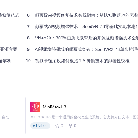
影像修复任务中，传统方法需要30分钟处理的序列图像，新方案仅用4分1
小病灶。特别值得注意的是，该方案在移动端设备上成功实现了超声图像的
画质修复范式
6
颠覆级AI视频修复技术实践指南：从认知到落地的完
7
颠覆式AI视频增强技术：SeedVR-7B零基础实现本地4K画
8
Video2X：300%画质飞跃背后的开源视频增强技术全
的开源方案
9
AI视频增强领域的颠覆式突破：SeedVR2-7B单步推理技
全解析
10
视频卡顿顽疾如何根治？AI补帧技术的颠覆性突破
个视频处理行业。首先，创作门槛的降低将催生大量UGC高质量内容，预
将推动直播、视频会议等领域的画质升级，带来全新的用户体验。最后，
。
MiniMax-H3
Claude Code 的开源替代方案。连接任意大模型，编辑代码，运行命令，自动验证 — 全自动执行。用 Rust 构建，极致性能。 ｜ An open-source alternative to Claude Code. Connect any LLM, edit code, run commands, and verify changes — autonomously. Built in Rust for speed. Get Started
向于生成相似的纹理模式，导致修复结果缺乏多样性。通过引入改进的特征
0
0
Python
入的研究。