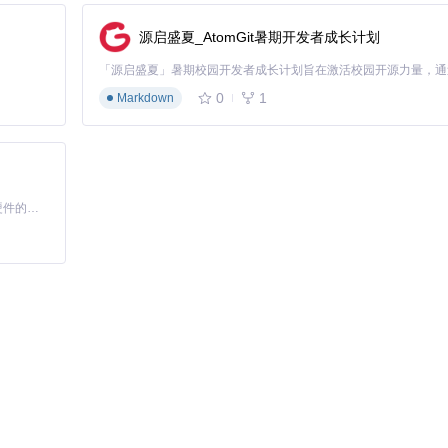
源启盛夏_AtomGit暑期开发者成长计划
能力，特别适用于会议录像等场景。
0
1
Markdown
动态物体遮挡导致的修复难题。
高端GPU到低端手机的全场景覆盖。
变为普惠技术，最终实现"人人皆可创作高质量视频内容"的愿景。这不仅
基于Python的Xiaozhi AI，适用于想要完整Xiaozhi体验而无需拥有专用硬件的用户。
原型模型，在处理重度退化和大运动时存在局限，但为视频恢复提供了新方
/SeedVR2-7B