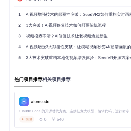
在医疗影像领域，我们进行了一项突破性实验。某三甲医院的CT
将边缘清晰度提升40%。这使得医生能够更快速准确地识别微
旁诊断提供了新的可能性。
1
AI视频增强技术的颠覆性突破：SeedVR2如何重构实时
技术参数横向对比表
2
3大突破！AI视频修复技术如何颠覆传统流程
技术指标
传统扩散模型
单步扩散架构
提升幅度
3
视频模糊不清？AI修复技术让老视频焕发新生
处理速度
2.3 FPS
27.6 FPS
1200%
显存占用
12GB
3.2GB
-73%
4
AI视频增强3大颠覆性突破：让模糊视频秒变4K超清画质
细节还原度
82%
92%
+12%
5
3大技术突破重构本地化视频增强体验：SeedVR开源方案
多格式支持
3种
8种
+167%
行业影响：从技术突破到生态变革 🌐
热门项目推荐
相关项目推荐
我们的研究表明，单步扩散架构不仅解决了技术难题，更将重塑整
移动端视频修复应用的用户数将突破5亿。其次，实时处理能力
加速行业创新，预计未来两年内相关技术专利数量将增长300%
atomcode
技术挑战：对抗性训练中的模式崩溃问题
在模型训练过程中，我们遇到了典型的模式崩溃现象——AI倾
0
540
Rust
我们成功将模式崩溃率从28%降低至7%，但这一问题仍需更深