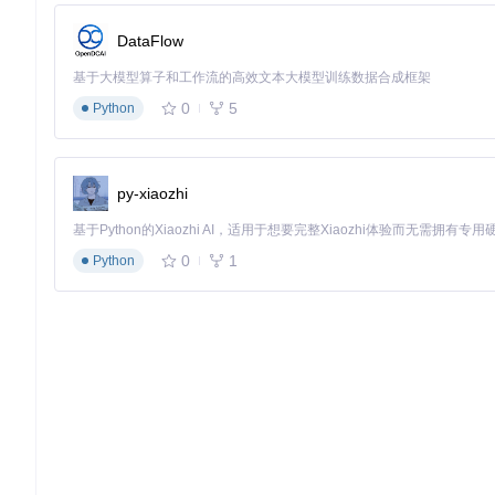
未来技术演进方向 🔮
DataFlow
基于当前研究，我们提出三个关键发展方向：
基于大模型算子和工作流的高效文本大模型训练数据合成框架
多模态融合修复
：结合音频信息提升视频修复的上下文理解
0
5
Python
神经辐射场集成
：利用NeRF技术重建三维场景信息，解决
自适应轻量化架构
：根据设备性能动态调整模型规模，实现从
随着这些技术的逐步落地，我们相信AI视频修复将从专业工具转
py-xiaozhi
更是内容创作民主化的重要一步。
0
1
Python
SeedVR2-7B
SeedVR2通过扩散对抗后训练实现一步式视频修复，虽为
项目地址：
https://gitcode.com/hf_mirrors/ByteDance-Seed