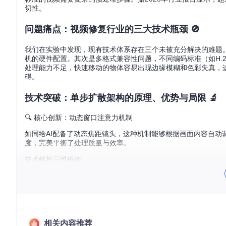
切性。
问题痛点：视频修复行业的三大技术瓶颈 🚫
我们在实验中发现，现有技术体系存在三个未被充分解决的难题。
机的硬件配置。其次是多格式兼容性问题，不同编码标准（如H.2
处理能力不足，快速移动的物体容易出现边缘模糊和色彩失真，
碍。
技术突破：单步扩散架构的原理、优势与局限 🔬
🔍 核心创新：动态窗口注意力机制
如同给AI配备了动态焦距镜头，这种机制能够根据画面内容自
度，完美平衡了处理质量与效率。
技术解析三维框架
原理
：采用对抗性后训练方法，让模型在单次前向传播中完成
优势
：相比传统扩散模型，处理速度提升12倍，同时保持92%的
局限
：对极端低光照场景的处理能力仍有不足，在ISO 6400
场景验证：医疗影像修复的突破性应用 🏥
相关内容推荐