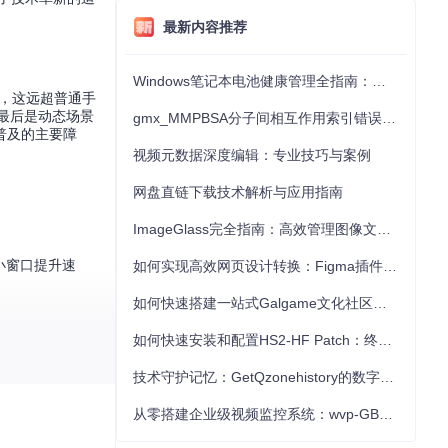
最新内容推荐
Windows笔记本电池健康管理全指南：从根源解决电池损耗问题
存，这远超普通手
。最后是动态场景
gmx_MMPBSA分子间相互作用索引错误的深度诊断与解决
普及的主要障
视频元数据深度编辑：专业技巧与案例
网盘直链下载技术解析与应用指南
ImageGlass完全指南：高效管理图像文件的7个专业技巧
小窗口提升速
如何实现高效网页设计转换：Figma插件与效率工具的深度应用
如何快速搭建一站式Galgame文化社区：TouchGal终极指南
如何快速安装和配置HS2-HF Patch：终极HoneySelect2汉化与优化补丁指南
0fps以上。
技术守护记忆：GetQzonehistory的数字时光保存方案
从零搭建企业级视频监控系统：wvp-GB28181-pro实战指南