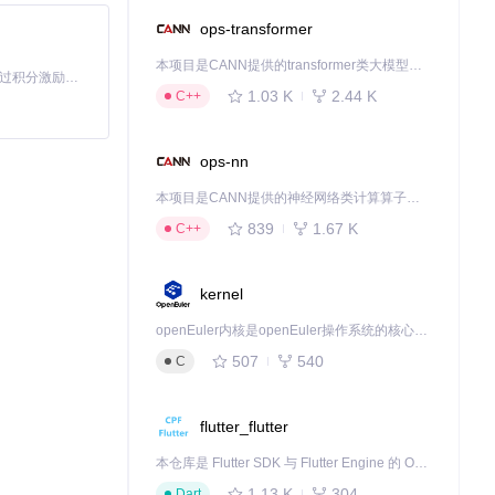
ops-transformer
本项目是CANN提供的transformer类大模型算子库，实现网络在NPU上加速计算。
「源启盛夏」暑期校园开发者成长计划旨在激活校园开源力量，通过积分激励、认证扶持、资源倾斜等形式，引导高校组织和开发者完成「入驻 — 建项目 — 做贡献 — 获认证 — 得资源」的完整闭环。无论你是想带领社团入驻平台的组织者，还是希望用代码贡献证明自己的开发者，都能在这里找到属于你的成长路径。
1.03 K
2.44 K
C++
ops-nn
是技术的进步，
本项目是CANN提供的神经网络类计算算子库，实现网络在NPU上加速计算。
839
1.67 K
C++
下载源代码
kernel
案。
openEuler内核是openEuler操作系统的核心，既是系统性能与稳定性的基石，也是连接处理器、设备与服务的桥梁。
507
540
C
flutter_flutter
本仓库是 Flutter SDK 与 Flutter Engine 的 OpenHarmony 适配版本，由 CPF-Flutter 团队维护。开发者可使用熟悉的 Flutter 技术栈开发 OpenHarmony 应用，3.35.7 及以后的适配版本可基于本仓库源码构建支持 OpenHarmony 的 Flutter Engine。
1.13 K
304
Dart