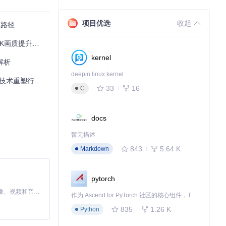
2秒完成，同时
实时增强，为床
项目优选
收起
整路径
质提升全指南
kernel
解析
deepin linux kernel
术重塑行业标准
33
16
C
docs
暂无描述
843
5.64 K
Markdown
计到2026年，
开源模型的普及将
pytorch
MiniMax H3 是一个通用的全模态生成系统。它支持对由文本、图像、视频和音频组成的多模态上下文进行统一理解，并能生成分辨率高达 2K、时长可达 15 秒的带原生立体声音频的视频。得益于面向任务泛化的系统设计，H3 在预训练阶段就已具备广泛的多模态上下文理解与生成能力，能够出色地执行复杂的多模态指令。
作为 Ascend for PyTorch 社区的核心组件，TorchNPU 是昇腾专为 PyTorch 打造的深度学习适配插件，使 PyTorch 框架能够直接调用昇腾 NPU，为开发者提供昇腾 AI 处理器的超强算力。
匹配损失函数，
835
1.26 K
Python