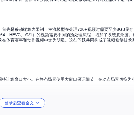
首先是移动端算力限制，主流模型在处理720P视频时需要至少8GB显
64、HEVC、AV1）的视频需要不同的预处理流程，增加了系统复杂度
这在体育赛事和动作视频中尤为明显。这些问题共同构成了视频修复技术
动调整计算窗口大小。在静态场景使用大窗口保证细节，在动态场景切换为
从低清到高清的转换，如同一次精准的外科手术而非反复试错。
登录后查看全文
细节还原度。在普通消费级GPU上实现720P视频实时处理，帧率稳定在3
以上的视频中噪点控制效果下降约15%。