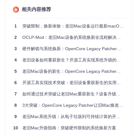
不到30%，但却被限制安装最新操作系统。
相关内容推荐
硬件性能对比表
发布
官方支持
实际可运
性能损
1
突破限制，焕新体验：老旧Mac设备运行最新macOS全攻略
设备型号
年份
终止版本
行版本
失比例
2
OCLP-Mod：老旧Mac设备的系统焕新全流程解决方案
MacBook
201
macOS M
macOS V
约15%
Pro 11,5
5
onterey
entura
3
硬件解锁与系统焕新：OpenCore Legacy Patcher让老旧Mac重获新生
201
macOS Bi
macOS S
约22%
iMac 14,2
4
g Sur
onoma
4
老旧设备如何重获新生？开源工具实现系统升级的完整路径
MacBook
201
macOS Ve
macOS S
约10%
Air 7,2
7
ntura
equoia
5
老旧Mac设备的新生：OpenCore Legacy Patcher开源工具深度应用指南
这种人为制造的"硬件-系统"矛盾，不仅损害了用户利益，也违
6
开源工具实现技术突破：老旧设备重获新生的实用指南
背了可持续发展的环保理念。开源硬件适配技术正是在这一背
景下应运而生，通过技术创新打破商业限制，释放老旧设备的
7
如何通过技术突破让老旧Mac重获新生？设备升级全攻略
真正潜力。
8
3大突破：OpenCore Legacy Patcher让旧Mac焕发第二春
技术原理："解码-适配-优化"三级架构解析
9
老旧Mac系统升级：从电子垃圾到可持续计算的开源解决方案
开源硬件适配技术如同为老旧设备打造的"万能翻译官"，让新
10
老旧Mac升级指南：突破硬件限制的系统焕新方案
系统能够理解并充分利用旧硬件的能力。这一过程通过"解码-
适配-优化"三级架构实现，每一级都解决了不同层面的兼容性