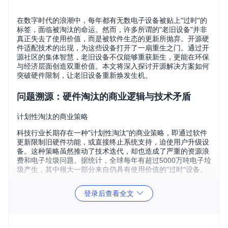
在数字时代的浪潮中，每年都有无数电子设备被贴上"过时"的
标签，面临被淘汰的命运。然而，许多所谓的"老旧设备"并非
真正失去了使用价值，而是被软件生态的更新所抛弃。开源硬
件适配技术的出现，为这些设备打开了一扇重生之门。通过开
源社区的集体智慧，老旧设备不仅能够重获新生，更能在环保
与经济层面创造双重价值。本文将深入探讨开源解决方案如何
突破硬件限制，让老旧设备重新焕发生机。
问题溯源：硬件淘汰的商业逻辑与技术矛盾
计划性淘汰的商业策略
科技行业长期存在一种"计划性淘汰"的商业策略，即通过软件
更新限制旧硬件功能，或直接终止系统支持，迫使用户升级设
备。这种策略虽然推动了技术迭代，却也造成了严重的资源浪
费和电子垃圾问题。据统计，全球每年有超过5000万吨电子垃
圾产生，其中很大一部分来自仍具有使用价值的"过时"设备。
硬件性能潜力与系统支持的断层
登录后查看全文
许多被官方终止支持的设备，其硬件性能实际上仍能满足日常
使用需求。以2013-2015年间发布的Mac设备为例，这些设备
搭载的Intel处理器在基本计算能力上与现代入门级处理器差距