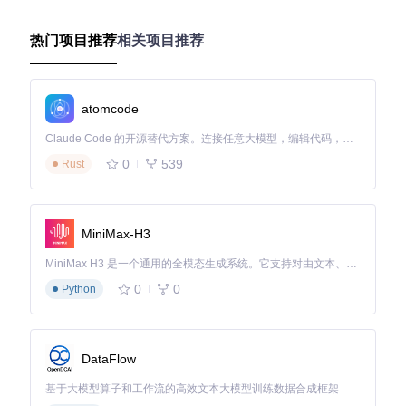
问题。
解码：硬件身份的智能识别
热门项目推荐
相关项目推荐
解码阶段如同海关的"身份识别系统"，负责精确读取硬件的各
项参数和能力。开源工具通过深度解析设备的SMBIOS（系统
管理基本输入输出系统）信息，建立硬件能力档案。这一过程
atomcode
包括：
Claude Code 的开源替代方案。连接任意大模型，编辑代码，运行命令，自动验证 — 全自动执行。用 Rust 构建，极致性能。 ｜ An open-source alternative to Claude Code. Connect any LLM, edit code, run commands, and verify changes — autonomously. Built in Rust for speed. Get Started
提取CPU型号、核心数、缓存大小等关键参数
0
539
识别显卡型号、显存容量及支持的图形接口
Rust
分析主板芯片组、内存控制器及外设接口特性
MiniMax-H3
OpenCore Legacy Patcher主界面，展示了硬件识别与功能选
择的核心界面，体现了解码阶段的硬件信息采集过程
MiniMax H3 是一个通用的全模态生成系统。它支持对由文本、图像、视频和音频组成的多模态上下文进行统一理解，并能生成分辨率高达 2K、时长可达 15 秒的带原生立体声音频的视频。得益于面向任务泛化的系统设计，H3 在预训练阶段就已具备广泛的多模态上下文理解与生成能力，能够出色地执行复杂的多模态指令。
0
0
Python
适配：系统与硬件的桥梁搭建
适配阶段扮演"桥梁工程师"的角色，在新系统与旧硬件之间建
立通信通道。这一阶段的核心技术包括：
DataFlow
SMBIOS重写
：将旧设备的硬件信息修改为系统认可的型
号，如同为旧设备办理"新身份"
基于大模型算子和工作流的高效文本大模型训练数据合成框架
内核扩展注入
：动态加载专为旧硬件设计的驱动程序，解