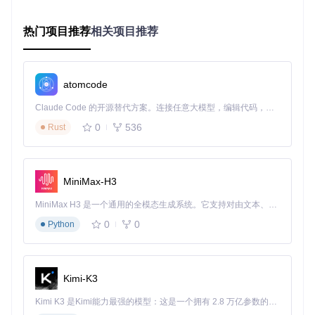
进程管理：详细展示系统中所有进程信息，包括进程ID、路
径、描述、公司名和启动时间等
热门项目推荐
相关项目推荐
模块分析：查看每个进程加载的DLL模块，检查模块基址、
大小和签名状态
系统资源监控：实时显示CPU使用率、内存占用、进程数、
线程数和句柄数等关键指标
atomcode
Claude Code 的开源替代方案。连接任意大模型，编辑代码，运行命令，自动验证 — 全自动执行。用 Rust 构建，极致性能。 ｜ An open-source alternative to Claude Code. Connect any LLM, edit code, run commands, and verify changes — autonomously. Built in Rust for speed. Get Started
2.2 高级特性：深入内核的安全分析
0
536
Rust
OpenArk的高级特性使其能够应对复杂的内核级威胁：
内核回调监控：查看系统回调函数注册状态，识别异常回调
MiniMax-H3
驱动程序管理：列出所有加载的驱动程序，检查驱动路径和
签名信息
MiniMax H3 是一个通用的全模态生成系统。它支持对由文本、图像、视频和音频组成的多模态上下文进行统一理解，并能生成分辨率高达 2K、时长可达 15 秒的带原生立体声音频的视频。得益于面向任务泛化的系统设计，H3 在预训练阶段就已具备广泛的多模态上下文理解与生成能力，能够出色地执行复杂的多模态指令。
内存查看与分析：深入分析系统内存，检测隐藏的恶意代码
0
0
Python
工具仓库集成：整合多种安全工具，提供一站式安全分析平
台
Kimi-K3
三、场景应用：威胁案例库与OpenArk应对方案
Kimi K3 是Kimi能力最强的模型：这是一个拥有 2.8 万亿参数的混合专家（MoE）模型，具备原生视觉理解能力，并支持 100 万 token 的上下文窗口。