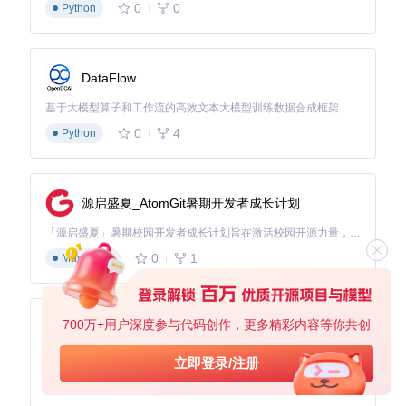
0
0
Python
通过真实案例了解OpenArk在实际安全事件中的应用，有助于
更好地掌握工具的使用方法。
3.1 案例一：挖矿程序检测与清除
DataFlow
攻击特征
：系统资源占用异常，CPU使用率居高不下，存在可
疑进程。
基于大模型算子和工作流的高效文本大模型训练数据合成框架
0
4
Python
应对步骤
：
启动OpenArk，进入"进程"标签页
按CPU使用率排序，查找异常进程
源启盛夏_AtomGit暑期开发者成长计划
检查进程路径，发现非系统目录下的可疑程序
分析进程加载的模块，发现恶意DLL
「源启盛夏」暑期校园开发者成长计划旨在激活校园开源力量，通过积分激励、认证扶持、资源倾斜等形式，引导高校组织和开发者完成「入驻 — 建项目 — 做贡献 — 获认证 — 得资源」的完整闭环。无论你是想带领社团入驻平台的组织者，还是希望用代码贡献证明自己的开发者，都能在这里找到属于你的成长路径。
终止进程并删除相关文件
0
1
Markdown
OpenArk优势
：能够显示进程的详细路径和模块信息，帮助快
速识别恶意程序。
3.2 案例二：内核级Rootkit检测
700万+用户深度参与代码创作，更多精彩内容等你共创
py-xiaozhi
攻击特征
：传统杀毒软件无法检测，系统出现异常行为，如文
基于Python的Xiaozhi AI，适用于想要完整Xiaozhi体验而无需拥有专用硬件的用户。
立即登录/注册
件消失、进程无法结束等。
0
1
Python
应对步骤
：