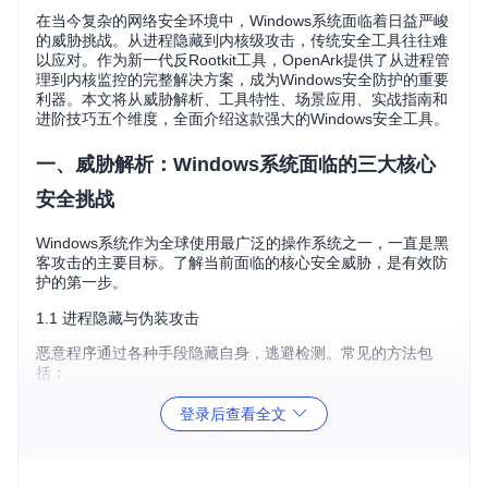
在当今复杂的网络安全环境中，Windows系统面临着日益严峻
的威胁挑战。从进程隐藏到内核级攻击，传统安全工具往往难
以应对。作为新一代反Rootkit工具，OpenArk提供了从进程管
理到内核监控的完整解决方案，成为Windows安全防护的重要
利器。本文将从威胁解析、工具特性、场景应用、实战指南和
进阶技巧五个维度，全面介绍这款强大的Windows安全工具。
一、威胁解析：Windows系统面临的三大核心
安全挑战
Windows系统作为全球使用最广泛的操作系统之一，一直是黑
客攻击的主要目标。了解当前面临的核心安全威胁，是有效防
护的第一步。
1.1 进程隐藏与伪装攻击
恶意程序通过各种手段隐藏自身，逃避检测。常见的方法包
括：
伪装成系统进程，如svchost.exe、explorer.exe等
登录后查看全文
使用Rootkit技术 - 一种内核级隐藏程序，能够修改系统内
核，实现进程、文件和注册表项的隐藏
利用进程注入技术，将恶意代码注入到正常进程中