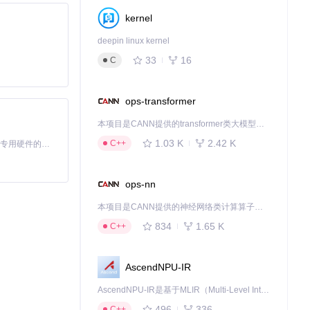
下载源代码
kernel
deepin linux kernel
33
16
C
ops-transformer
本项目是CANN提供的transformer类大模型算子库，实现网络在NPU上加速计算。
1.03 K
2.42 K
C++
基于Python的Xiaozhi AI，适用于想要完整Xiaozhi体验而无需拥有专用硬件的用户。
ops-nn
本项目是CANN提供的神经网络类计算算子库，实现网络在NPU上加速计算。
834
1.65 K
C++
AscendNPU-IR
AscendNPU-IR是基于MLIR（Multi-Level Intermediate Representation）构建的，面向昇腾亲和算子编译时使用的中间表示，提供昇腾完备表达能力，通过编译优化提升昇腾AI处理器计算效率，支持通过生态框架使能昇腾AI处理器与深度调优
496
336
C++