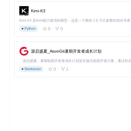
OpenArk
Kimi-K3
The Next Generation of Anti-Rookit(ARK) tool for Windows.
项目地址：
https://gitcode.com/GitHub_Trending/op/OpenArk
0
0
Python
源启盛夏_AtomGit暑期开发者成长计划
0
1
Markdown