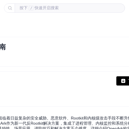
按下
快速开启搜索
/
南
面临着日益复杂的安全威胁。恶意软件、Rootkit和内核级攻击手段不断
nArk作为新一代反Rootkit解决方案，集成了进程管理、内核监控和系统
特性、场景应用、进阶技巧和解决方案五个维度，详细介绍OpenArk的