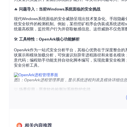
🔥
问题导入：当前Windows系统面临的安全挑战
现代Windows系统面临的安全威胁呈现出技术复杂化、手段
统安全软件的检测机制。例如，某些挖矿程序会伪装成系统进程svch
统最高权限，监控用户行为并窃取敏感信息。这些威胁不仅危害
🛠️
工具特性：OpenArk核心功能解析
OpenArk作为一站式安全分析平台，其核心优势在于深度整
状展示和模块加载分析，可快速识别异常进程路径和未签名模块
意代码；编程助手功能支持自动化脚本编写，实现批量安全检测；
安全分析工具。
图1：OpenArk进程管理界面，显示系统进程列表及模块详细
💡
场景应用：恶意软件检测与系统防护实战
在实际应用中，OpenArk可通过"安全威胁检测流程图"实现
常进程，重点关注非标准系统目录下的可执行文件；接着分析进
签页，对比系统回调函数的正常注册状态，识别异常的回调地址
施方面，建议定期使用OpenArk生成系统安全报告，建立进程
相关内容推荐