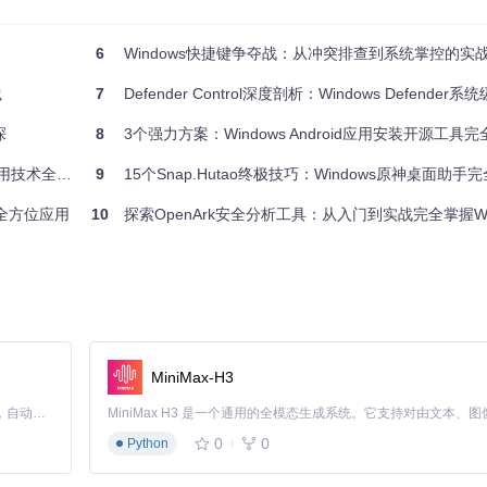
用于检测内核级Rootkit
6
Windows快捷键争夺战：从冲突排查到系统掌控的实
法-处理策略"三维安全检测矩阵模型。在威胁类型维度，涵盖进程隐藏、
践
7
Defender Control深度剖析：Windows Defende
对、动态行为分析、内存取证和注册表监控；处理策略则分为即时终止、
径验证和数字签名检查进行检测，发现异常后立即终止进程并隔离相关文
探
8
3个强力方案：Windows Android应用安装开源工具
用技术全攻略
9
15个Snap.Hutao终极技巧：Windows原神桌面助手
具全方位应用
10
探索OpenArk安全分析工具：从入门到实战完全掌握Wind
若仍无法终止，可通过内核模块中的"进程解除保护"功能清除进程的保护机制
penArk的驱动扫描功能定位恶意驱动并卸载，最后通过系统还原功能恢
MiniMax-H3
Claude Code 的开源替代方案。连接任意大模型，编辑代码，运行命令，自动验证 — 全自动执行。用 Rust 构建，极致性能。 ｜ An open-source alternative to Claude Code. Connect any LLM, edit code, run commands, and verify changes — autonomously. Built in Rust for speed. Get Started
0
0
Python