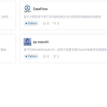
DataFlow
Kimi K3 是Kimi能力最强的模型：这是一个拥有 2.8 万亿参数的混合专家（MoE）模型，具备原生视觉理解能力，并支持 100 万 token 的上下文窗口。
基于大模型算子和工作流的高效文本大模型训练数据合成框架
0
4
Python
py-xiaozhi
「源启盛夏」暑期校园开发者成长计划旨在激活校园开源力量，通过积分激励、认证扶持、资源倾斜等形式，引导高校组织和开发者完成「入驻 — 建项目 — 做贡献 — 获认证 — 得资源」的完整闭环。无论你是想带领社团入驻平台的组织者，还是希望用代码贡献证明自己的开发者，都能在这里找到属于你的成长路径。
0
1
Python