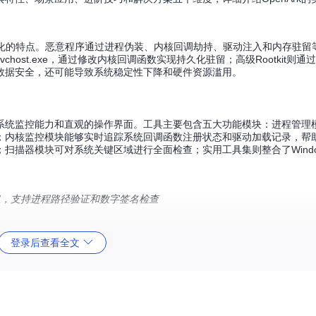
隐蔽化的特点。恶意程序通过进程伪装、内核回调劫持、驱动注入和内存驻留
ost.exe，通过修改内核回调函数实现持久化驻留；高级Rootkit则通
数据安全，还可能导致系统稳定性下降和硬件资源滥用。
合的系统监控能力和直观的操作界面。工具主要包含五大功能模块：进程管理
；内核监控模块能够实时追踪系统回调函数注册状态和驱动加载记录，帮
扫描器模块可对系统关键区域进行全面检查；实用工具集则整合了Windo
信息，支持进程路径验证和数字签名检查
登录后查看全文
系统化的安全分析。以检测隐藏的勒索软件为例，操作流程如下：首先在进程
程加载的模块，检查是否存在未签名或数字签名无效的DLL文件；然后切
；最后利用扫描器模块对系统关键路径进行全面扫描，定位恶意文件并彻
白名单机制，并开启内核监控的实时告警功能。