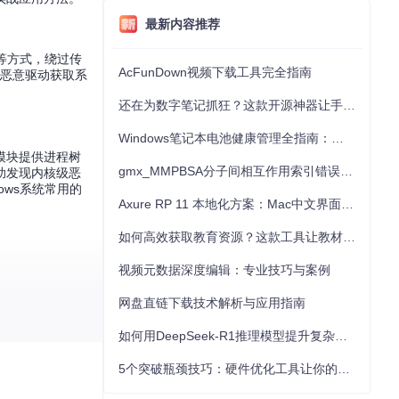
最新内容推荐
等方式，绕过传
AcFunDown视频下载工具完全指南
过恶意驱动获取系
还在为数字笔记抓狂？这款开源神器让手写批注效率提升300%
Windows笔记本电池健康管理全指南：从根源解决电池损耗问题
模块提供进程树
gmx_MMPBSA分子间相互作用索引错误的深度诊断与解决
助发现内核级恶
ws系统常用的
Axure RP 11 本地化方案：Mac中文界面优化与原型设计工具汉化全指南
如何高效获取教育资源？这款工具让教材下载效率提升80%
视频元数据深度编辑：专业技巧与案例
网盘直链下载技术解析与应用指南
管理界面查看异
换至内核监控标
如何用DeepSeek-R1推理模型提升复杂任务解决能力：完整指南
底清除。预防措
5个突破瓶颈技巧：硬件优化工具让你的电脑性能提升30%