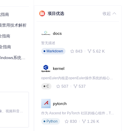
项目优选
收起
战指南
模块注入、内核劫
r系统级禁用技术解析
文件隔离、系统
docs
件，同时修复被
完全指南
暂无描述
完全指南
843
5.62 K
Markdown
ows系统防护
kernel
，再执行终止操
openEuler内核是openEuler操作系统的核心，既是系统性能与稳定性的基石，也是连接处理器、设备与服务的桥梁。
507
537
C
复被篡改的内核
pytorch
MiniMax H3 是一个通用的全模态生成系统。它支持对由文本、图像、视频和音频组成的多模态上下文进行统一理解，并能生成分辨率高达 2K、时长可达 15 秒的带原生立体声音频的视频。得益于面向任务泛化的系统设计，H3 在预训练阶段就已具备广泛的多模态上下文理解与生成能力，能够出色地执行复杂的多模态指令。
作为 Ascend for PyTorch 社区的核心组件，TorchNPU 是昇腾专为 PyTorch 打造的深度学习适配插件，使 PyTorch 框架能够直接调用昇腾 NPU，为开发者提供昇腾 AI 处理器的超强算力。
830
1.26 K
Python