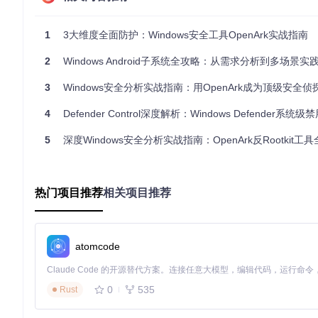
图2：OpenArk内核回调分析界面，展示系统回调函数注册情况，可
🔍
进阶技巧：安全检测矩阵模型
1
3大维度全面防护：Windows安全工具OpenArk实战指南
为提升安全检测的全面性和准确性，本文提出"安全威胁-检测方
2
Windows Android子系统全攻略：从需求分析到多场景实
持、驱动篡改和内存驻留五大类；检测方法维度包括静态特征比
修复和日志审计四个层级。以进程隐藏威胁为例，可通过进程路
3
Windows安全分析实战指南：用OpenArk成为顶级安全侦
篡改的系统配置。
4
Defender Control深度解析：Windows Defender系统级禁
⚙️
解决方案：常见安全问题处理指南
5
深度Windows安全分析实战指南：OpenArk反Rootkit工
症状
：OpenArk检测到可疑进程但无法终止
原因
：进程拥有系统级权限或已注入关键系统进程
对策
：以管理员身份重启OpenArk，使用"强制结束"功能；
作。
热门项目推荐
相关项目推荐
症状
：内核回调函数列表出现异常地址
原因
：系统可能已遭受Rootkit攻击，内核函数被恶意篡改
对策
：在"系统回调"界面记录异常回调的地址和所属模块，使用O
文件。
atomcode
#Windows安全 #系统防护 #反Rootkit
0
535
Rust