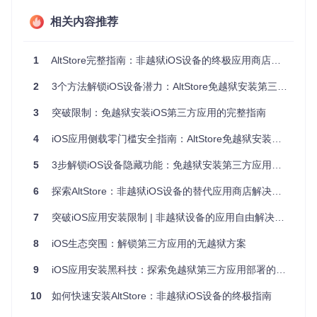
在安装AltStore前，请确保你已准备好以下条件：
相关内容推荐
硬件要求
：
运行macOS 11.0或更高版本的Mac电脑
1
AltStore完整指南：非越狱iOS设备的终极应用商店解决方案
iOS 14.0及以上版本的iPhone或iPad
USB数据线（用于初始设备连接）
2
3个方法解锁iOS设备潜力：AltStore免越狱安装第三方应用全攻略
稳定的Wi-Fi网络环境（确保设备与电脑在同一网络）
3
突破限制：免越狱安装iOS第三方应用的完整指南
软件准备
：
4
iOS应用侧载零门槛安全指南：AltStore免越狱安装全攻略
Xcode命令行工具（可通过
xcode-select --install
安
装）
5
3步解锁iOS设备隐藏功能：免越狱安装第三方应用全攻略
Git版本控制工具
6
探索AltStore：非越狱iOS设备的替代应用商店解决方案
三步完成AltStore安装
7
突破iOS应用安装限制 | 非越狱设备的应用自由解决方案
第一步：获取AltStore源代码
8
iOS生态突围：解锁第三方应用的无越狱方案
首先需要克隆AltStore项目仓库到本地：
9
iOS应用安装黑科技：探索免越狱第三方应用部署的隐藏技巧
10
如何快速安装AltStore：非越狱iOS设备的终极指南