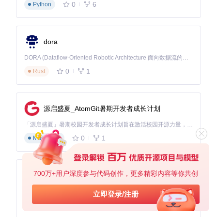
0
6
Python
成功安装AltStore后，你可以开始探索丰富的第三方应用生
态。以下是一些实用技巧：
应用管理建议
：
dora
定期打开AltStore以触发自动签名续期
DORA (Dataflow-Oriented Robotic Architecture 面向数据流的机器人架构) 是为 AI 与具身智能机器人打造的高性能开发框架，以数据流范式重构开发逻辑，原生支持分布式部署与端边云协同 —— 无需复杂适配，即可实现一体端到端具身大小脑、VLA等模型部署，无缝衔接感知、推理、控制全链路，让 AI 能力与机器人动作深度融合。 依托 Rust 内核与零拷贝通信技术，它将具身大小脑、VLA等模型推理、多模态数据融合延迟压缩至微秒级，同时兼容 ROS2 生态与国产 AI 芯片，彻底降低具身智能机器人的开发门槛，让分布式部署下的 AI 赋能创新更高效、更灵活。
通过"我的应用"页面查看已安装应用及其过期时间
0
1
Rust
使用"刷新"功能手动更新应用签名状态
安全使用提示
：
源启盛夏_AtomGit暑期开发者成长计划
仅从可信来源安装应用
定期检查应用更新以获取安全补丁
「源启盛夏」暑期校园开发者成长计划旨在激活校园开源力量，通过积分激励、认证扶持、资源倾斜等形式，引导高校组织和开发者完成「入驻 — 建项目 — 做贡献 — 获认证 — 得资源」的完整闭环。无论你是想带领社团入驻平台的组织者，还是希望用代码贡献证明自己的开发者，都能在这里找到属于你的成长路径。
避免安装来源不明的IPA文件
0
1
Markdown
常见问题解答
Q：AltStore安装的应用会被苹果检测并封禁吗？
A：AltStore
700万+用户深度参与代码创作，更多精彩内容等你共创
py-xiaozhi
使用个人开发者证书签名应用，只要不涉及恶意行为，通常不
会被封禁。但苹果可能会偶尔吊销证书，这时只需重新安装Alt
基于Python的Xiaozhi AI，适用于想要完整Xiaozhi体验而无需拥有专用硬件的用户。
立即登录/注册
Store即可。
0
1
Python
Q：没有Mac电脑可以使用AltStore吗？
A：目前AltStore主要