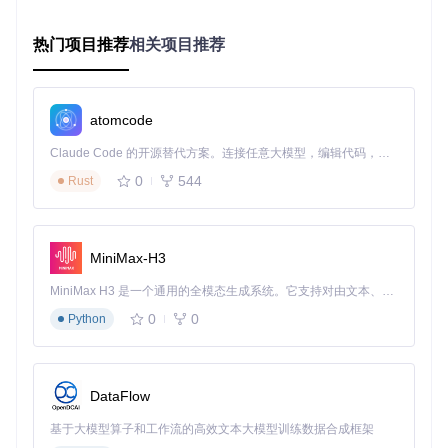
这个命令会将项目完整代码下载到你的电脑中，包含后续安装
所需的所有组件。
热门项目推荐
相关项目推荐
第二步：安装并配置AltServer
AltServer是AltStore的核心组件，负责与iOS设备通信并处理
应用签名。
atomcode
进入项目目录，找到AltServer应用并打开
Claude Code 的开源替代方案。连接任意大模型，编辑代码，运行命令，自动验证 — 全自动执行。用 Rust 构建，极致性能。 ｜ An open-source alternative to Claude Code. Connect any LLM, edit code, run commands, and verify changes — autonomously. Built in Rust for speed. Get Started
使用USB数据线连接iOS设备到电脑
在设备上点击"信任此电脑"，并解锁设备
0
544
Rust
第三步：安装AltStore到iOS设备
MiniMax-H3
在Mac菜单栏中找到AltServer图标，点击"Install AltStore"
从下拉菜单中选择你的iOS设备
MiniMax H3 是一个通用的全模态生成系统。它支持对由文本、图像、视频和音频组成的多模态上下文进行统一理解，并能生成分辨率高达 2K、时长可达 15 秒的带原生立体声音频的视频。得益于面向任务泛化的系统设计，H3 在预训练阶段就已具备广泛的多模态上下文理解与生成能力，能够出色地执行复杂的多模态指令。
输入你的Apple ID和密码（仅用于应用签名，不会上传或
0
0
Python
存储）
等待安装完成，在iOS设备主屏幕上找到AltStore应用
重要步骤
：安装完成后，前往"设置 > 通用 > 设备管理"，找到
DataFlow
你的Apple ID对应的证书，点击"信任"以启用AltStore。
基于大模型算子和工作流的高效文本大模型训练数据合成框架
AltStore使用技巧与最佳实践