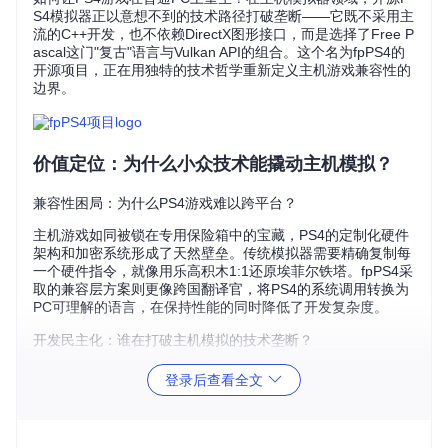
S4模拟器正以意想不到的技术路径打破垄断——它既不采用主
流的C++开发，也不依赖DirectX图形接口，而是选择了Free P
ascal这门"复古"语言与Vulkan API的组合。这个名为fpPS4的
开源项目，正在用独特的技术哲学重新定义主机游戏兼容性的
边界。
价值定位：为什么小众技术能撬动主机模拟？
兼容性困局：为什么PS4游戏难以跨平台？
主机游戏如同被锁在专用保险箱中的宝藏，PS4的定制化硬件
架构和加密系统形成了天然壁垒。传统模拟器需要精确复制每
一个硬件指令，就像用乐高积木1:1还原埃菲尔铁塔。fpPS4采
取的兼容层方案则更像跨国翻译官，将PS4的系统调用转换为
PC可理解的语言，在保持性能的同时降低了开发复杂度。
开发民主化：谁在打破主机模拟的技术垄断？
长期以来，主机模拟器开发被少数技术团队垄断，复杂的硬件
登录后查看全文
知识和高昂的开发成本让新人望而却步。fpPS4选择Free Pas
cal作为开发语言，如同为开发者提供了一把多功能瑞士军刀
——它兼具Pascal的简洁语法与C语言的系统级访问能力，使
更多编程爱好者能够参与到主机模拟这一高门槛领域。