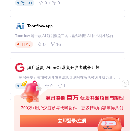
特色亮点：开源社区如何破解技术难题
0
0
Python
反常识发现：为什么非专业团队能攻克兼容难题？
fpPS4的开发模式颠覆了传统认知——没有全职工程师，没有
Toonflow-app
企业赞助，全靠全球23个国家的开发者利用业余时间贡献代
码。关键突破来自一位19岁的波兰学生，他发现PS4的音频处
Toonflow 是一款 AI 短剧漫剧工具，能够利用 AI 技术将小说自动转化为剧本，并结合 AI 生成的图片和视频，实现高效的短剧创作。借助 Toonflow，可以轻松完成从文字到影像的全流程，让短剧制作变得更加智能与便捷。
理单元可以通过重新排列缓冲区顺序来模拟，这一方法使《重
0
16
HTML
力眩晕》的音效卡顿问题减少了80%。
模块化设计：用户如何像搭积木一样扩展功能？
项目采用"插件式架构"，就像乐高积木套装：
源启盛夏_AtomGit暑期开发者成长计划
输入模块支持从键盘到VR控制器的12种设备
「源启盛夏」暑期校园开发者成长计划旨在激活校园开源力量，通过积分激励、认证扶持、资源倾斜等形式，引导高校组织和开发者完成「入驻 — 建项目 — 做贡献 — 获认证 — 得资源」的完整闭环。无论你是想带领社团入驻平台的组织者，还是希望用代码贡献证明自己的开发者，都能在这里找到属于你的成长路径。
图形模块可切换不同精度的着色器模拟
0
1
Markdown
网络模块能模拟PSN服务的延迟特性 这种设计使社区贡献
者能专注于单一功能优化，近半年已有17个功能插件被合并
到主项目。
700万+用户深度参与代码创作，更多精彩内容等你共创
AionUi
行动指南：如何参与这场技术革命
免费、本地、开源的 24/7 全天候 Cowork 应用，以及适用于 Gemini CLI、Claude Code、Codex、OpenCode、Qwen Code、Goose CLI、Auggie 等的 OpenClaw | 🌟 喜欢就点star吧
立即登录/注册
入门三步法：从玩家到贡献者的转变
0
6
TypeScript
体验验证
：克隆仓库
git clone https://gitcode.co