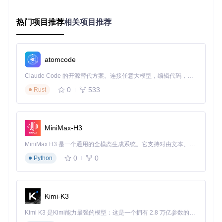
势系统的指挥家，fpPS4通过Vulkan可以直接向GPU发送接近
PS4原生的指令。这种"硬件级对话"减少了传统图形API的抽象
热门项目推荐
相关项目推荐
开销，在Ryzen 5处理器上实现了30%的指令翻译效率提升。
场景落地：从实验室到课堂的技术民主化
atomcode
开发者工具链：独立游戏的低成本测试方案
Claude Code 的开源替代方案。连接任意大模型，编辑代码，运行命令，自动验证 — 全自动执行。用 Rust 构建，极致性能。 ｜ An open-source alternative to Claude Code. Connect any LLM, edit code, run commands, and verify changes — autonomously. Built in Rust for speed. Get Started
独立游戏工作室"像素工坊"通过fpPS4在开发初期就完成了PS4
0
533
版本的兼容性测试，省去了购买开发机的2000美元成本。他们
Rust
的2D平台游戏《星尘冒险》通过模拟器发现了内存泄漏问题，
这比传统测试流程提前了整整三个月。
教育研究案例：高校如何用模拟器教计算机架构？
MiniMax-H3
麻省理工学院的"主机系统架构"课程将fpPS4作为教学案例，
MiniMax H3 是一个通用的全模态生成系统。它支持对由文本、图像、视频和音频组成的多模态上下文进行统一理解，并能生成分辨率高达 2K、时长可达 15 秒的带原生立体声音频的视频。得益于面向任务泛化的系统设计，H3 在预训练阶段就已具备广泛的多模态上下文理解与生成能力，能够出色地执行复杂的多模态指令。
学生通过修改兼容层代码直观理解：
0
0
Python
CPU指令集翻译过程
图形管线的硬件抽象原理
多线程同步机制在游戏中的应用 课程负责人马克教授表
Kimi-K3
示："模拟器就像透明的机械手表，让学生能看到每一个齿
轮如何转动。"
Kimi K3 是Kimi能力最强的模型：这是一个拥有 2.8 万亿参数的混合专家（MoE）模型，具备原生视觉理解能力，并支持 100 万 token 的上下文窗口。