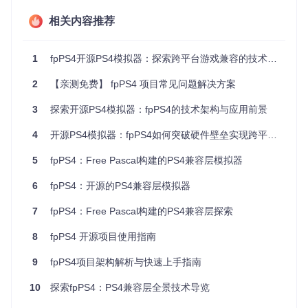
相关内容推荐
技术解析：Free Pascal+Vulkan的反常识组合
开发门槛解读：为什么选择Free Pascal而非C++？
1
fpPS4开源PS4模拟器：探索跨平台游戏兼容的技术突破
技术指标
✅ Free Pascal
❌ C++
2
【亲测免费】 fpPS4 项目常见问题解决方案
内存安全
内置边界检查
需手动管理
代码可读
3
探索开源PS4模拟器：fpPS4的技术架构与应用前景
类Pascal语法清晰
模板语法复杂
性
4
开源PS4模拟器：fpPS4如何突破硬件壁垒实现跨平台游戏兼容
编译速度快，调试
编译耗时，错误信息
开发效率
友好
晦涩
5
fpPS4：Free Pascal构建的PS4兼容层模拟器
原生支持Lazarus I
系统集成
依赖第三方工具链
DE
6
fpPS4：开源的PS4兼容层模拟器
fpPS4的开发者发现，在模拟场景中，代码的可维护性比极致
7
fpPS4：Free Pascal构建的PS4兼容层探索
性能更重要。Free Pascal的强类型特性能在编译期捕获70%
的潜在错误，这对于需要处理数百万条PS4指令的兼容层来说
8
fpPS4 开源项目使用指南
至关重要。
9
fpPS4项目架构解析与快速上手指南
图形渲染揭秘：为什么Vulkan比DirectX更适合模拟？
10
探索fpPS4：PS4兼容层全景技术导览
Vulkan API——新一代跨平台图形接口，其底层驱动模型与PS
4的AMD GCN架构有着惊人的相似性。就像两个使用同一套手