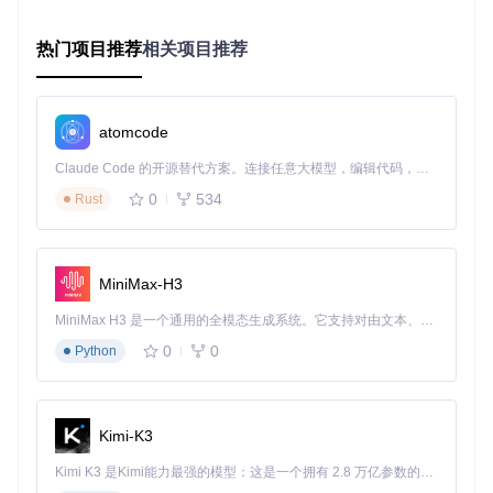
游戏开发辅助工具
热门项目推荐
相关项目推荐
为独立开发者提供低成本测试环境，无需PS4开发套件即可验
证游戏兼容性。通过
param_sfo.pas
等模块解析PS4游戏元数
据，帮助开发者优化游戏配置。
atomcode
硬件架构研究平台
Claude Code 的开源替代方案。连接任意大模型，编辑代码，运行命令，自动验证 — 全自动执行。用 Rust 构建，极致性能。 ｜ An open-source alternative to Claude Code. Connect any LLM, edit code, run commands, and verify changes — autonomously. Built in Rust for speed. Get Started
技术研究者可通过分析
kernel/
目录下的内存管理（如
mm_ad
0
534
r_virtual.pas
）和线程同步（
ps4_mutex.pas
）实现，深
Rust
入理解PS4系统架构。
技术亮点：创新实现与性能优化
MiniMax-H3
💡
Free Pascal性能优势
：相比解释型语言，编译型Free Pas
MiniMax H3 是一个通用的全模态生成系统。它支持对由文本、图像、视频和音频组成的多模态上下文进行统一理解，并能生成分辨率高达 2K、时长可达 15 秒的带原生立体声音频的视频。得益于面向任务泛化的系统设计，H3 在预训练阶段就已具备广泛的多模态上下文理解与生成能力，能够出色地执行复杂的多模态指令。
cal带来更接近原生的执行效率，特别适合系统级模拟。项目中
rtl/atomic.pas
实现的原子操作库，为多线程模拟提供了高
0
0
Python
效同步机制。
💡
Vulkan图形优化
：
vulkan/
目录下的
vPipeline.pas
和
vS
haderManager.pas
模块，实现了PS4图形指令到Vulkan的高
Kimi-K3
效转换，支持复杂着色器模拟。
Kimi K3 是Kimi能力最强的模型：这是一个拥有 2.8 万亿参数的混合专家（MoE）模型，具备原生视觉理解能力，并支持 100 万 token 的上下文窗口。
参与指南：如何加入开发生态