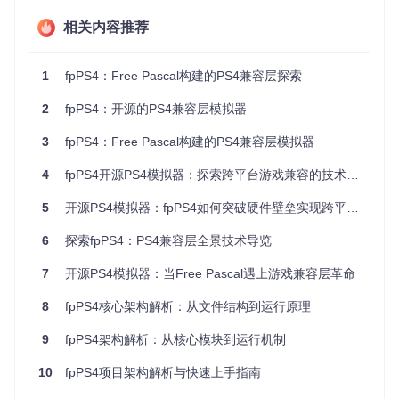
相关内容推荐
兼容层架构
技术参数对比
1
fpPS4：Free Pascal构建的PS4兼容层探索
特性
传统模拟器
fpPS4
开发语言
C/C++为主
Free Pascal
2
fpPS4：开源的PS4兼容层模拟器
图形API
多API适配
Vulkan原生
3
fpPS4：Free Pascal构建的PS4兼容层模拟器
架构支持
多架构
x86_64优化
4
fpPS4开源PS4模拟器：探索跨平台游戏兼容的技术突破
代码许可
多样化
MIT开源
5
开源PS4模拟器：fpPS4如何突破硬件壁垒实现跨平台游戏兼容
输入控制方案
🔧
灵活控制映射
：支持XInput手柄、键盘映射及DualShock4
6
探索fpPS4：PS4兼容层全景技术导览
触摸板模拟。通过
inputs
模块实现：
7
开源PS4模拟器：当Free Pascal遇上游戏兼容层革命
手柄按键自定义映射
鼠标模拟触摸板操作
8
fpPS4核心架构解析：从文件结构到运行原理
多设备输入优先级设置
9
fpPS4架构解析：从核心模块到运行机制
按键映射示意图
10
fpPS4项目架构解析与快速上手指南
应用场景：从开发测试到学术研究