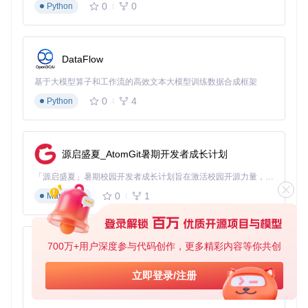
0
0
Python
快速上手三步骤
获取源码
DataFlow
git 
clone
搭建环境
基于大模型算子和工作流的高效文本大模型训练数据合成框架
0
4
Python
编译运行
cd
 fpPS4

源启盛夏_AtomGit暑期开发者成长计划
加入开发者对话
「源启盛夏」暑期校园开发者成长计划旨在激活校园开源力量，通过积分激励、认证扶持、资源倾斜等形式，引导高校组织和开发者完成「入驻 — 建项目 — 做贡献 — 获认证 — 得资源」的完整闭环。无论你是想带领社团入驻平台的组织者，还是希望用代码贡献证明自己的开发者，都能在这里找到属于你的成长路径。
0
1
Markdown
通过项目社区参与技术讨论，提交代码贡献或报告问题。开发
团队活跃于即时通讯群组，欢迎加入架构设计讨论和代码审查
过程，共同推进项目发展。
700万+用户深度参与代码创作，更多精彩内容等你共创
py-xiaozhi
结语
基于Python的Xiaozhi AI，适用于想要完整Xiaozhi体验而无需拥有专用硬件的用户。
立即登录/注册
fpPS4以其独特的技术选型和开源协作模式，为PS4游戏兼容
0
1
Python
性研究开辟了新路径。随着社区贡献的不断增加，这款模拟器
正逐步从技术原型发展为实用工具，为游戏开发和硬件研究领