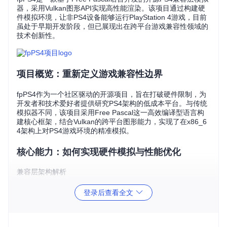
器，采用Vulkan图形API实现高性能渲染。该项目通过构建硬
件模拟环境，让非PS4设备能够运行PlayStation 4游戏，目前
虽处于早期开发阶段，但已展现出在跨平台游戏兼容性领域的
技术创新性。
项目概览：重新定义游戏兼容性边界
fpPS4作为一个社区驱动的开源项目，旨在打破硬件限制，为
开发者和技术爱好者提供研究PS4架构的低成本平台。与传统
模拟器不同，该项目采用Free Pascal这一高效编译型语言构
建核心框架，结合Vulkan的跨平台图形能力，实现了在x86_6
4架构上对PS4游戏环境的精准模拟。
核心能力：如何实现硬件模拟与性能优化
兼容层架构解析
fpPS4通过三层架构实现硬件抽象：
登录后查看全文
系统调用层
：模拟PS4内核函数（如
sceKernel
系列接口）
硬件抽象层
：抽象GPU、内存管理等硬件组件
图形渲染层
：通过Vulkan API映射PS4图形指令