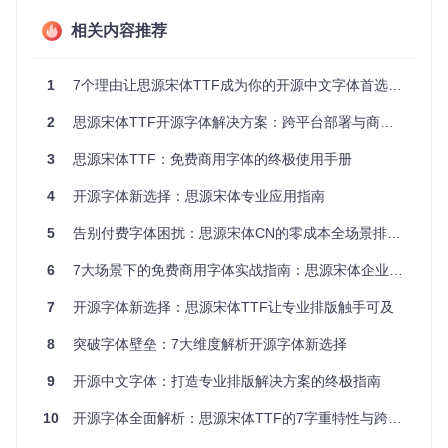
果偏差。思源宋体通过统一的hinting技术，确保在Windows Cl
earType、macOS Quartz和Linux FreeType渲染引擎下保持
相关内容推荐
视觉一致性。
🎨 设计局限性：单一字重的表达困境
1
7个理由让思源宋体TTF成为你的开源中文字体首选方案
多数免费字体仅提供常规字重，难以满足多层次设计需求。思
2
思源宋体TTF开源字体解决方案：跨平台部署与商业授权风险规避指南
源宋体提供从ExtraLight到Heavy的完整7种字重，配合细腻的
笔画设计，实现从正文到标题的全场景覆盖。
3
思源宋体TTF：免费商用字体的终极使用手册
零基础部署：三步实现全平台字体配置
4
开源字体新选择：思源宋体专业应用指南
🛠️ Windows系统零门槛安装
5
告别付费字体困扰：思源宋体CN的零成本全场景排版方案
访问项目仓库并下载字体文件：
6
7大场景下的免费商用字体实战指南：思源宋体企业级应用解决方案
git 
clone
7
开源字体新选择：思源宋体TTF让专业排版触手可及
导航至
SubsetTTF/CN
目录，全选所有TTF文件
右键选择"安装"，系统自动完成字体注册，无需重启即可
8
突破字体壁垒：7大维度解析开源字体新选择
在所有应用中使用
🖥️ macOS高效配置方案
9
开源中文字体：打造专业排版解决方案的终极指南
通过终端克隆项目仓库：
git 
clone
 https://gitcode.com/gh_mirrors/so/source-han-se
10
开源字体全面解析：思源宋体TTF的7字重特性与跨平台应用指南
打开Finder定位到
SubsetTTF/CN
文件夹