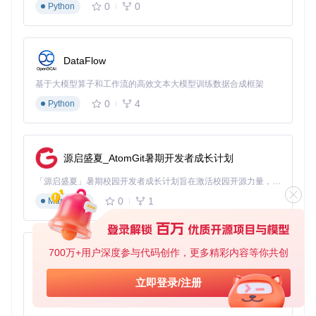
0
0
Python
font-weight
: 
400
;

font-style
: normal;

font-display
: swap; 
/* 避免FOIT现象 */
}

DataFlow
/* 针对高DPI屏幕优化 */
基于大模型算子和工作流的高效文本大模型训练数据合成框架
@media
 (
min-resolution
: 
192dpi
) {

@font-face
 {

0
4
Python
font-family
: 
'Source Han Serif CN'
;

src
: 
url
(
'SubsetTTF/CN/SourceHanSerifCN-Regular.ttf'
)
font-weight
: 
400
;

font-style
: normal;

源启盛夏_AtomGit暑期开发者成长计划
font-display
: swap;

  }

「源启盛夏」暑期校园开发者成长计划旨在激活校园开源力量，通过积分激励、认证扶持、资源倾斜等形式，引导高校组织和开发者完成「入驻 — 建项目 — 做贡献 — 获认证 — 得资源」的完整闭环。无论你是想带领社团入驻平台的组织者，还是希望用代码贡献证明自己的开发者，都能在这里找到属于你的成长路径。
0
1
Markdown
📱 移动端字体优化策略
移动设备需特别注意字体渲染与文件体积：
700万+用户深度参与代码创作，更多精彩内容等你共创
py-xiaozhi
采用unicode-range属性按需加载字符集
针对iOS和Android分别优化字体显示设置
基于Python的Xiaozhi AI，适用于想要完整Xiaozhi体验而无需拥有专用硬件的用户。
立即登录/注册
配合媒体查询在小屏幕使用稍大字重提升可读性
📄 印刷出版专业配置
0
1
Python