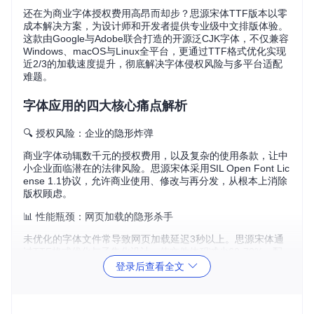
还在为商业字体授权费用高昂而却步？思源宋体TTF版本以零
成本解决方案，为设计师和开发者提供专业级中文排版体验。
这款由Google与Adobe联合打造的开源泛CJK字体，不仅兼容
Windows、macOS与Linux全平台，更通过TTF格式优化实现
近2/3的加载速度提升，彻底解决字体侵权风险与多平台适配
难题。
字体应用的四大核心痛点解析
🔍 授权风险：企业的隐形炸弹
商业字体动辄数千元的授权费用，以及复杂的使用条款，让中
小企业面临潜在的法律风险。思源宋体采用SIL Open Font Lic
ense 1.1协议，允许商业使用、修改与再分发，从根本上消除
版权顾虑。
📊 性能瓶颈：网页加载的隐形杀手
未优化的字体文件常导致网页加载延迟3秒以上。思源宋体通
过TTF格式优化与子集化设计，使文件体积减少60-70%，配
合现代浏览器的字体加载策略，实现首屏渲染提速近2/3。
登录后查看全文
🖥️ 跨平台一致性：设计稿到实现的鸿沟
不同操作系统对字体的渲染差异，常导致设计稿与最终呈现效