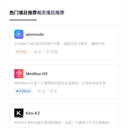
全选字体文件，双击任意文件并点击"安装字体"，Font Bo
ok会自动处理所有字体
热门项目推荐
相关项目推荐
🐧 Linux命令行部署指南
克隆仓库并安装字体：
git 
clone
atomcode
mkdir
cp
 source-han-serif-ttf/SubsetTTF/CN/*.ttf ~/.local/share/
Claude Code 的开源替代方案。连接任意大模型，编辑代码，运行命令，自动验证 — 全自动执行。用 Rust 构建，极致性能。 ｜ An open-source alternative to Claude Code. Connect any LLM, edit code, run commands, and verify changes — autonomously. Built in Rust for speed. Get Started
0
533
Rust
验证安装结果：
fc-list | grep 
"Source Han Serif CN"
MiniMax-H3
多场景适配：从网页到印刷的全链路应用
MiniMax H3 是一个通用的全模态生成系统。它支持对由文本、图像、视频和音频组成的多模态上下文进行统一理解，并能生成分辨率高达 2K、时长可达 15 秒的带原生立体声音频的视频。得益于面向任务泛化的系统设计，H3 在预训练阶段就已具备广泛的多模态上下文理解与生成能力，能够出色地执行复杂的多模态指令。
💻 响应式网页字体最佳实践
0
0
Python
针对不同设备优化字体加载策略，实现性能与体验的平衡：
/* 基础字体定义 */
Kimi-K3
@font-face
 {

font-family
: 
'Source Han Serif CN'
;

Kimi K3 是Kimi能力最强的模型：这是一个拥有 2.8 万亿参数的混合专家（MoE）模型，具备原生视觉理解能力，并支持 100 万 token 的上下文窗口。
src
: 
url
(
'SubsetTTF/CN/SourceHanSerifCN-Regular.ttf'
) 
f