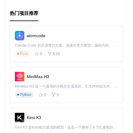
热门项目推荐
atomcode
Claude Code 的开源替代方案。连接任意大模型，编辑代码，运行命令，自动验证 — 全自动执行。用 Rust 构建，极致性能。 ｜ An open-source alternative to Claude Code. Connect any LLM, edit code, run commands, and verify changes — autonomously. Built in Rust for speed. Get Started
0
538
Rust
MiniMax-H3
MiniMax H3 是一个通用的全模态生成系统。它支持对由文本、图像、视频和音频组成的多模态上下文进行统一理解，并能生成分辨率高达 2K、时长可达 15 秒的带原生立体声音频的视频。得益于面向任务泛化的系统设计，H3 在预训练阶段就已具备广泛的多模态上下文理解与生成能力，能够出色地执行复杂的多模态指令。
0
0
Python
Kimi-K3
Kimi K3 是Kimi能力最强的模型：这是一个拥有 2.8 万亿参数的混合专家（MoE）模型，具备原生视觉理解能力，并支持 100 万 token 的上下文窗口。