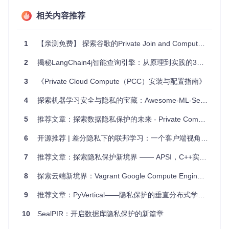
广告定向：广告平台与网站所有者可以计算共享用户的数
量，以便优化广告投放，但无需交换用户信息。
相关内容推荐
医疗研究：医疗机构间可以协作统计某种疾病的患病率，
但保护患者的个人健康数据。
1
【亲测免费】 探索谷歌的Private Join and Compute：数据隐私保护的新里程碑
项目特点
2
揭秘LangChain4j智能查询引擎：从原理到实践的3个突破点
安全性
：保障了参与者数据的隐私，只透露计算结果，不泄
3
《Private Cloud Compute（PCC）安装与配置指南》
露具体信息。
易用性
：提供了清晰的命令行界面，便于部署和运行协议。
4
探索机器学习安全与隐私的宝藏：Awesome-ML-Security-and-Privacy-Papers
灵活性
：可以根据数据规模和需求自定义生成的示例数据。
透明度
：这是一个未受官方支持但开源的项目，允许社区进
5
推荐文章：探索数据隐私保护的未来 - Private Computation Solutions
行代码审查和改进。
6
开源推荐 | 差分隐私下的联邦学习：一个客户端视角的实现
然而，要留意的是，项目目前的安全模型假设参与者都遵循协
议，且存在恶意输入的风险。用户需进行风险评估，并可能需
7
推荐文章：探索隐私保护新境界 —— APSI，C++实现的高效不对称私有集交集库
要外部审计来增强安全性。
8
探索云端新境界：Vagrant Google Compute Engine (GCE) 提供商
Private Join and Compute为隐私保护开辟了新的道路，它提
供的是一种既实用又安全的数据处理方式，对于那些重视数据
9
推荐文章：PyVertical——隐私保护的垂直分布式学习解决方案
隐私的组织和个人来说，这是一个值得尝试的工具。现在，就
用Bazel和Git安装并探索这个项目，亲身体验数据隐私计算的
10
SealPIR：开启数据库隐私保护的新篇章
魅力吧！