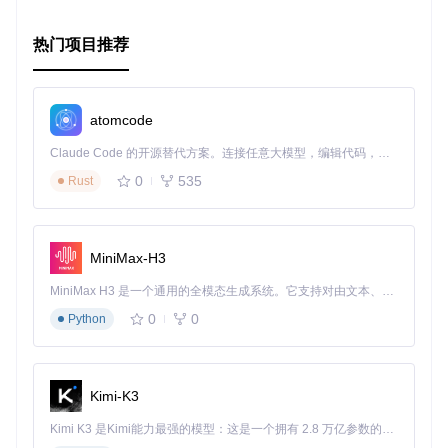
热门项目推荐
atomcode
Claude Code 的开源替代方案。连接任意大模型，编辑代码，运行命令，自动验证 — 全自动执行。用 Rust 构建，极致性能。 ｜ An open-source alternative to Claude Code. Connect any LLM, edit code, run commands, and verify changes — autonomously. Built in Rust for speed. Get Started
0
535
Rust
MiniMax-H3
MiniMax H3 是一个通用的全模态生成系统。它支持对由文本、图像、视频和音频组成的多模态上下文进行统一理解，并能生成分辨率高达 2K、时长可达 15 秒的带原生立体声音频的视频。得益于面向任务泛化的系统设计，H3 在预训练阶段就已具备广泛的多模态上下文理解与生成能力，能够出色地执行复杂的多模态指令。
0
0
Python
Kimi-K3
Kimi K3 是Kimi能力最强的模型：这是一个拥有 2.8 万亿参数的混合专家（MoE）模型，具备原生视觉理解能力，并支持 100 万 token 的上下文窗口。