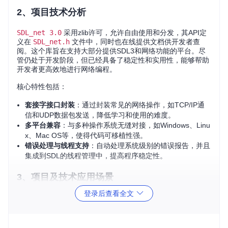
2、项目技术分析
SDL_net 3.0
采用zlib许可，允许自由使用和分发，其API定
义在
SDL_net.h
文件中，同时也在线提供文档供开发者查
阅。这个库旨在支持大部分提供SDL3和网络功能的平台。尽
管仍处于开发阶段，但已经具备了稳定性和实用性，能够帮助
开发者更高效地进行网络编程。
核心特性包括：
套接字接口封装
：通过封装常见的网络操作，如TCP/IP通
信和UDP数据包发送，降低学习和使用的难度。
多平台兼容
：与多种操作系统无缝对接，如Windows、Linu
x、Mac OS等，使得代码可移植性强。
错误处理与线程支持
：自动处理系统级别的错误报告，并且
集成到SDL的线程管理中，提高程序稳定性。
3、项目及技术应用场景
登录后查看全文
SDL_net 3.0
在游戏开发领域尤其有用，因为它可以轻松处
理玩家之间的网络交互，实现多人在线游戏的功能。此外，它
也适用于任何需要网络连接的应用，比如实时数据传输、远程
控制或云服务中的文件同步等。