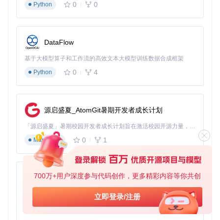
0
0
Python
DataFlow
基于大模型算子和工作流的高效文本大模型训练数据合成框架
0
4
Python
源启盛夏_AtomGit暑期开发者成长计划
「源启盛夏」暑期校园开发者成长计划旨在激活校园开源力量，通过积分激励、认证扶持、资源倾斜等形式，引导高校组织和开发者完成「入驻 — 建项目 — 做贡献 — 获认证 — 得资源」的完整闭环。无论你是想带领社团入驻平台的组织者，还是希望用代码贡献证明自己的开发者，都能在这里找到属于你的成长路径。
0
1
Markdown
700万+用户深度参与代码创作，更多精彩内容等你共创
py-xiaozhi
基于Python的Xiaozhi AI，适用于想要完整Xiaozhi体验而无需拥有专用硬件的用户。
立即登录/注册
0
1
Python