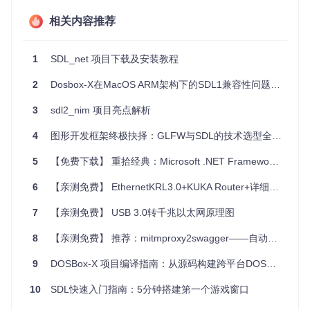
游戏开发
相关内容推荐
：构建多人在线对战游戏，实现客户端与服务器的
数据交换。
多媒体应用
：实现实时音视频流传输，创建直播或互动媒体
1
SDL_net 项目下载及安装教程
工具。
物联网应用
：设备间安全可靠的通信，例如智能家居系统的
2
Dosbox-X在MacOS ARM架构下的SDL1兼容性问题分析
控制中心。
3
sdl2_nim 项目亮点解析
4、项目特点
4
图形开发框架终极抉择：GLFW与SDL的技术选型全景分析
简洁API
：提供的接口简单易懂，方便快速上手。
5
【免费下载】 重拾经典：Microsoft .NET Framework 3.0 离线安装包推荐
性能优化
：底层直接调用系统网络函数，保证高效运行。
扩展性强
：易于与其他基于SDL的库结合使用，扩展现有项
6
【亲测免费】 EthernetKRL3.0+KUKA Router+详细资料
目功能。
开源活跃
：持续更新维护，社区活跃，问题反馈及时解决。
7
【亲测免费】 USB 3.0转千兆以太网原理图
总的来说，无论您是一位经验丰富的游戏开发者，还是正在寻
8
【亲测免费】 推荐：mitmproxy2swagger——自动转换HTTP流量到OpenAPI规范的利器
找一个简单易用的网络库用于你的下一个创新项目，
SDL_net
3.0
都是一个值得尝试的优秀选择。立即加入并体验它带来的
9
DOSBox-X 项目编译指南：从源码构建跨平台DOS模拟器
便利吧！
10
SDL快速入门指南：5分钟搭建第一个游戏窗口