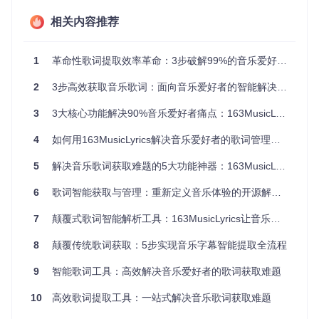
不同播放器对歌词格式的支持存在差异，常见的问题包括：LR
相关内容推荐
C时间轴偏移、UTF-8编码错误导致的乱码、歌词合并排版混
乱等。这些问题需要手动编辑修正，对于非技术用户来说门槛
极高。
1
革命性歌词提取效率革命：3步破解99%的音乐爱好者痛点
2
3步高效获取音乐歌词：面向音乐爱好者的智能解决方案
图1：163MusicLyrics主界面展示了多平台搜索、歌词预览和
格式设置功能，支持网易云与QQ音乐双平台资源获取
3
3大核心功能解决90%音乐爱好者痛点：163MusicLyrics高效全面的歌词管理方案
二、全面解决方案：四大核心功能破解行业难题
4
如何用163MusicLyrics解决音乐爱好者的歌词管理痛点
5
解决音乐歌词获取难题的5大功能神器：163MusicLyrics全方位测评
跨平台智能搜索：一次操作覆盖两大音乐库
该工具创新性地整合了网易云音乐和QQ音乐的API接口，用户
6
歌词智能获取与管理：重新定义音乐体验的开源解决方案
无需切换平台即可一站式搜索。通过"精确搜索"与"模糊搜
索"双模式设计，即使输入部分歌词或错误歌名，系统也能通
7
颠覆式歌词智能解析工具：163MusicLyrics让音乐体验零障碍
过算法匹配到最相关的结果。例如输入"secret base 君がくれ
たもの"时，工具会自动识别日文歌名并优先返回原版歌词。
8
颠覆传统歌词获取：5步实现音乐字幕智能提取全流程
💡小贴士：在搜索外语歌曲时，尝试同时输入罗马音和中文译
9
智能歌词工具：高效解决音乐爱好者的歌词获取难题
名，可大幅提高准确率。你有没有遇到过因译名差异导致搜索
不到歌词的情况？
10
高效歌词提取工具：一站式解决音乐歌词获取难题
批量下载引擎：专辑级歌词一键获取