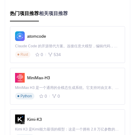
针对专辑收藏场景，工具开发了专用的批量处理模块。用户只
需选择"专辑"搜索模式并输入专辑名称，系统会自动列出所有
热门项目推荐
相关项目推荐
歌曲并支持全选操作。配合自定义命名规则（如"歌手-专辑-歌
曲名.lrc"），整个下载过程可在30秒内完成，效率提升高达20
倍。
atomcode
图2：批量保存功能支持自定义存储路径和文件名格式，进度
Claude Code 的开源替代方案。连接任意大模型，编辑代码，运行命令，自动验证 — 全自动执行。用 Rust 构建，极致性能。 ｜ An open-source alternative to Claude Code. Connect any LLM, edit code, run commands, and verify changes — autonomously. Built in Rust for speed. Get Started
条实时显示处理状态
0
534
Rust
智能格式处理：自适应不同播放器需求
内置的歌词优化引擎会自动处理三大核心问题：时间轴校准
（误差≤0.5秒）、编码统一（强制UTF-8 BOM）、排版优化
MiniMax-H3
（去除重复空行）。对于特殊需求，用户还可手动调整LRC时
间轴偏移量和歌词合并符号，确保在Foobar2000、PotPlayer
MiniMax H3 是一个通用的全模态生成系统。它支持对由文本、图像、视频和音频组成的多模态上下文进行统一理解，并能生成分辨率高达 2K、时长可达 15 秒的带原生立体声音频的视频。得益于面向任务泛化的系统设计，H3 在预训练阶段就已具备广泛的多模态上下文理解与生成能力，能够出色地执行复杂的多模态指令。
等播放器中完美显示。
0
0
Python
🔍技术原理：工具采用基于动态规划的时间轴匹配算法，通过
分析歌词与音乐波形的对应关系，自动修正偏移量。这种技术
原本用于专业音频编辑软件，现在已被优化并集成到轻量级工
Kimi-K3
具中。
Kimi K3 是Kimi能力最强的模型：这是一个拥有 2.8 万亿参数的混合专家（MoE）模型，具备原生视觉理解能力，并支持 100 万 token 的上下文窗口。
多语言支持系统：打破语言壁垒