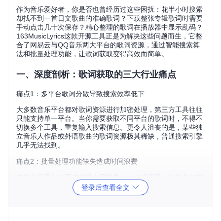
作为音乐爱好者，你是否也曾经历过这些困扰：花半小时搜索
却找不到一首日文歌曲的准确歌词？下载整张专辑歌词时需要
手动点击几十次保存？精心整理的歌词在播放器中显示乱码？
163MusicLyrics这款开源工具正是为解决这些问题而生，它整
合了网易云与QQ音乐两大平台的歌词资源，通过智能搜索算
法和批量处理功能，让歌词获取变得高效而简单。
一、深度剖析：歌词获取的三大行业痛点
痛点1：多平台歌词分散导致搜索效率低下
大多数音乐平台都对歌词资源进行加密处理，第三方工具往往
只能支持单一平台。当你需要获取不同平台的歌词时，不得不
切换多个工具，重复输入搜索信息。更令人沮丧的是，某些独
立音乐人作品或外语歌曲的歌词资源极其稀缺，普通搜索引擎
几乎无法找到。
痛点2：批量处理功能缺失造成时间浪费
专辑收藏爱好者面临的最大困扰是——当你下载一张包含20首
歌曲的专辑时，传统工具需要逐一点击搜索、确认、保存，整
登录后查看全文
个过程至少需要15分钟。如果同时处理多张专辑，这种机械操
作会占用大量宝贵时间，严重影响音乐欣赏体验。
痛点3：格式兼容性问题引发显示异常