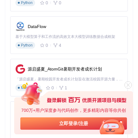
0
0
Python
内置的翻译接口支持中日英三种语言的即时转换，特别针对日
文歌曲开发了罗马音生成功能。用户可在设置中选择"原文+译
文"双行显示模式，对于学习外语歌曲的用户来说堪称神器。
DataFlow
三、价值延伸：从工具到音乐管理生态
基于大模型算子和工作流的高效文本大模型训练数据合成框架
用户真实使用场景：独立音乐人李明的工作流
0
4
Python
独立音乐人李明这样描述他的使用体验："我每天需要处理大
量外文参考曲目，以前要在三个平台间切换，现在用163Musi
cLyrics的模糊搜索功能，输入部分歌词就能找到原版LRC。批
量下载功能让我整理专辑歌词的时间从2小时缩短到10分钟，
源启盛夏_AtomGit暑期开发者成长计划
生成的罗马音歌词还能直接用于翻唱视频制作。"
「源启盛夏」暑期校园开发者成长计划旨在激活校园开源力量，通过积分激励、认证扶持、资源倾斜等形式，引导高校组织和开发者完成「入驻 — 建项目 — 做贡献 — 获认证 — 得资源」的完整闭环。无论你是想带领社团入驻平台的组织者，还是希望用代码贡献证明自己的开发者，都能在这里找到属于你的成长路径。
扩展性设计：自定义规则满足个性化需求
0
1
Markdown
高级用户可通过设置界面配置：
文件名命名模板（支持12种元数据组合）
歌词输出格式（LRC/SRT/TXT）
700万+用户深度参与代码创作，更多精彩内容等你共创
py-xiaozhi
翻译API接口（百度/彩云双引擎）
基于Python的Xiaozhi AI，适用于想要完整Xiaozhi体验而无需拥有专用硬件的用户。
快捷键操作（支持全局热键呼出）
立即登录/注册
0
1
Python
这些配置项保存在XML格式的设置文件中，支持导出分享给其