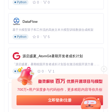
0
0
Python
DataFlow
基于大模型算子和工作流的高效文本大模型训练数据合成框架
0
5
Python
源启盛夏_AtomGit暑期开发者成长计划
「源启盛夏」暑期校园开发者成长计划旨在激活校园开源力量，通过积分激励、认证扶持、资源倾斜等形式，引导高校组织和开发者完成「入驻 — 建项目 — 做贡献 — 获认证 — 得资源」的完整闭环。无论你是想带领社团入驻平台的组织者，还是希望用代码贡献证明自己的开发者，都能在这里找到属于你的成长路径。
0
1
Markdown
700万+用户深度参与代码创作，更多精彩内容等你共创
py-xiaozhi
基于Python的Xiaozhi AI，适用于想要完整Xiaozhi体验而无需拥有专用硬件的用户。
立即登录/注册
0
1
Python