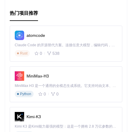
入这个社区，开启你的社交编程之旅吧！
热门项目推荐
atomcode
Claude Code 的开源替代方案。连接任意大模型，编辑代码，运行命令，自动验证 — 全自动执行。用 Rust 构建，极致性能。 ｜ An open-source alternative to Claude Code. Connect any LLM, edit code, run commands, and verify changes — autonomously. Built in Rust for speed. Get Started
0
538
Rust
MiniMax-H3
MiniMax H3 是一个通用的全模态生成系统。它支持对由文本、图像、视频和音频组成的多模态上下文进行统一理解，并能生成分辨率高达 2K、时长可达 15 秒的带原生立体声音频的视频。得益于面向任务泛化的系统设计，H3 在预训练阶段就已具备广泛的多模态上下文理解与生成能力，能够出色地执行复杂的多模态指令。
0
0
Python
Kimi-K3
Kimi K3 是Kimi能力最强的模型：这是一个拥有 2.8 万亿参数的混合专家（MoE）模型，具备原生视觉理解能力，并支持 100 万 token 的上下文窗口。