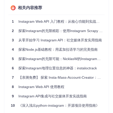
你可以实时展示用户关注的人或特定标签的新发布内容。
相关内容推荐
社交数据分析工具：获取用户行为数据，例如受欢迎的标
签、最多点赞的内容等。
自动化营销工具：自动追踪品牌提及、点赞或评论，提高客
1
Instagram Web API 入门教程：从核心功能到实战应用
户互动度。
2
探索Instagram的无限精彩：使用Instagram Scrapy Scraper开源项目
项目特点
3
从零开始学习 Instagram API：社交媒体开发实用指南
支持Promise和TypeScript，代码更清晰，错误更容易捕
4
获。
探索Node.js基础教程：用孟加拉语学习的完美指南
提供Express认证示例，简化服务器端授权流程。
5
探索Instagram的无限可能：NicklasW的Instagram私有API库
全面覆盖Instagram Graph API，方便开发者调用所有相关
接口。
6
探索Instagram地理位置信息的神器：instaloctrack
内置错误处理机制，确保健壮性。
安全性高，定期更新以修复已知漏洞。
7
【亲测免费】 探索 Insta-Mass-Account-Creator：批量创建Instagram账户的利器
要开始使用Node-Instagram，只需执行简单的安装命令
npm i
8
Instagram Web API 使用教程
nstall --save node-instagram
或
yarn add node-inst
agram
，并按照提供的示例代码即可开始编写你的Instagram
9
Instagram API集成与社交媒体开发实战指南
应用。
总的来说，无论你是经验丰富的开发人员还是新手，Node-Ins
10
《深入浅出python-instagram：开源项目使用指南》
tagram都是你构建Instagram相关应用的理想选择。现在就加