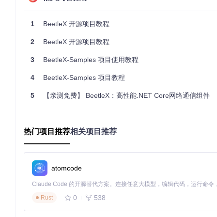
在
Startup.cs
文件中，你会看到类似下面的核心配置：
1
BeetleX 开源项目教程
public
void
ConfigureServices
(
IServiceCollection servic
{

2
BeetleX 开源项目教程
    services.AddBeetlex();

}

3
BeetleX-Samples 项目使用教程
public
void
Configure
(
IApplicationBuilder app, IWebHost
4
BeetleX-Samples 项目教程
{

    app.UseRouting();

5
【亲测免费】 BeetleX：高性能.NET Core网络通信组件
    app.UseEndpoints(endpoints =>

    {

        endpoints.MapGet(
"/"
, 
async
 context =>

热门项目推荐
相关项目推荐
        {

await
 context.Response.WriteAsync(
"Hello Wo
        });

    });

atomcode
这段代码配置了 Beetlex 的基础服务，并设置了一个简单的路由来
0
538
Rust
3. 应用案例和最佳实践