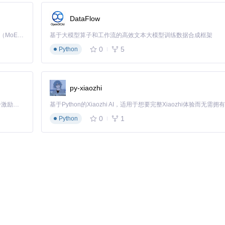
、低延迟数据推送场景。最佳实践包括利用其WebSocket功能实现高效的
DataFlow
由设计的清晰度和性能瓶颈的分析，以保证应用的高效运行。
Kimi K3 是Kimi能力最强的模型：这是一个拥有 2.8 万亿参数的混合专家（MoE）模型，具备原生视觉理解能力，并支持 100 万 token 的上下文窗口。
基于大模型算子和工作流的高效文本大模型训练数据合成框架
0
5
Python
区贡献的插件和集成方案正逐渐丰富。例如，数据库连接适配器、身份验证中
eetlex 的扩展，强化其功能以适应更广泛的业务需求。
py-xiaozhi
ex。深入学习时，建议参考官方文档和参与社区讨论，以便于更好地掌握该
「源启盛夏」暑期校园开发者成长计划旨在激活校园开源力量，通过积分激励、认证扶持、资源倾斜等形式，引导高校组织和开发者完成「入驻 — 建项目 — 做贡献 — 获认证 — 得资源」的完整闭环。无论你是想带领社团入驻平台的组织者，还是希望用代码贡献证明自己的开发者，都能在这里找到属于你的成长路径。
0
1
Python