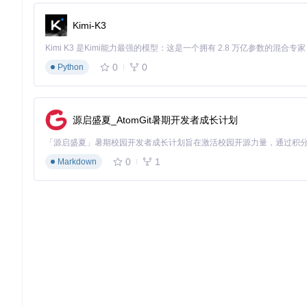
BeetleX 可以广泛应用于实时数据传输如即时通讯、游戏服务器
Kimi-K3
信，以及通过自定义中间件优化请求处理逻辑。开发者应关注路
4. 典型生态项目
0
0
Python
BeetleX 的生态系统虽专注于核心框架的简洁与强大，但社
工具是常见需求。对于特定应用场景，开发者可以探索或创建针对 B
源启盛夏_AtomGit暑期开发者成长计划
本教程提供了一个入门级的概览，帮助开发者快速上手 Beetl
和最佳实践。
0
1
Markdown
BeetleX
项目地址：
https://gitcode.com/gh_mirrors/be/BeetleX