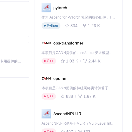
客户端-服务器通
pytorch
作为 Ascend for PyTorch 社区的核心组件，TorchNPU 是昇腾专为 PyTorch 打造的深度学习适配插件，使 PyTorch 框架能够直接调用昇腾 NPU，为开发者提供昇腾 AI 处理器的超强算力。
834
1.26 K
Python
间件和性能监控
ops-transformer
本项目是CANN提供的transformer类大模型算子库，实现网络在NPU上加速计算。
框架的高级特性
1.03 K
2.44 K
C++
基于Python的Xiaozhi AI，适用于想要完整Xiaozhi体验而无需拥有专用硬件的用户。
ops-nn
下载源代码
本项目是CANN提供的神经网络类计算算子库，实现网络在NPU上加速计算。
high performance dotnet core socket tcp communication components, support TLS, HTTP, HTTPS, WebSocket, RPC, Redis protocols, custom protocols and 1M connections problem solution
838
1.67 K
C++
AscendNPU-IR
AscendNPU-IR是基于MLIR（Multi-Level Intermediate Representation）构建的，面向昇腾亲和算子编译时使用的中间表示，提供昇腾完备表达能力，通过编译优化提升昇腾AI处理器计算效率，支持通过生态框架使能昇腾AI处理器与深度调优
497
337
C++