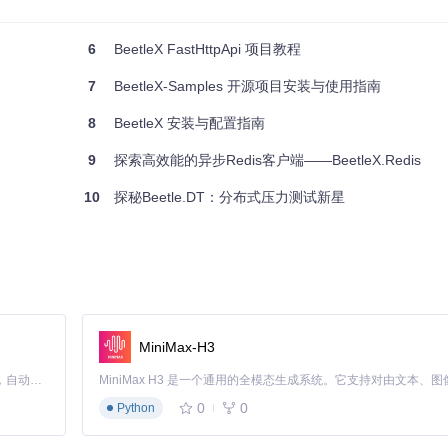
6
BeetleX FastHttpApi 项目教程
es
)
7
BeetleX-Samples 开源项目安装与使用指南
8
BeetleX 安装与配置指南
Environment env
)
9
探索高效能的异步Redis客户端——BeetleX.Redis
10
探秘Beetle.DT：分布式压力测试新星
rld!"
);

MiniMax-H3
Claude Code 的开源替代方案。连接任意大模型，编辑代码，运行命令，自动验证 — 全自动执行。用 Rust 构建，极致性能。 ｜ An open-source alternative to Claude Code. Connect any LLM, edit code, run commands, and verify changes — autonomously. Built in Rust for speed. Get Started
响应 GET 请求。
0
0
Python