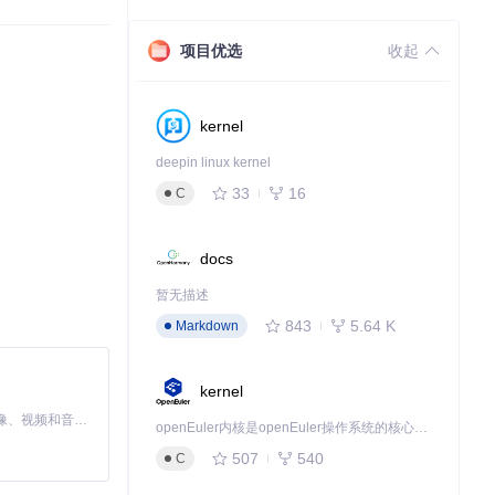
项目优选
收起
kernel
deepin linux kernel
33
16
C
docs
暂无描述
843
5.64 K
Markdown
kernel
MiniMax H3 是一个通用的全模态生成系统。它支持对由文本、图像、视频和音频组成的多模态上下文进行统一理解，并能生成分辨率高达 2K、时长可达 15 秒的带原生立体声音频的视频。得益于面向任务泛化的系统设计，H3 在预训练阶段就已具备广泛的多模态上下文理解与生成能力，能够出色地执行复杂的多模态指令。
openEuler内核是openEuler操作系统的核心，既是系统性能与稳定性的基石，也是连接处理器、设备与服务的桥梁。
507
540
C