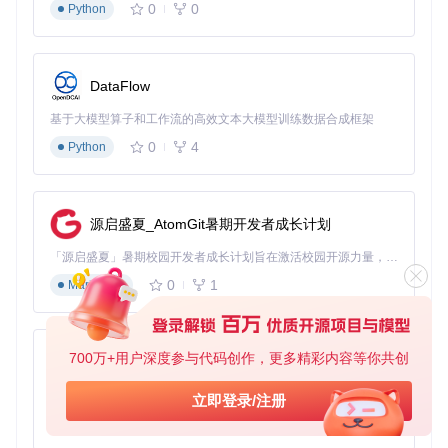
0
0
Python
文本监控
：实时检测游戏界面中新出现的文本元素
内容提取
：智能提取需要翻译的文本内容，排除界面元素
标识
DataFlow
翻译处理
：根据配置的翻译服务进行文本转换
结果替换
：将翻译结果无缝替换原始文本，保持界面布局
基于大模型算子和工作流的高效文本大模型训练数据合成框架
多翻译服务对比：选择最适合你的方案
免费服务方案
0
4
Python
GoogleTranslate
：无需API密钥，支持多语言互译，适合
日常使用
BingTranslate
：微软提供的稳定服务，翻译质量均衡
DeepLTranslate
：欧洲语言翻译质量突出，响应速度快
源启盛夏_AtomGit暑期开发者成长计划
认证服务方案
GoogleTranslateLegitimate
：需API密钥，适合商业用
「源启盛夏」暑期校园开发者成长计划旨在激活校园开源力量，通过积分激励、认证扶持、资源倾斜等形式，引导高校组织和开发者完成「入驻 — 建项目 — 做贡献 — 获认证 — 得资源」的完整闭环。无论你是想带领社团入驻平台的组织者，还是希望用代码贡献证明自己的开发者，都能在这里找到属于你的成长路径。
途，稳定性高
0
1
Markdown
BingTranslateLegitimate
：Azure云服务支持，适合企业
级应用
DeepLTranslateLegitimate
：专业翻译服务，适合对质量
有高要求的场景
700万+用户深度参与代码创作，更多精彩内容等你共创
py-xiaozhi
场景化解决方案：应对不同游戏环境
基于Python的Xiaozhi AI，适用于想要完整Xiaozhi体验而无需拥有专用硬件的用户。
立即登录/注册
0
1
Python
视觉小说类游戏优化