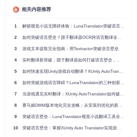
应速度
相关内容推荐
分阶段实战：从安装到使用的完整路径
1
解锁视觉小说无障碍体验：LunaTranslator突破语言壁垒完全指南
准备工作：选择合适的插件管理器
2
如何突破语言壁垒？团子翻译器OCR跨语言翻译全方位使用指南
在开始安装前，需要根据你的游戏版本和个人需求选择合适的
插件管理器：
3
游戏文本提取完全指南：用Textractor突破语言壁垒
插件管理器
适用场景
优势
4
实时翻译新突破：团子翻译器如何打破语言壁垒，让跨语言交流无障碍
大多数Unity游
兼容性最佳，社区支持
BepInEx
戏
完善
5
如何快速实现Unity游戏自动翻译？XUnity.AutoTranslator完整指南
最新Unity版本
更新及时，支持前沿特
MelonLoad
6
如何突破游戏语言障碍？LunaTranslator的三种创新用法让你畅玩全球游戏
er
游戏
性
无需额外依赖，安装简
UnityInject
7
当游戏遇见实时翻译：XUnity.AutoTranslator如何破解Unity引擎的多语言困境
独立游戏
or
单
8
赛马娘DMM版本地化完全攻略：从安装到优化的新手进阶指南
执行要点：获取与安装项目文件
9
突破语言壁垒：LunaTranslator视觉小说翻译工具全场景应用指南
克隆项目代码
10
突破语言壁垒：掌握XUnity Auto Translator实现游戏实时翻译
git 
clone