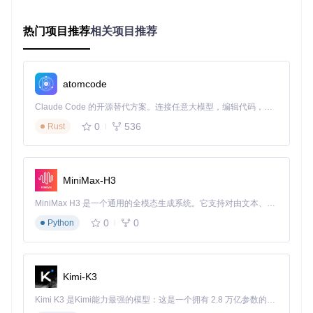
文件部署
热门项目推荐
相关项目推荐
根据选择的插件管理器，将对应版本的文件解压至游戏
目录
BepInEx用户：放置于BepInEx/plugins/XUnity.AutoTra
atomcode
nslator/
MelonLoader用户：放置于Mods/XUnity.AutoTranslato
Claude Code 的开源替代方案。连接任意大模型，编辑代码，运行命令，自动验证 — 全自动执行。用 Rust 构建，极致性能。 ｜ An open-source alternative to Claude Code. Connect any LLM, edit code, run commands, and verify changes — autonomously. Built in Rust for speed. Get Started
r/
0
536
Rust
首次配置
运行游戏后，插件会自动生成配置文件，无需手
动创建
MiniMax-H3
验证方法：确认安装成功
MiniMax H3 是一个通用的全模态生成系统。它支持对由文本、图像、视频和音频组成的多模态上下文进行统一理解，并能生成分辨率高达 2K、时长可达 15 秒的带原生立体声音频的视频。得益于面向任务泛化的系统设计，H3 在预训练阶段就已具备广泛的多模态上下文理解与生成能力，能够出色地执行复杂的多模态指令。
启动游戏后，按下ALT+0组合键，如果能看到插件控制面板，
则表示安装成功。初次使用时，建议先进行简单翻译测试，确
0
0
Python
保基础功能正常。
深度解析：插件工作原理与核心功能
Kimi-K3
实时翻译流程：从检测到显示的全过程
Kimi K3 是Kimi能力最强的模型：这是一个拥有 2.8 万亿参数的混合专家（MoE）模型，具备原生视觉理解能力，并支持 100 万 token 的上下文窗口。
插件采用高效的文本识别与翻译机制，工作流程如下：