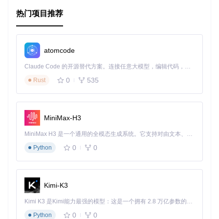
项目特点
热门项目推荐
易用性
：Enmap的设计考虑到了新手的使用体验，提供了
简单的API，使得任何人都能快速学会。
atomcode
持久化数据
：通过SQLite数据库，即使程序关闭，数据也
能被安全地保存并恢复。
Claude Code 的开源替代方案。连接任意大模型，编辑代码，运行命令，自动验证 — 全自动执行。用 Rust 构建，极致性能。 ｜ An open-source alternative to Claude Code. Connect any LLM, edit code, run commands, and verify changes — autonomously. Built in Rust for speed. Get Started
性能优化
：异步操作保证了最大效能，不会阻塞主线程执
0
535
Rust
行。
社区支持
：有活跃的官方Discord服务器提供技术支持和问
题解答。
广泛适用
：无论是小型项目还是大型应用，Enmap都能够
MiniMax-H3
胜任数据存储的需求。
MiniMax H3 是一个通用的全模态生成系统。它支持对由文本、图像、视频和音频组成的多模态上下文进行统一理解，并能生成分辨率高达 2K、时长可达 15 秒的带原生立体声音频的视频。得益于面向任务泛化的系统设计，H3 在预训练阶段就已具备广泛的多模态上下文理解与生成能力，能够出色地执行复杂的多模态指令。
用户的评价证明了Enmap的实用性：
0
0
Python
它简单易用，为初学者提供了一条捷径。
通过Enmap，开发者可以实现许多原本可能觉得困难的任
务。
在没有Enmap之前，复杂的数据库系统会让许多工作变得
Kimi-K3
棘手。
Kimi K3 是Kimi能力最强的模型：这是一个拥有 2.8 万亿参数的混合专家（MoE）模型，具备原生视觉理解能力，并支持 100 万 token 的上下文窗口。
如果你正在寻找一种能简化数据存储方式的工具，那么Enmap
0
0
Python