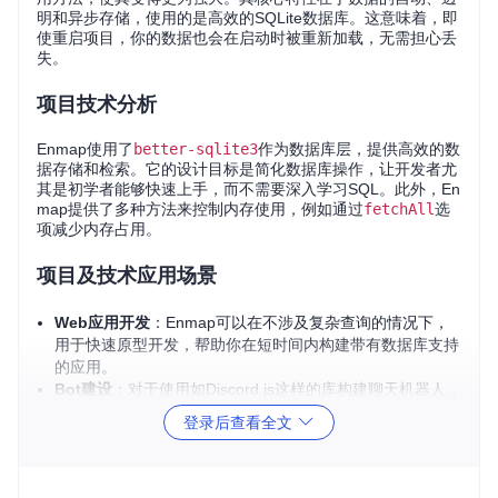
明和异步存储，使用的是高效的SQLite数据库。这意味着，即
使重启项目，你的数据也会在启动时被重新加载，无需担心丢
失。
项目技术分析
Enmap使用了
better-sqlite3
作为数据库层，提供高效的数
据存储和检索。它的设计目标是简化数据库操作，让开发者尤
其是初学者能够快速上手，而不需要深入学习SQL。此外，En
map提供了多种方法来控制内存使用，例如通过
fetchAll
选
项减少内存占用。
项目及技术应用场景
Web应用开发
：Enmap可以在不涉及复杂查询的情况下，
用于快速原型开发，帮助你在短时间内构建带有数据库支持
的应用。
Bot建设
：对于使用如Discord.js这样的库构建聊天机器人，
Enmap是理想的工具，可以用来保存服务器设置、用户信
登录后查看全文
息、货币系统等各种自定义数据。
配置管理
：对于需要动态更新或持久化配置文件的项目，E
nmap提供了一个简洁的接口来进行读写操作。