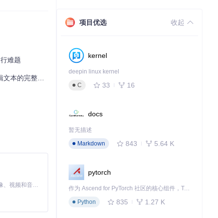
，为后续排版优
项目优选
收起
句规则，避免句
kernel
换行难题
deepin linux kernel
文本的完整方案
33
16
用"视觉优先级
C
docs
暂无描述
843
5.64 K
Markdown
pytorch
MiniMax H3 是一个通用的全模态生成系统。它支持对由文本、图像、视频和音频组成的多模态上下文进行统一理解，并能生成分辨率高达 2K、时长可达 15 秒的带原生立体声音频的视频。得益于面向任务泛化的系统设计，H3 在预训练阶段就已具备广泛的多模态上下文理解与生成能力，能够出色地执行复杂的多模态指令。
作为 Ascend for PyTorch 社区的核心组件，TorchNPU 是昇腾专为 PyTorch 打造的深度学习适配插件，使 PyTorch 框架能够直接调用昇腾 NPU，为开发者提供昇腾 AI 处理器的超强算力。
835
1.27 K
Python