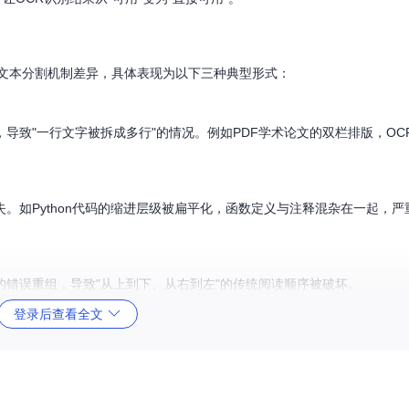
的文本分割机制差异，具体表现为以下三种典型形式：
导致"一行文字被拆成多行"的情况。例如PDF学术论文的双栏排版，OC
。如Python代码的缩进层级被扁平化，函数定义与注释混杂在一起，严
错误重组，导致"从上到下、从右到左"的传统阅读顺序被破坏。
登录后查看全文
核心工作流程包括：