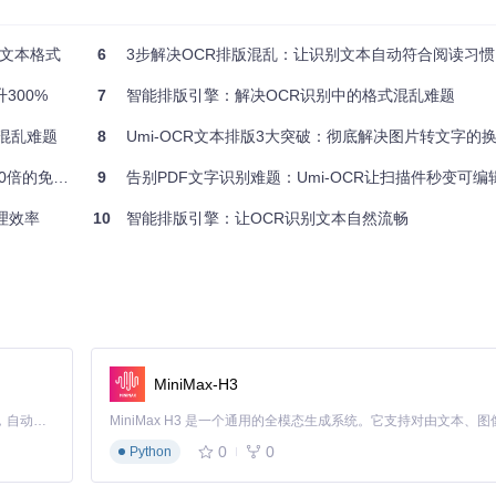
结构，区分主文本区与干扰元素。这一步会生成文本块的空间分布热力图
R文本格式
6
3步解决OCR排版混乱：让识别文本自动符合阅读习惯
300%
7
智能排版引擎：解决OCR识别中的格式混乱难题
文本进行句法语义分析。特别针对中文标点后需换行的特性，设置智能断
式混乱难题
8
Umi-OCR文本排版3大突破：彻底解决图片转文字的
的免费工具
9
告别PDF文字识别难题：Umi-OCR让扫描件秒变可编辑
代码缩进、表格线条等格式信息，并在输出时保留这些结构特征。这一过程采
理效率
10
智能排版引擎：让OCR识别文本自然流畅
MiniMax-H3
Claude Code 的开源替代方案。连接任意大模型，编辑代码，运行命令，自动验证 — 全自动执行。用 Rust 构建，极致性能。 ｜ An open-source alternative to Claude Code. Connect any LLM, edit code, run commands, and verify changes — autonomously. Built in Rust for speed. Get Started
0
0
Python