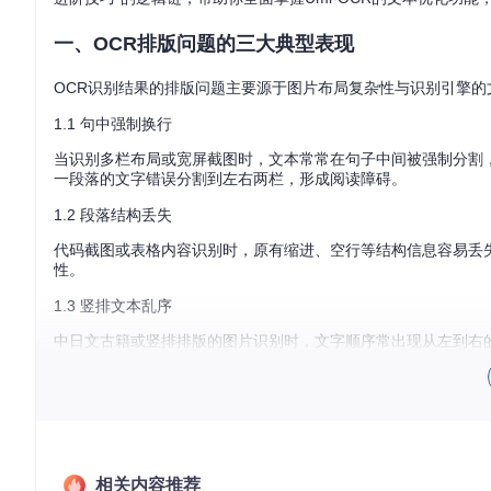
一、OCR排版问题的三大典型表现
OCR识别结果的排版问题主要源于图片布局复杂性与识别引擎
1.1 句中强制换行
当识别多栏布局或宽屏截图时，文本常常在句子中间被强制分割，
一段落的文字错误分割到左右两栏，形成阅读障碍。
1.2 段落结构丢失
代码截图或表格内容识别时，原有缩进、空行等结构信息容易丢失
性。
1.3 竖排文本乱序
中日文古籍或竖排排版的图片识别时，文字顺序常出现从左到右的
二、Umi-OCR文本优化引擎的工作原理
Umi-OCR的文本优化引擎通过三级处理机制解决上述问题，其
2.1 空间布局分析
相关内容推荐