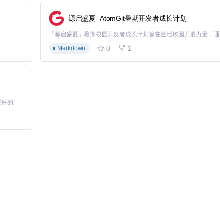
源启盛夏_AtomGit暑期开发者成长计划
调整
0
1
Markdown
方案选择器
文本分离
基于Python的Xiaozhi AI，适用于想要完整Xiaozhi体验而无需拥有专用硬件的用户。
识别