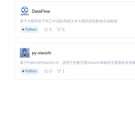
作用：控制文本块合并的行高容忍度
推荐值：1.2（多栏场景）/ 0.8（单栏场景）
DataFlow
注意事项：值越大越容易合并不同段落，需根据实际排版
基于大模型算子和工作流的高效文本大模型训练数据合成框架
0
5
Python
图：Umi-OCR多栏排版修复设置界面，红框区域为文本后处理
效果对比
优化前：多栏文本交错排列，段落边界混乱
py-xiaozhi
优化后：按阅读顺序重组段落，标点符号后自动换行，公式与
3.2 代码片段：结构保留方案
适用场景
0
1
Python
编程教程截图
代码错误提示窗口
包含行号的代码片段
配置要点
选择"单栏-保留缩进"后处理方案
启用"代码模式"（在高级设置中）
配置"忽略区域"排除行号
参数名称：ignore_areas
作用：定义OCR识别时跳过的区域
推荐值：根据行号宽度手动绘制矩形区域
注意事项：区域坐标需覆盖整个行号列，避免部分行号被