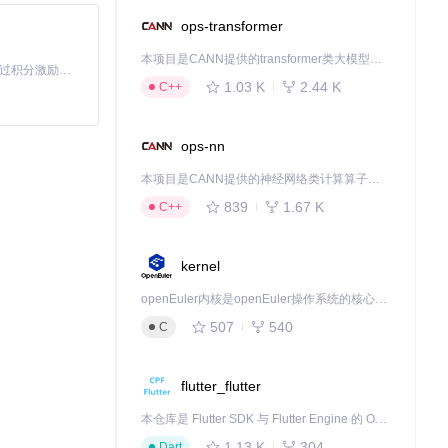
ops-transformer
本项目是CANN提供的transformer类大模型算子库，实现网络在NPU上加速计算。
「源启盛夏」暑期校园开发者成长计划旨在激活校园开源力量，通过积分激励、认证扶持、资源倾斜等形式，引导高校组织和开发者完成「入驻 — 建项目 — 做贡献 — 获认证 — 得资源」的完整闭环。无论你是想带领社团入驻平台的组织者，还是希望用代码贡献证明自己的开发者，都能在这里找到属于你的成长路径。
1.03 K
2.44 K
C++
ops-nn
本项目是CANN提供的神经网络类计算算子库，实现网络在NPU上加速计算。
839
1.67 K
C++
kernel
openEuler内核是openEuler操作系统的核心，既是系统性能与稳定性的基石，也是连接处理器、设备与服务的桥梁。
507
540
C
flutter_flutter
本仓库是 Flutter SDK 与 Flutter Engine 的 OpenHarmony 适配版本，由 CPF-Flutter 团队维护。开发者可使用熟悉的 Flutter 技术栈开发 OpenHarmony 应用，3.35.7 及以后的适配版本可基于本仓库源码构建支持 OpenHarmony 的 Flutter Engine。
1.13 K
304
Dart