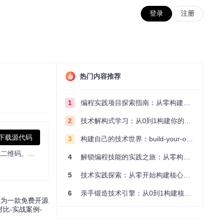
登录
注册
热门内容推荐
1
编程实践项目探索指南：从零构建技术能力体系
2
技术解构式学习：从0到1构建你的编程知识体系
下载源代码
3
构建自己的技术世界：build-your-own-x项目的实践探索指南
OCR software, free and offline. 开源、免费的离线OCR软件。支持截屏/批量导入图片，PDF文档识别，排除水印/页眉页脚，扫描/生成二维码。内置多国语言库。
4
解锁编程技能的实践之旅：从零构建你的技术世界
5
技术实践探索：从零开始构建核心系统的实践指南
6
亲手锻造技术引擎：从0到1构建核心系统的实践指南
作为一款免费开源
比-实战案例-