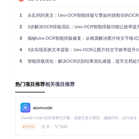
软件首先对图片进行文本区域检测，通过字符坐标聚类识别分栏
化提供基础数据。
1
从乱码到美文：Umi-OCR智能排版引擎如何拯救你的OC
2.2 语义逻辑重组
2
3步解决OCR排版混乱：Umi-OCR智能排版功能让效率提升
基于中文语法特征（如标点符号位置、词语边界），引擎对识别
中拆分。
3
揭秘Umi-OCR智能排版修复：从根源解决图片转文字格
2.3 格式保留算法
4
3步实现高效文本提取：Umi-OCR让图片转文字效率提升10倍
通过分析文本行高、字符间距等视觉特征，Umi-OCR能识别
高于字符顺序"的处理策略，确保排版还原度。
5
智能排版优化：解决OCR识别结果混乱难题，提升文档处
三、三大行业场景的适配方案
热门项目推荐
相关项目推荐
3.1 学术论文：多栏排版修复方案
适用场景
双栏/三栏PDF文献截图
期刊文章扫描件
atomcode
包含公式与图表的学术资料
配置要点
在"截图OCR"标签页右侧设置栏找到"文本后处理"
选择"多栏-按自然段换行"方案
0
540
Rust
调整"段落合并阈值"至1.2（默认值）
参数名称：paragraph_merge_threshold