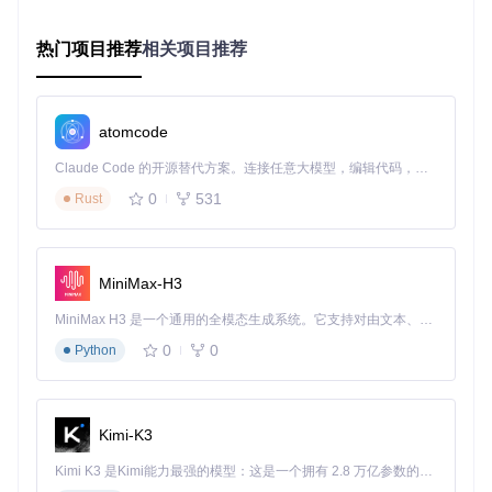
启动成功后，你将看到工具的主界面，准备开始GUI代码生成
热门项目推荐
相关项目推荐
之旅。
生成代码
准备Figma设计
：在Figma中完成界面设计，确保所有元
atomcode
素命名规范
配置访问权限
：在Figma中将文件共享权限设置为"任何人
Claude Code 的开源替代方案。连接任意大模型，编辑代码，运行命令，自动验证 — 全自动执行。用 Rust 构建，极致性能。 ｜ An open-source alternative to Claude Code. Connect any LLM, edit code, run commands, and verify changes — autonomously. Built in Rust for speed. Get Started
可查看"
0
531
Rust
获取访问令牌
：在Figma账户设置中生成个人访问令牌
输入参数并生成
：在Tkinter Designer界面中填入Figma文
件URL和访问令牌，点击"Generate"按钮
MiniMax-H3
MiniMax H3 是一个通用的全模态生成系统。它支持对由文本、图像、视频和音频组成的多模态上下文进行统一理解，并能生成分辨率高达 2K、时长可达 15 秒的带原生立体声音频的视频。得益于面向任务泛化的系统设计，H3 在预训练阶段就已具备广泛的多模态上下文理解与生成能力，能够出色地执行复杂的多模态指令。
四、实用技巧：打造专业级界面的秘诀
0
0
Python
组件状态管理
想要实现按钮的交互效果？在Figma中创建同名的基础状态和
交互状态组件，如"SubmitButton"和"SubmitButton_Hover"，
Kimi-K3
工具会自动生成状态切换代码，实现鼠标悬停等交互效果。
Kimi K3 是Kimi能力最强的模型：这是一个拥有 2.8 万亿参数的混合专家（MoE）模型，具备原生视觉理解能力，并支持 100 万 token 的上下文窗口。
文本框高级定制