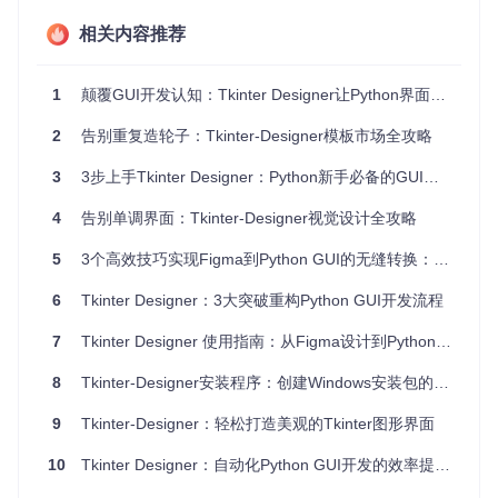
gma的可视化设计和Tkinter Designer的自动转换，也能创建
相关内容推荐
出专业水准的GUI界面。
三、实施步骤：从安装到生成的完整指南
1
颠覆GUI开发认知：Tkinter Designer让Python界面效率提升10倍的革命
环境准备
2
告别重复造轮子：Tkinter-Designer模板市场全攻略
确保你的系统已安装Python 3.8或更高版本，然后执行以下命
3
3步上手Tkinter Designer：Python新手必备的GUI开发神器
令：
4
告别单调界面：Tkinter-Designer视觉设计全攻略
git 
clone
cd
 Tkinter-Designer

5
3个高效技巧实现Figma到Python GUI的无缝转换：Tkinter Designer全攻略
6
Tkinter Designer：3大突破重构Python GUI开发流程
注意事项
：如果遇到权限问题，可尝试在命令前添加
sudo
（Li
7
Tkinter Designer 使用指南：从Figma设计到Python GUI开发
nux/Mac）或使用管理员权限运行命令提示符（Windows）。
对于Python环境管理，建议使用虚拟环境隔离项目依赖。
8
Tkinter-Designer安装程序：创建Windows安装包的完整指南
启动应用
9
Tkinter-Designer：轻松打造美观的Tkinter图形界面
完成安装后，通过以下命令启动Tkinter Designer：
10
Tkinter Designer：自动化Python GUI开发的效率提升方案