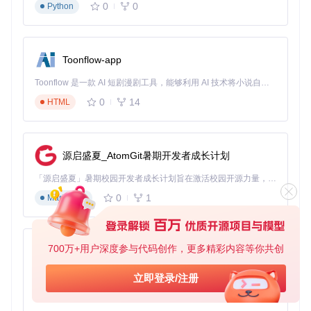
0
0
Python
通过自定义背景图片，你可以轻松实现带有圆角、阴影或渐变
效果的文本框。只需在Figma中设计文本框背景，并确保其命
Toonflow-app
名包含"TextBox"关键字，工具将自动应用背景样式。
Toonflow 是一款 AI 短剧漫剧工具，能够利用 AI 技术将小说自动转化为剧本，并结合 AI 生成的图片和视频，实现高效的短剧创作。借助 Toonflow，可以轻松完成从文字到影像的全流程，让短剧制作变得更加智能与便捷。
多页面应用架构
0
14
HTML
在Figma中使用不同的Frame代表不同页面（如"Dashboar
d"、"Settings"），Tkinter Designer会为每个Frame生成独立
的Python类，你只需添加简单的页面导航逻辑即可实现多页面
应用。
源启盛夏_AtomGit暑期开发者成长计划
五、常见问题解决指南
「源启盛夏」暑期校园开发者成长计划旨在激活校园开源力量，通过积分激励、认证扶持、资源倾斜等形式，引导高校组织和开发者完成「入驻 — 建项目 — 做贡献 — 获认证 — 得资源」的完整闭环。无论你是想带领社团入驻平台的组织者，还是希望用代码贡献证明自己的开发者，都能在这里找到属于你的成长路径。
0
1
Markdown
问题现象
可能原因
解决方案
生成过程
API连接
检查网络连接，确认Figma令牌
无响应
问题
有效
700万+用户深度参与代码创作，更多精彩内容等你共创
AionUi
组件位置
坐标系统
在Figma中使用相对定位而非绝
免费、本地、开源的 24/7 全天候 Cowork 应用，以及适用于 Gemini CLI、Claude Code、Codex、OpenCode、Qwen Code、Goose CLI、Auggie 等的 OpenClaw | 🌟 喜欢就点star吧
偏移
差异
对定位
立即登录/注册
0
6
TypeScript
中文字符
字体配置
在生成的代码中添加
font=('S
显示异常
问题
imHei', 10)
参数