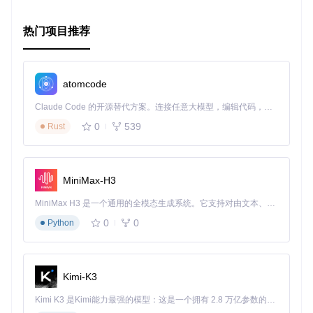
寻找一个能够提升你应用联系人管理功能的解决方案，那么
Co
ntacts
绝对值得尝试。现在就将其集成进你的项目，享受它
带来的便利吧！
热门项目推荐
dependencies {

    implementation 
'com.github.tamir7.contacts:contacts:1
atomcode
Claude Code 的开源替代方案。连接任意大模型，编辑代码，运行命令，自动验证 — 全自动执行。用 Rust 构建，极致性能。 ｜ An open-source alternative to Claude Code. Connect any LLM, edit code, run commands, and verify changes — autonomously. Built in Rust for speed. Get Started
开始探索
Contacts
，开启你的高效编程之旅！
0
539
Rust
MiniMax-H3
MiniMax H3 是一个通用的全模态生成系统。它支持对由文本、图像、视频和音频组成的多模态上下文进行统一理解，并能生成分辨率高达 2K、时长可达 15 秒的带原生立体声音频的视频。得益于面向任务泛化的系统设计，H3 在预训练阶段就已具备广泛的多模态上下文理解与生成能力，能够出色地执行复杂的多模态指令。
0
0
Python
Kimi-K3
Kimi K3 是Kimi能力最强的模型：这是一个拥有 2.8 万亿参数的混合专家（MoE）模型，具备原生视觉理解能力，并支持 100 万 token 的上下文窗口。