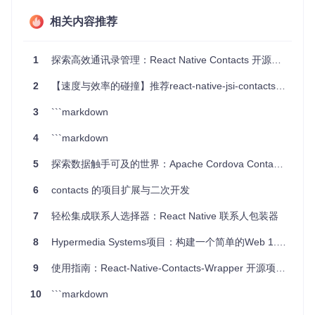
社交应用
：快速加载和显示用户的联系人列表，以便建立社
相关内容推荐
交网络。
通讯应用
：筛选并展示有电话号码的联系人，方便拨打或发
送消息。
1
探索高效通讯录管理：React Native Contacts 开源项目推荐
同步工具
：从设备上获取联系人数据，用于备份或与其他平
台同步。
2
【速度与效率的碰撞】推荐react-native-jsi-contacts：下一代React Native联系人管理解决方案
搜索功能
：实现高效的联系人搜索，支持按姓名或电话号码
前缀模糊匹配。
3
```markdown
项目特点
4
```markdown
5
探索数据触手可及的世界：Apache Cordova Contacts插件深度揭秘
简单易用
：提供了清晰的API，使得接触和理解成本极低。
强大灵活
：支持多种查询方式，包括精确匹配、范围匹配和
6
contacts 的项目扩展与二次开发
组合查询。
性能优化
：通过合理的数据加载策略，避免一次性加载大量
7
轻松集成联系人选择器：React Native 联系人包装器
数据导致的性能问题。
兼容性好
：支持Android API Level 14及以上版本，覆盖广
8
Hypermedia Systems项目：构建一个简单的Web 1.0风格联系人管理应用
泛。
许可证友好
：采用Apache 2.0许可，允许商业使用。
9
使用指南：React-Native-Contacts-Wrapper 开源项目详解
总的来说，
Contacts
库为Android开发者提供了一个强大且
10
```markdown
便捷的工具，使处理联系人数据变得简单而高效。如果你正在