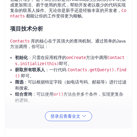
成更加简洁、易于使用的形式，帮助开发者以最少的代码实现
复杂的联系人操作。无论你是新手还是经验丰富的开发者，
Co
ntacts
都能让你的工作变得更为顺畅。
项目技术分析
Contacts
库的核心在于其强大的查询机制。通过简单的Java
方法调用，你可以：
初始化
：只需在应用程序的
onCreate
方法中调用
Contact
s.initialize(this)
即可。
获取所有联系人
：一行代码
Contacts.getQuery().find
()
即可。
筛选
：可以根据特定字段（如电话号码、邮箱等）进行过滤
和搜索。
组合查询
：可以使用
or()
方法合并多个条件，实现更复杂
的逻辑。
此外，该库还支持E164国际电话号码格式，并且已经发布到J
登录后查看全文
Center仓库，集成非常方便。
项目及技术应用场景