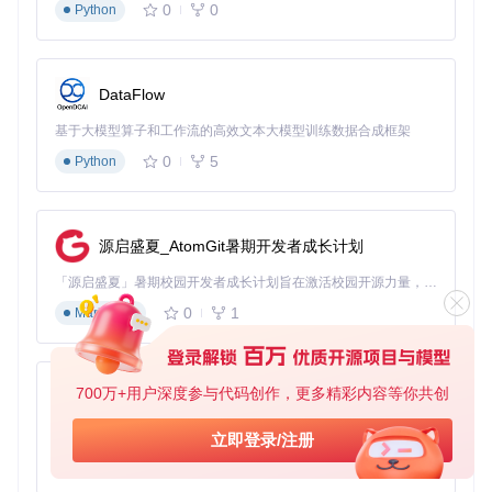
0
0
Python
DataFlow
基于大模型算子和工作流的高效文本大模型训练数据合成框架
0
5
Python
源启盛夏_AtomGit暑期开发者成长计划
「源启盛夏」暑期校园开发者成长计划旨在激活校园开源力量，通过积分激励、认证扶持、资源倾斜等形式，引导高校组织和开发者完成「入驻 — 建项目 — 做贡献 — 获认证 — 得资源」的完整闭环。无论你是想带领社团入驻平台的组织者，还是希望用代码贡献证明自己的开发者，都能在这里找到属于你的成长路径。
0
1
Markdown
700万+用户深度参与代码创作，更多精彩内容等你共创
py-xiaozhi
基于Python的Xiaozhi AI，适用于想要完整Xiaozhi体验而无需拥有专用硬件的用户。
立即登录/注册
0
1
Python