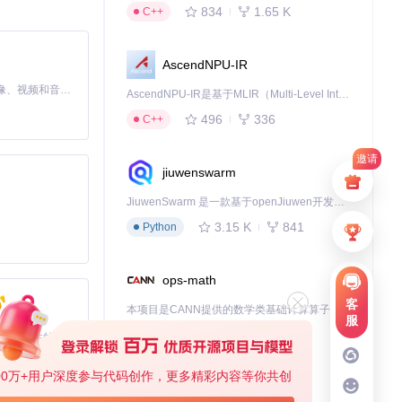
834
1.65 K
C++
AscendNPU-IR
MiniMax H3 是一个通用的全模态生成系统。它支持对由文本、图像、视频和音频组成的多模态上下文进行统一理解，并能生成分辨率高达 2K、时长可达 15 秒的带原生立体声音频的视频。得益于面向任务泛化的系统设计，H3 在预训练阶段就已具备广泛的多模态上下文理解与生成能力，能够出色地执行复杂的多模态指令。
AscendNPU-IR是基于MLIR（Multi-Level Intermediate Representation）构建的，面向昇腾亲和算子编译时使用的中间表示，提供昇腾完备表达能力，通过编译优化提升昇腾AI处理器计算效率，支持通过生态框架使能昇腾AI处理器与深度调优
解决"鱼和熊掌不
496
336
C++
邀请
jiuwenswarm
JiuwenSwarm 是一款基于openJiuwen开发的智能AI Agent，它能够将大语言模型的强大能力，通过你日常使用的各类通讯应用，直接延伸至你的指尖。
3.15 K
841
Python
ops-math
客
本项目是CANN提供的数学类基础计算算子库，实现网络在NPU上加速计算。
服
1.24 K
1.36 K
C++
基于Python的Xiaozhi AI，适用于想要完整Xiaozhi体验而无需拥有专用硬件的用户。
00万+用户深度参与代码创作，更多精彩内容等你共创
deveco-code