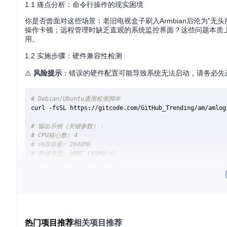
1.1 痛点分析：命令行操作的现实困境
你是否曾面对这些场景：老旧电视盒子刷入Armbian后沦为"
操作卡顿；远程管理时缺乏直观的系统监控界面？这些问题本质
用。
1.2 实施步骤：硬件兼容性检测
⚠️
风险提示
：错误的硬件配置可能导致系统无法启动，请务必先
# Debian/Ubuntu通用检测脚本
curl -fsSL https://gitcode.com/GitHub_Trending/am/amlog
# 输出示例（关键参数）：
# CPU核心数: 4
# 内存容量: 2048MB
# 存储类型: eMMC (45MB/s)
# GPU型号: Mali-G31 MP2
# 推荐桌面环境: LXQt/LXDE
检测结果解读
：当内存<2GB时建议优先选择LXQt；存储读写速度<
专家建议
热门项目推荐
相关项目推荐