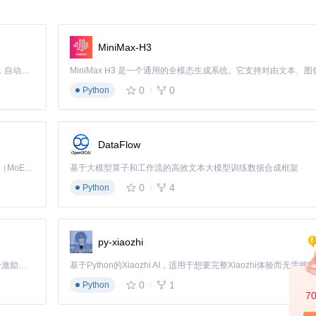
）；Amlogic S905系列芯片需特别注意GPU驱动兼容性
MiniMax-H3
Claude Code 的开源替代方案。连接任意大模型，编辑代码，运行命令，自动验证 — 全自动执行。用 Rust 构建，极致性能。 ｜ An open-source alternative to Claude Code. Connect any LLM, edit code, run commands, and verify changes — autonomously. Built in Rust for speed. Get Started
0
0
LXQt作为LXDE的Qt重写版本，既保持资源优势又提供现代UI体验，完美
Python
DataFlow
ession lightdm qterminal

Kimi K3 是Kimi能力最强的模型：这是一个拥有 2.8 万亿参数的混合专家（MoE）模型，具备原生视觉理解能力，并支持 100 万 token 的上下文窗口。
基于大模型算子和工作流的高效文本大模型训练数据合成框架
0
4
Python
ghtdm qterminal

py-xiaozhi
「源启盛夏」暑期校园开发者成长计划旨在激活校园开源力量，通过积分激励、认证扶持、资源倾斜等形式，引导高校组织和开发者完成「入驻 — 建项目 — 做贡献 — 获认证 — 得资源」的完整闭环。无论你是想带领社团入驻平台的组织者，还是希望用代码贡献证明自己的开发者，都能在这里找到属于你的成长路径。
0
1
Python
7