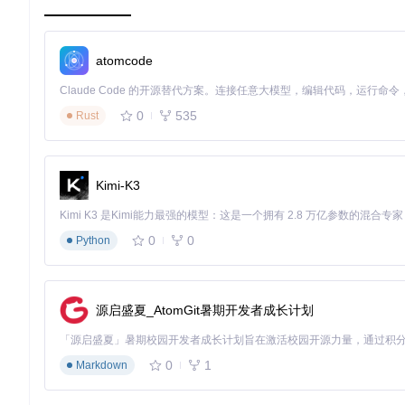
老旧设备常见瓶颈：1GB内存以下仅建议使用窗口管理器（如i3wm
二、方案象限：三种轻量级桌面环境实战部署
atomcode
2.1 LXQt：现代轻量新选择
痛点分析
0
535
传统LXDE界面老旧，而XFCE在512MB内存设备上仍显沉重。
Rust
可兼得"的困境。
实施步骤
Kimi-K3
# Debian 11/12安装命令
sudo
 apt update && 
sudo
 apt install -y lxqt-core lxqt-s
# Ubuntu 20.04/22.04安装命令
0
0
Python
sudo
 apt update && 
sudo
 apt install -y lxqt metacity li
# 启动服务
sudo
 systemctl 
enable
 lightdm && 
sudo
源启盛夏_AtomGit暑期开发者成长计划
技术参数对比卡
项目
LXQt
LXDE
XFCE
0
1
Markdown
安装大小
~420MB
~350MB
~450MB
启动内存占用
~180MB
~150MB
~220MB