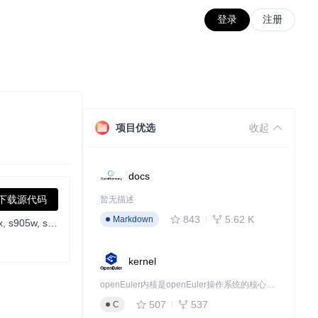
登录
注册
项目优选
收起
docs
下载源代码
暂无描述
843
5.62 K
Markdown
Supports running Armbian on Amlogic, Allwinner, and Rockchip devices. Support a311d, s922x, s905x3, s905x2, s912, s905d, s905x, s905w, s905, s905l, rk3588, rk3568, rk3399, rk3328, h6, etc.
kernel
openEuler内核是openEuler操作系统的核心，既是系统性能与稳定性的基石，也是连接处理器、设备与服务的桥梁。
507
537
C