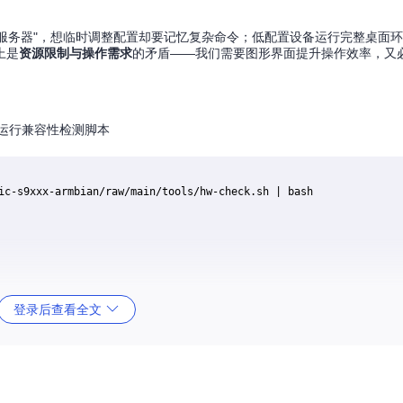
无头服务器"，想临时调整配置却要记忆复杂命令；低配置设备运行完整桌面
上是
资源限制与操作需求
的矛盾——我们需要图形界面提升操作效率，又
运行兼容性检测脚本
ic-s9xxx-armbian/raw/main/tools/hw-check.sh | bash

登录后查看全文
30MB/s时避免安装XFCE；GPU不支持硬件加速时需禁用 composito