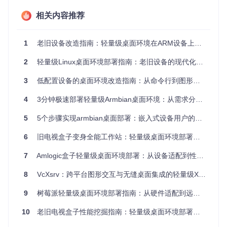
★★★★
相关内容推荐
理由：4GB内存可充分发挥XFCE的功能优势
S905L3 (CM311-1)
：LXDE ★★★★☆ / XFCE ★★★☆
1
老旧设备改造指南：轻量级桌面环境在ARM设备上的优化部署方案
☆
理由：1GB内存建议优先选择LXDE，XFCE可能出现卡顿
2
轻量级Linux桌面环境部署指南：老旧设备的现代化焕新方案
RK3588 (Rock5B)
：LXDE ★★★★☆ / XFCE ★★★★★
3
低配置设备的桌面环境改造指南：从命令行到图形化的高效转型方案
理由：高性能芯片可流畅运行任何轻量级环境
4
3分钟极速部署轻量级Armbian桌面环境：从需求分析到场景落地全指南
⚠️
警告
：低于1GB内存的设备不建议部署图形界面，可能导致
系统不稳定
5
5个步骤实现armbian桌面部署：嵌入式设备用户的轻量级GUI配置指南
3. 3步极速部署：从命令行到可视化桌面
6
旧电视盒子变身全能工作站：轻量级桌面环境部署指南
3.1 系统环境预检（5分钟）
7
Amlogic盒子轻量级桌面环境部署：从设备适配到性能优化的完整指南
# 检查系统版本兼容性
8
VcXsrv：跨平台图形交互与无缝桌面集成的轻量级X11服务器解决方案
grep VERSION_CODENAME /etc/os-release | awk -F= 
'{print $
9
树莓派轻量级桌面环境部署指南：从硬件适配到远程访问的全流程优化
# 输出应为 bullseye/bookworm/jammy 之一，否则需升级系统
10
老旧电视盒子性能挖掘指南：轻量级桌面环境部署与低功耗优化方案
为什么这么做
：不同Ubuntu/Debian版本的软件源存在差异，