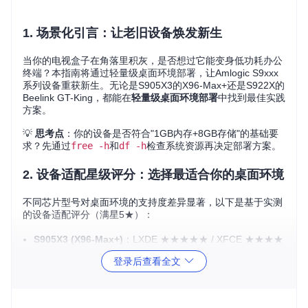
1. 场景化引言：让老旧设备焕发新生
当你的电视盒子在角落里积灰，是否想过它能变身低功耗办公
终端？本指南将通过轻量级桌面环境部署，让Amlogic S9xxx
系列设备重获新生。无论是S905X3的X96-Max+还是S922X的
Beelink GT-King，都能在
轻量级桌面环境部署
中找到最佳实践
方案。
💡
思考点
：你的设备是否符合"1GB内存+8GB存储"的基础要
求？先通过
free -h
和
df -h
检查系统资源再决定部署方案。
2. 设备适配星级评分：选择最适合你的桌面环境
不同芯片型号对桌面环境的支持度差异显著，以下是基于实测
的设备适配评分（满星5★）：
S905X3 (X96-Max+)
：LXDE ★★★★★ / XFCE ★★★★
☆
登录后查看全文
理由：2GB内存足以流畅运行LXDE，XFCE需关闭部分特
效
S922X (Beelink GT-King)
：LXDE ★★★★☆ / XFCE ★