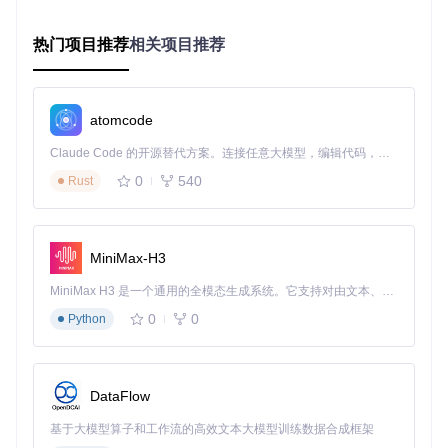
确保兼容性可避免90%的依赖问题
热门项目推荐
相关项目推荐
# 系统组件更新与基础工具安装
armbian-apt  
# 切换国内源加速下载
apt update && apt upgrade -y

apt install -y wget curl 
sudo
atomcode
📌
要点总结
：
Claude Code 的开源替代方案。连接任意大模型，编辑代码，运行命令，自动验证 — 全自动执行。用 Rust 构建，极致性能。 ｜ An open-source alternative to Claude Code. Connect any LLM, edit code, run commands, and verify changes — autonomously. Built in Rust for speed. Get Started
0
540
Rust
确认系统版本是部署第一步
国内源可将下载速度提升3-5倍
基础工具缺失会导致后续步骤失败
3.2 LXDE极速部署（轻量首选）
MiniMax-H3
# 安装核心组件（最小化安装）
apt install -y lxde-core lxterminal --no-install-recommend
MiniMax H3 是一个通用的全模态生成系统。它支持对由文本、图像、视频和音频组成的多模态上下文进行统一理解，并能生成分辨率高达 2K、时长可达 15 秒的带原生立体声音频的视频。得益于面向任务泛化的系统设计，H3 在预训练阶段就已具备广泛的多模态上下文理解与生成能力，能够出色地执行复杂的多模态指令。
0
0
Python
# 配置桌面启动服务
apt install -y lightdm lightdm-gtk-greeter

systemctl set-default graphical.target

systemctl 
enable
DataFlow
为什么这么做
：
--no-install-recommends
参数可减少200
基于大模型算子和工作流的高效文本大模型训练数据合成框架
+MB不必要依赖，显著降低资源占用