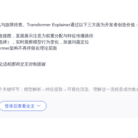
查。Transformer Explainer通过以下三方面为开发者创造价值
连接图，直观展示注意力权重分配与特征传播路径
选择），实时观察模型行为变化，加速问题定位
ormer架构不再停留在理论层面
、可视化流程图和交互控制面板
据流程包含三个关键环节：模型解析→特征提取→可视化渲染。理解这一流程是成功
登录后查看全文
型解析与推理
化所需数据
阵热力图、节点连接图等视觉元素