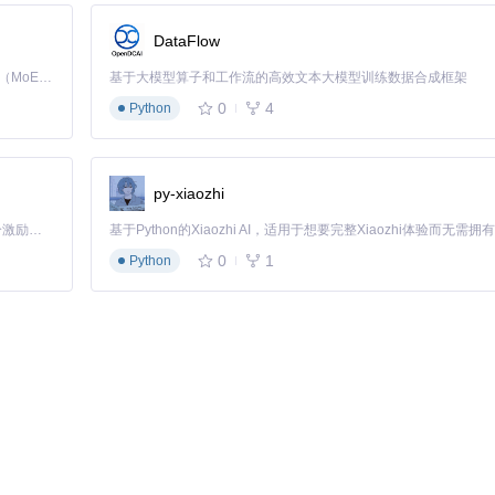
DataFlow
 
"sequence_length"
Kimi K3 是Kimi能力最强的模型：这是一个拥有 2.8 万亿参数的混合专家（MoE）模型，具备原生视觉理解能力，并支持 100 万 token 的上下文窗口。
基于大模型算子和工作流的高效文本大模型训练数据合成框架
}}

0
4
Python
del.onnx"
py-xiaozhi
「源启盛夏」暑期校园开发者成长计划旨在激活校园开源力量，通过积分激励、认证扶持、资源倾斜等形式，引导高校组织和开发者完成「入驻 — 建项目 — 做贡献 — 获认证 — 得资源」的完整闭环。无论你是想带领社团入驻平台的组织者，还是希望用代码贡献证明自己的开发者，都能在这里找到属于你的成长路径。
0
1
Python
和可视化不同架构。需要在配置系统中注册新模型类型。