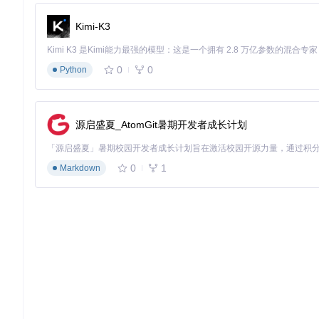
export_options = set_onnx_options(

    input_names=[
"input_ids"
],

Kimi-K3
    output_names=[
"logits"
, 
"attentions"
],

    dynamic_axes={
"input_ids"
: {
0
: 
"batch_size"
, 
1
:
)

0
0
Python
export_model_to_onnx(model, dummy_input, 
"custom_mo
验证ONNX模型完整性：
源启盛夏_AtomGit暑期开发者成长计划
注意事项
：
0
1
Markdown
确保导出时包含注意力权重等中间输出
动态轴设置需与工具要求匹配（通常需要支持可变序列长度）
建议使用ONNX 1.10+版本以获得更好兼容性
第二步：模型配置参数适配
Transformer Explainer依赖模型配置参数来正确解析
核心模块
：[src/utils/model/model.py]
实操步骤
：
在模型配置字典中添加自定义模型参数：