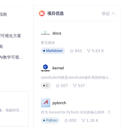
low）的模型在
项目优选
收起
术指南
docs
义模型可视化方案
暂无描述
南
843
5.63 K
Markdown
I教学可视化工具
kernel
openEuler内核是openEuler操作系统的核心，既是系统性能与稳定性的基石，也是连接处理器、设备与服务的桥梁。
507
537
C
pytorch
MiniMax H3 是一个通用的全模态生成系统。它支持对由文本、图像、视频和音频组成的多模态上下文进行统一理解，并能生成分辨率高达 2K、时长可达 15 秒的带原生立体声音频的视频。得益于面向任务泛化的系统设计，H3 在预训练阶段就已具备广泛的多模态上下文理解与生成能力，能够出色地执行复杂的多模态指令。
作为 Ascend for PyTorch 社区的核心组件，TorchNPU 是昇腾专为 PyTorch 打造的深度学习适配插件，使 PyTorch 框架能够直接调用昇腾 NPU，为开发者提供昇腾 AI 处理器的超强算力。
830
1.26 K
Python