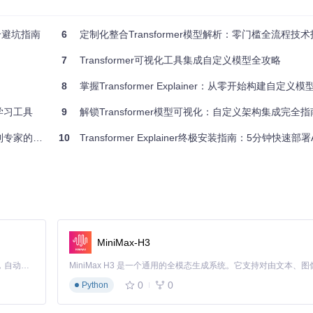
ge）是一种跨框架的模型表示格式，允许不同深度学习框架（如PyTorch、TensorF
5个避坑指南
6
定制化整合Transformer模型解析：零门槛全流程技
7
Transformer可视化工具集成自定义模型全攻略
8
掌握Transformer Explainer：从零开始构建自定
I学习工具
9
解锁Transformer模型可视化：自定义架构集成完全指
家的学习路径
10
Transformer Explainer终极安装指南：5分钟快速部署A
。这一步需确保模型结构与工具兼容。
MiniMax-H3
件
Claude Code 的开源替代方案。连接任意大模型，编辑代码，运行命令，自动验证 — 全自动执行。用 Rust 构建，极致性能。 ｜ An open-source alternative to Claude Code. Connect any LLM, edit code, run commands, and verify changes — autonomously. Built in Rust for speed. Get Started
0
0
Python