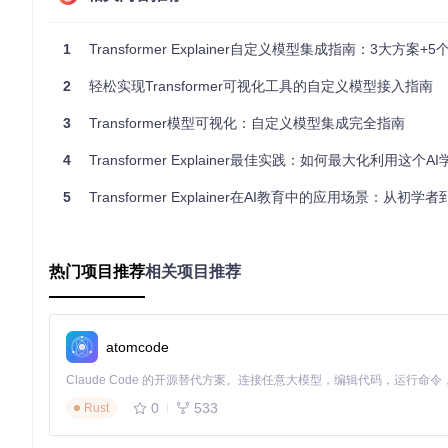
术语注解
：ONNX（Open Neural Network Exchan
统一格式下运行。
1
Transformer Explainer自定义模型集成指南：3大方案+
数据流转机制
2
轻松实现Transformer可视化工具的自定义模型接入指南
当用户输入文本时，系统经历以下处理流程：
3
Transformer模型可视化：自定义模型集成完全指南
文本经Tokenizer转换为token序列
模型加载器执行ONNX推理，生成中间特征
4
Transformer Explainer最佳实践：如何最大化利用这个A
特征数据经标准化后传递给可视化组件
前端组件根据用户交互动态更新视图
5
Transformer Explainer在AI教育中的应用场景：从初学者到专
实践指南：四步实现自定义模型集成
热门项目推荐
相关项目推荐
第一步：模型格式转换与验证
将自定义Transformer模型转换为ONNX格式是集成的基础
实操步骤
：
atomcode
使用PyTorch或TensorFlow的ONNX导出API生成基础模型文
0
533
Rust
# 伪代码：模型导出流程
model = load_your_transformer_model()

dummy_input = create_sample_input(model.config)
