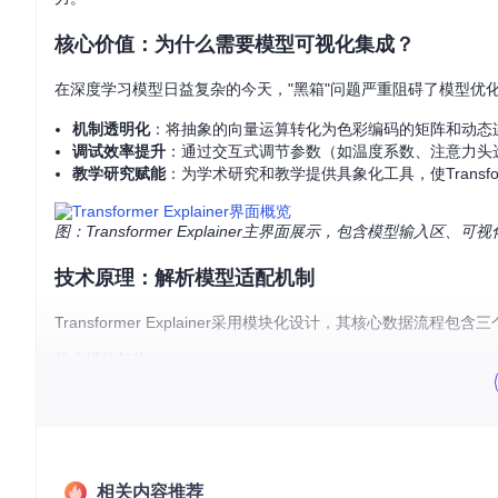
核心价值：为什么需要模型可视化集成？
在深度学习模型日益复杂的今天，"黑箱"问题严重阻碍了模型优化与故障排
机制透明化
：将抽象的向量运算转化为色彩编码的矩阵和动态
调试效率提升
：通过交互式调节参数（如温度系数、注意力头
教学研究赋能
：为学术研究和教学提供具象化工具，使Transf
图：Transformer Explainer主界面展示，包含模型输入区
技术原理：解析模型适配机制
Transformer Explainer采用模块化设计，其核心数
核心模块架构
工具的模型处理系统由以下组件构成：
模型加载器
（src/utils/model/model.py）：负责ONNX模
特征提取器
：从模型中间层抽取注意力权重、隐藏状态等可视
可视化引擎
（src/components/）：将数值数据转化为矩
相关内容推荐