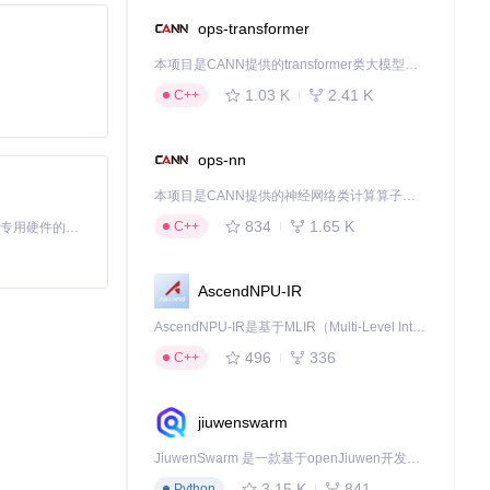
ops-transformer
本项目是CANN提供的transformer类大模型算子库，实现网络在NPU上加速计算。
1.03 K
2.41 K
C++
ops-nn
本项目是CANN提供的神经网络类计算算子库，实现网络在NPU上加速计算。
834
1.65 K
C++
基于Python的Xiaozhi AI，适用于想要完整Xiaozhi体验而无需拥有专用硬件的用户。
AscendNPU-IR
AscendNPU-IR是基于MLIR（Multi-Level Intermediate Representation）构建的，面向昇腾亲和算子编译时使用的中间表示，提供昇腾完备表达能力，通过编译优化提升昇腾AI处理器计算效率，支持通过生态框架使能昇腾AI处理器与深度调优
496
336
C++
jiuwenswarm
JiuwenSwarm 是一款基于openJiuwen开发的智能AI Agent，它能够将大语言模型的强大能力，通过你日常使用的各类通讯应用，直接延伸至你的指尖。
3.15 K
841
Python