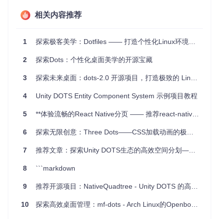
简易性
：无需深奥的编程知识，只需简单的命令行操作即可
相关内容推荐
完成个性化设计。
创意无限
：尽管限制在6个字符内，但足够发挥你的无限创
意，让简介言简意赅，意义非凡。
1
探索极客美学：Dotfiles —— 打造个性化Linux环境的秘钥
时间穿越感
：通过设定过去的时间点进行提交，为GitHub历
程增添一丝神秘色彩。
2
探索Dots：个性化桌面美学的开源宝藏
社区互动新维度
：这样的个性化展示，无疑能增加访客的好
奇与互动，构建更有趣的开发者社区氛围。
3
探索未来桌面：dots-2.0 开源项目，打造极致的 Linux 桌面体验
绿点项目虽自称为“ridiculous”，实则不然，它体现了技术的趣
4
Unity DOTS Entity Component System 示例项目教程
味性和个性化表达的重要性。在浩瀚的技术海洋中，偶尔偏离
正轨，用技术创造艺术，不失为一件乐事。大胆尝试，让这串
5
**体验流畅的React Native分页 —— 推荐react-native-dots-pagination**
绿色的小点成为你数字旅程中的独特风景线吧！
6
探索无限创意：Three Dots——CSS加载动画的极致体验
7
推荐文章：探索Unity DOTS生态的高效空间分划——Native Octree
8
```markdown
9
推荐开源项目：NativeQuadtree - Unity DOTS 的高效四叉树实现
10
探索高效桌面管理：mf-dots - Arch Linux的Openbox配置宝库