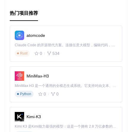
热门项目推荐
atomcode
Claude Code 的开源替代方案。连接任意大模型，编辑代码，运行命令，自动验证 — 全自动执行。用 Rust 构建，极致性能。 ｜ An open-source alternative to Claude Code. Connect any LLM, edit code, run commands, and verify changes — autonomously. Built in Rust for speed. Get Started
0
534
Rust
MiniMax-H3
MiniMax H3 是一个通用的全模态生成系统。它支持对由文本、图像、视频和音频组成的多模态上下文进行统一理解，并能生成分辨率高达 2K、时长可达 15 秒的带原生立体声音频的视频。得益于面向任务泛化的系统设计，H3 在预训练阶段就已具备广泛的多模态上下文理解与生成能力，能够出色地执行复杂的多模态指令。
0
0
Python
Kimi-K3
Kimi K3 是Kimi能力最强的模型：这是一个拥有 2.8 万亿参数的混合专家（MoE）模型，具备原生视觉理解能力，并支持 100 万 token 的上下文窗口。