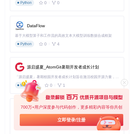
0
0
Python
DataFlow
基于大模型算子和工作流的高效文本大模型训练数据合成框架
0
4
Python
源启盛夏_AtomGit暑期开发者成长计划
「源启盛夏」暑期校园开发者成长计划旨在激活校园开源力量，通过积分激励、认证扶持、资源倾斜等形式，引导高校组织和开发者完成「入驻 — 建项目 — 做贡献 — 获认证 — 得资源」的完整闭环。无论你是想带领社团入驻平台的组织者，还是希望用代码贡献证明自己的开发者，都能在这里找到属于你的成长路径。
0
1
Markdown
700万+用户深度参与代码创作，更多精彩内容等你共创
py-xiaozhi
基于Python的Xiaozhi AI，适用于想要完整Xiaozhi体验而无需拥有专用硬件的用户。
立即登录/注册
0
1
Python