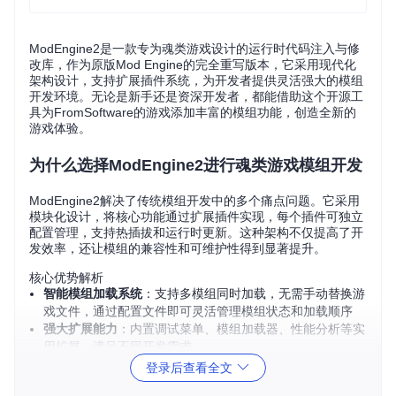
ModEngine2是一款专为魂类游戏设计的运行时代码注入与修
改库，作为原版Mod Engine的完全重写版本，它采用现代化
架构设计，支持扩展插件系统，为开发者提供灵活强大的模组
开发环境。无论是新手还是资深开发者，都能借助这个开源工
具为FromSoftware的游戏添加丰富的模组功能，创造全新的
游戏体验。
为什么选择ModEngine2进行魂类游戏模组开发
ModEngine2解决了传统模组开发中的多个痛点问题。它采用
模块化设计，将核心功能通过扩展插件实现，每个插件可独立
配置管理，支持热插拔和运行时更新。这种架构不仅提高了开
发效率，还让模组的兼容性和可维护性得到显著提升。
核心优势解析
智能模组加载系统
：支持多模组同时加载，无需手动替换游
戏文件，通过配置文件即可灵活管理模组状态和加载顺序
强大扩展能力
：内置调试菜单、模组加载器、性能分析等实
用扩展，满足不同开发需求
调试友好
：集成ScyllaHide功能，可配合WinDbg、x64dbg
登录后查看全文
等调试工具进行游戏分析