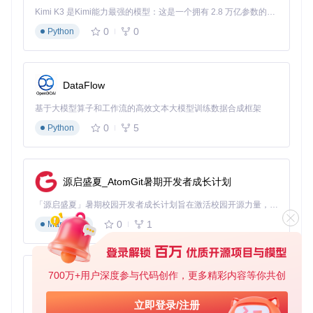
Kimi K3 是Kimi能力最强的模型：这是一个拥有 2.8 万亿参数的混合专家（MoE）模型，具备原生视觉理解能力，并支持 100 万 token 的上下文窗口。
mod_loader
：模组加载器，负责管理模组的加载与卸载
debug_menu
：调试菜单，提供游戏运行时的调试功能
0
0
Python
profiling
：性能分析工具，帮助优化模组性能
scylla
：反调试支持，集成ScyllaHide功能
启用特定扩展的配置示例：
DataFlow
基于大模型算子和工作流的高效文本大模型训练数据合成框架
[extensions]
debug_menu
 = 
true
0
5
Python
profiling
 = 
false
scylla
 = 
true
源启盛夏_AtomGit暑期开发者成长计划
开发实战：创建你的第一个魂类游戏模组
「源启盛夏」暑期校园开发者成长计划旨在激活校园开源力量，通过积分激励、认证扶持、资源倾斜等形式，引导高校组织和开发者完成「入驻 — 建项目 — 做贡献 — 获认证 — 得资源」的完整闭环。无论你是想带领社团入驻平台的组织者，还是希望用代码贡献证明自己的开发者，都能在这里找到属于你的成长路径。
自定义扩展开发流程
0
1
Markdown
在
src/modengine/ext/
目录下创建新的扩展目录
实现扩展类，继承自基础扩展接口
注册扩展到扩展管理器
配置扩展的启用参数
700万+用户深度参与代码创作，更多精彩内容等你共创
py-xiaozhi
编译并测试扩展功能
调试技巧与工具
基于Python的Xiaozhi AI，适用于想要完整Xiaozhi体验而无需拥有专用硬件的用户。
立即登录/注册
利用内置的调试菜单扩展（
src/modengine/ext/debug_