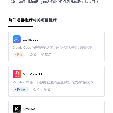
10
如何用ModEngine2打造个性化游戏体验：从入门到精通
件
frontend/
：前端界面相关代码
third-party/
：第三方依赖库，如ImGui、kiero等
热门项目推荐
相关项目推荐
模块化功能配置：释放ModEngine2全部潜力
配置文件详解
atomcode
ModEngine2使用TOML格式的配置文件，相比传统INI格式更
加结构化。配置文件位于游戏根目录，包含模组列表、扩展设
Claude Code 的开源替代方案。连接任意大模型，编辑代码，运行命令，自动验证 — 全自动执行。用 Rust 构建，极致性能。 ｜ An open-source alternative to Claude Code. Connect any LLM, edit code, run commands, and verify changes — autonomously. Built in Rust for speed. Get Started
置等核心参数。
0
537
Rust
基础配置示例：
mods
 = [

MiniMax-H3
  { enabled = 
true
, name = 
"增强灰烬"
, path = 
"mod\\ashes"
  { enabled = 
true
, name = 
"动作模组"
, path = 
"mod\\movese
MiniMax H3 是一个通用的全模态生成系统。它支持对由文本、图像、视频和音频组成的多模态上下文进行统一理解，并能生成分辨率高达 2K、时长可达 15 秒的带原生立体声音频的视频。得益于面向任务泛化的系统设计，H3 在预训练阶段就已具备广泛的多模态上下文理解与生成能力，能够出色地执行复杂的多模态指令。
  { enabled = 
false
, name = 
"敌人随机化"
, path = 
"mod\\rand
0
0
Python
扩展插件配置
扩展插件是ModEngine2的核心功能模块，位于
src/modengi
Kimi-K3
ne/ext/
目录下，主要包括：