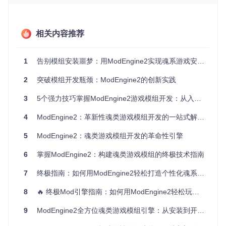
脚本支持
：支持Lua脚本实时执行，允许动态修改游戏逻
辑，加速开发迭代
从零开始：ModEngine2环境搭建与基础配置
相关内容推荐
获取与安装步骤
1
告别模组安装噩梦：用ModEngine2实现魂系游戏安全定制
从官方发布页面下载最新版本的ModEngine2
在游戏目录中创建mod文件夹，建议使用有意义的模组名
2
突破模组开发瓶颈：ModEngine2的创新实践
称便于识别
将模组文件解压到新建的文件夹中
3
5个强力技巧掌握ModEngine2游戏模组开发：从入门到精通
编辑配置文件启用所需模组
4
ModEngine2：革新性魂类游戏模组开发的一站式解决方案
如需从源码构建，可使用以下命令克隆仓库：
5
ModEngine2：魂类游戏模组开发的革命性引擎
git 
clone
6
掌握ModEngine2：构建魂类游戏模组的终极技术指南
项目结构概览
7
终极指南：如何用ModEngine2轻松打造个性化魂系游戏体验 🎮
ModEngine2的代码组织结构清晰，主要包含以下核心目录：
8
src/modengine/ext/
🔥 终极Mod引擎指南：如何用ModEngine2轻松玩转魂系游戏模组
：扩展插件核心代码目录，包含基础
扩展、调试菜单、模组加载器等模块
9
ModEngine2全方位魂类游戏模组引擎：从安装到开发的深度解析
include/modengine/
：头文件目录，包含核心功能的声明
installer/assets/
：安装程序资源，包含配置模板和示例文