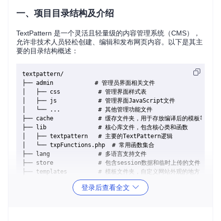
一、项目目录结构及介绍
TextPattern 是一个灵活且轻量级的内容管理系统（CMS），
允许非技术人员轻松创建、编辑和发布网页内容。以下是其主
要的目录结构概述：
textpattern/

├── admin            # 管理员界面相关文件

│   ├── css           # 管理界面样式表

│   ├── js            # 管理界面JavaScript文件

│   └── ...           # 其他管理功能文件

├── cache             # 缓存文件夹，用于存放编译后的模板等缓存数
├── lib               # 核心库文件，包含核心类和函数

│   ├── textpattern   # 主要的TextPattern逻辑

│   └── txpFunctions.php  # 常用函数集合

├── lang              # 多语言支持文件

├── store             # 包含session数据和临时上传的文件

├── templates         # 模板文件夹，自定义网站外观的地方

│   ├── default       # 默认模板示例

登录后查看全文
│   └── ...           # 其他可选模板

├── themes            # 主题样式，控制前端显示的样式表和小图标等
├── txp               # 文档和脚本，包括一些执行脚本

│   ├── index.php     # 主入口文件，应用程序启动点
