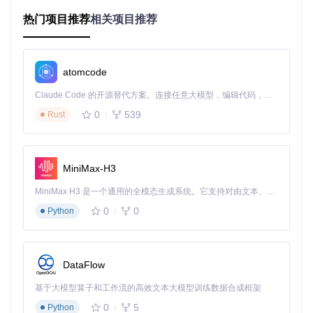
热门项目推荐
相关项目推荐
此结构设计使得开发者可以很容易地介入项目，理解各部分的
功能并进行相应的定制。
atomcode
二、项目的启动文件介绍
Claude Code 的开源替代方案。连接任意大模型，编辑代码，运行命令，自动验证 — 全自动执行。用 Rust 构建，极致性能。 ｜ An open-source alternative to Claude Code. Connect any LLM, edit code, run commands, and verify changes — autonomously. Built in Rust for speed. Get Started
项目的核心启动文件位于
txp/index.php
。这个文件是TextP
0
539
Rust
attern的入口点，它负责初始化环境，加载必要的配置、类库
以及处理请求。当访问TextPattern站点时，服务器会首先解析
这个文件。在这个文件中，你可以看到如加载配置、初始化数
据库连接、路由请求到适当的处理程序等关键操作。它是整个
MiniMax-H3
应用生命周期的起点，确保系统正常运行的关键所在。
MiniMax H3 是一个通用的全模态生成系统。它支持对由文本、图像、视频和音频组成的多模态上下文进行统一理解，并能生成分辨率高达 2K、时长可达 15 秒的带原生立体声音频的视频。得益于面向任务泛化的系统设计，H3 在预训练阶段就已具备广泛的多模态上下文理解与生成能力，能够出色地执行复杂的多模态指令。
三、项目的配置文件介绍
0
0
Python
TextPattern的主要配置信息存储在多个文件中，但最关键的是
位于根目录下的
config.php.dist
文件。在实际部署时，通
常会复制此文件为
config.php
并对其进行相应修改以适应本
DataFlow
地环境。虽然直接查看的配置文件可能标记为
.dist
（表示是
发行版配置模板），但实际应用中的配置会覆盖默认设置。它
基于大模型算子和工作流的高效文本大模型训练数据合成框架
包括数据库连接信息（如主机名、用户名、密码、数据库
名）、站点的基本信息（比如标题、URL）以及其他一些定制
0
5
Python