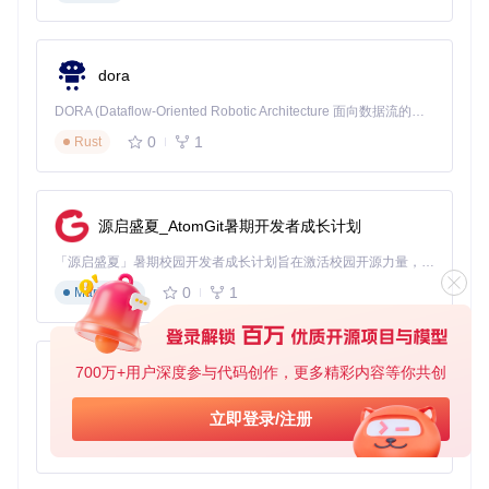
var
 table = 
new
Tabulator
(
"#example-table"
, {

data
: tableData,

columns
: [

dora
    { 
title
: 
"部门"
, 
field
: 
"department"
, 
headerFilter
: 
"i
    { 
title
: 
"姓名"
, 
field
: 
"name"
 },

DORA (Dataflow-Oriented Robotic Architecture 面向数据流的机器人架构) 是为 AI 与具身智能机器人打造的高性能开发框架，以数据流范式重构开发逻辑，原生支持分布式部署与端边云协同 —— 无需复杂适配，即可实现一体端到端具身大小脑、VLA等模型部署，无缝衔接感知、推理、控制全链路，让 AI 能力与机器人动作深度融合。 依托 Rust 内核与零拷贝通信技术，它将具身大小脑、VLA等模型推理、多模态数据融合延迟压缩至微秒级，同时兼容 ROS2 生态与国产 AI 芯片，彻底降低具身智能机器人的开发门槛，让分布式部署下的 AI 赋能创新更高效、更灵活。
    { 
title
: 
"职位"
, 
field
: 
"position"
 },

0
1
    { 
Rust
title
: 
"入职日期"
, 
field
: 
"hireDate"
, 
formatter
: 
"da
  ],

groupBy
: 
"department"
,  
// 按部门字段合并单元格
groupHeader
: 
function
(
value, count, data, group
) {

return
 value + 
" 部门 ("
 + count + 
"人)"
;

源启盛夏_AtomGit暑期开发者成长计划
  }

「源启盛夏」暑期校园开发者成长计划旨在激活校园开源力量，通过积分激励、认证扶持、资源倾斜等形式，引导高校组织和开发者完成「入驻 — 建项目 — 做贡献 — 获认证 — 得资源」的完整闭环。无论你是想带领社团入驻平台的组织者，还是希望用代码贡献证明自己的开发者，都能在这里找到属于你的成长路径。
0
1
Markdown
上述代码实现了按"department"字段合并相同值单元格的功
能，并自定义了合并组标题的显示格式。
多级合并配置
700万+用户深度参与代码创作，更多精彩内容等你共创
py-xiaozhi
对于更复杂的场景，Tabulator支持按多个字段进行层级合并：
基于Python的Xiaozhi AI，适用于想要完整Xiaozhi体验而无需拥有专用硬件的用户。
立即登录/注册
0
1
Python
groupBy
: [
"department"
, 
"position"
],  
// 先按部门合并，再按
groupHeader
: [
