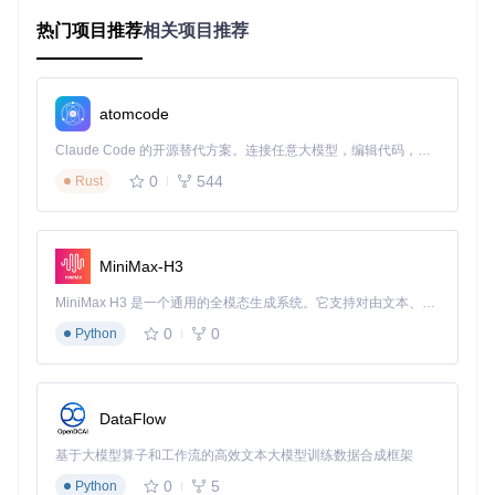
不支持跨列/多级合并
灵活的合并维度控制
热门项目推荐
相关项目推荐
核心价值解析：为什么选择Tabulator合并技术
Tabulator的单元格合并技术核心价值体现在三个方面：首先，
atomcode
通过减少重复数据展示，显著提升表格的信息密度，使决策者
能在有限空间内获取更多有效信息；其次，智能合并算法能够
Claude Code 的开源替代方案。连接任意大模型，编辑代码，运行命令，自动验证 — 全自动执行。用 Rust 构建，极致性能。 ｜ An open-source alternative to Claude Code. Connect any LLM, edit code, run commands, and verify changes — autonomously. Built in Rust for speed. Get Started
自动识别数据模式，降低人工干预成本；最后，合并后的表格
0
544
Rust
结构更符合人类认知习惯，减少视觉疲劳，提升数据理解效
率。
在教育管理系统中，一所大学的课程安排表需要同时展示课程
名称、授课教师、上课时间和教室信息。使用Tabulator合并技
MiniMax-H3
术后，相同课程的不同上课时间被自动合并显示，教师信息也
根据课程进行归类，使原本需要多页展示的课程表压缩为单页
MiniMax H3 是一个通用的全模态生成系统。它支持对由文本、图像、视频和音频组成的多模态上下文进行统一理解，并能生成分辨率高达 2K、时长可达 15 秒的带原生立体声音频的视频。得益于面向任务泛化的系统设计，H3 在预训练阶段就已具备广泛的多模态上下文理解与生成能力，能够出色地执行复杂的多模态指令。
清晰视图，大大简化了学生选课流程。
0
0
Python
实现路径：从零开始的单元格合并配置
基础合并实现
DataFlow
Tabulator的单元格合并功能通过
groupBy
配置项实现，以下是
基于大模型算子和工作流的高效文本大模型训练数据合成框架
最基础的单列合并示例：
0
5
Python