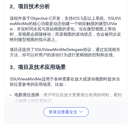
2、项目技术分析
该组件基于Objective-C开发，支持iOS 5及以上系统。SSUIVi
ewMiniMe的核心功能是动态创建一个响应触摸的微型UIVie
w，并实时同步其与原始视图的变化。当在微型视图上滑动
时，原视图会跟随移动；而原视图的滚动状态，也会被同步反
映到微型视图的指示器上。
项目还提供了SSUIViewMiniMeDelegate协议，通过实现相关
方法，你可以对用户的滚动行为进行更精细的控制和反馈。
3、项目及技术应用场景
SSUIViewMiniMe适用于各种需要在放大或滚动视图时提供当
前位置参考的应用场景。比如：
电影座位选择
：用户可以在放大查看座位布局的同时，看到
小地图上的位置标记。
地图导航
：在地图应用中，当用户放大查看某一区域时，微
登录后查看全文
缩地图可以帮助他们保持对全局的了解。
长列表浏览
：在浏览长列表或表格时，微缩视图让滚动定位
更加直观。