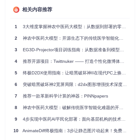
4、项目特点
相关内容推荐
实时响应
：微型视图上的触摸操作会即时反馈到原视图上，
反之亦然。
1
3大维度掌握神农中医药大模型：从数据到部署的零门槛落地指南
智能追踪
：指示器会自动跟踪原视图的滚动位置。
自适应变化
：原视图的任何更新都会立即在微型视图上呈
2
神农中医药大模型：开源生态下的传统医学智能化实践
现。
简单集成
：无论你是使用CocoaPods还是手动添加，SSUIV
3
EG3D-Projector项目训练指南：从数据准备到模型调优全解析
iewMiniMe的集成都非常简单。
4
推荐开源项目：Twittnuker —— 打造个性化微博体验的利器
可扩展性
：提供了SSUIViewMiniMeDelegate协议，可以根
据需求定制自己的交互逻辑。
5
终极D2DX使用指南：让暗黑破坏神II在现代PC上焕发新生 🎮
小结
6
突破暗黑破坏神2宽屏局限：d2dx图形增强技术深度解析
如果你正在寻找一种优雅的方式，来提升你的iOS应用在视图
7
推荐一款革新科学计算的神器：PINNpapers
缩放和滚动时的用户体验，那么SSUIViewMiniMe无疑是一个
值得尝试的优秀解决方案。它的强大功能和简洁设计，将会为
8
神农中医药大模型：破解传统医学智能化难题的开源方案
你的应用带来更多的可能性。立即加入到这个开源项目中，体
验更多乐趣吧！
9
4步实现中医药AI平民化部署：面向基层机构的技术方案
项目源码地址
10
AnimateDiff终极指南：3步让静态图片动起来！免费AI动画神器