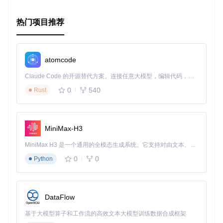
热门项目推荐
atomcode
Claude Code 的开源替代方案。连接任意大模型，编辑代码，运行命令，自动验证 — 全自动执行。用 Rust 构建，极致性能。 ｜ An open-source alternative to Claude Code. Connect any LLM, edit code, run commands, and verify changes — autonomously. Built in Rust for speed. Get Started
0
540
Rust
MiniMax-H3
MiniMax H3 是一个通用的全模态生成系统。它支持对由文本、图像、视频和音频组成的多模态上下文进行统一理解，并能生成分辨率高达 2K、时长可达 15 秒的带原生立体声音频的视频。得益于面向任务泛化的系统设计，H3 在预训练阶段就已具备广泛的多模态上下文理解与生成能力，能够出色地执行复杂的多模态指令。
0
0
Python
DataFlow
基于大模型算子和工作流的高效文本大模型训练数据合成框架