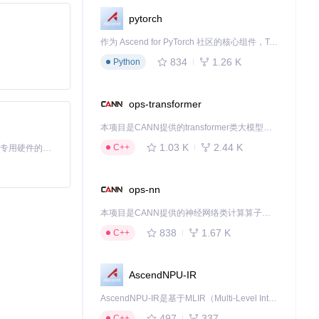
pytorch
作为 Ascend for PyTorch 社区的核心组件，TorchNPU 是昇腾专为 PyTorch 打造的深度学习适配插件，使 PyTorch 框架能够直接调用昇腾 NPU，为开发者提供昇腾 AI 处理器的超强算力。
连通性
834
1.26 K
Python
ops-transformer
本项目是CANN提供的transformer类大模型算子库，实现网络在NPU上加速计算。
1.03 K
2.44 K
C++
基于Python的Xiaozhi AI，适用于想要完整Xiaozhi体验而无需拥有专用硬件的用户。
音频的获取
。下
ops-nn
本项目是CANN提供的神经网络类计算算子库，实现网络在NPU上加速计算。
Fmpeg进行格
838
1.67 K
C++
AscendNPU-IR
AscendNPU-IR是基于MLIR（Multi-Level Intermediate Representation）构建的，面向昇腾亲和算子编译时使用的中间表示，提供昇腾完备表达能力，通过编译优化提升昇腾AI处理器计算效率，支持通过生态框架使能昇腾AI处理器与深度调优
印的视频，可同时
497
337
C++