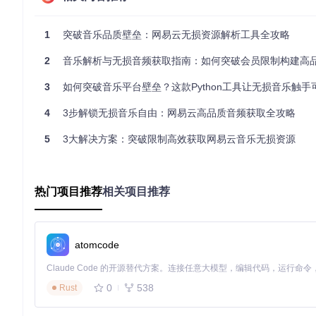
准备工作（操作难度：★☆☆☆☆）
1
突破音乐品质壁垒：网易云无损资源解析工具全攻略
首先需要克隆项目仓库并完成基础配置：
2
音乐解析与无损音频获取指南：如何突破会员限制构建高
git 
clone
3
如何突破音乐平台壁垒？这款Python工具让无损音乐触手
4
3步解锁无损音乐自由：网易云高品质音频获取全攻略
然后进入项目目录，根据操作系统执行对应编译命令。⚠️注意：Lin
5
3大解决方案：突破限制高效获取网易云音乐无损资源
核心流程（操作难度：★★☆☆☆）
证书配置
首先打开系统设置界面，将工具生成的CA证书导入「受信任
热门项目推荐
相关项目推荐
发"网络通行证"。
参数设置
然后进入工具配置页面，设置代理地址为
127.0.0.1:8899
，
atomcode
默认抓取无损资源。
0
538
Rust
资源捕获
接着在浏览器中播放目标音频，工具会自动识别并显示资源列