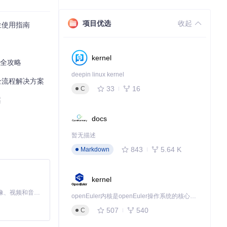
项目优选
收起
方位使用指南
kernel
换全攻略
deepin linux kernel
的全流程解决方案
常。
33
16
C
案
docs
，如同给工具颁
暂无描述
843
5.64 K
Markdown
高画质"，确保
kernel
MiniMax H3 是一个通用的全模态生成系统。它支持对由文本、图像、视频和音频组成的多模态上下文进行统一理解，并能生成分辨率高达 2K、时长可达 15 秒的带原生立体声音频的视频。得益于面向任务泛化的系统设计，H3 在预训练阶段就已具备广泛的多模态上下文理解与生成能力，能够出色地执行复杂的多模态指令。
openEuler内核是openEuler操作系统的核心，既是系统性能与稳定性的基石，也是连接处理器、设备与服务的桥梁。
507
540
C