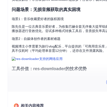
问题场景：无损音频获取的真实困境
场景1：音乐收藏爱好者的版权困境
陈先生是一位古典音乐爱好者，为收集巴赫全套无伴奏大提琴组曲
播放器进行音效优化。尝试多种格式转换工具后，音质损失率高达
场景2：自媒体创作者的素材难题
视频博主小李需要为旅行vlog配乐，平台提供的「可商用音乐
具不仅耗时（平均处理单首需12分钟），还存在文件泄露风险。
工具价值：res-downloader的技术优势
res-downloader作为一款专业的网络资源嗅探工具，通过
多平台兼容
：支持抖音、快手、QQ音乐等20+主流平台的无
加密处理
：内置AES-256解密模块，处理加密文件成功率达98.
批量操作
：支持专辑级资源批量下载，效率较单首下载提升40
相关内容推荐
实施路径：从安装到获取的完整流程