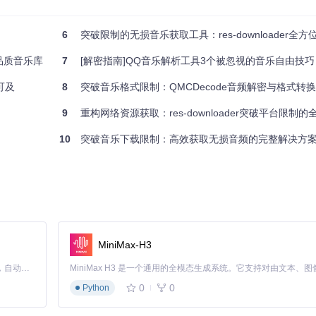
6
突破限制的无损音乐获取工具：res-downloader全
品质音乐库
7
[解密指南]QQ音乐解析工具3个被忽视的音乐自由技巧
可及
8
突破音乐格式限制：QMCDecode音频解密与格式转
9
重构网络资源获取：res-downloader突破平台限制
ux系统需提前安装libpcap-dev依赖包，否则可能导致流量监控功能异
10
突破音乐下载限制：高效获取无损音频的完整解决方
的根证书颁发机构」。这一步是确保能正确解析HTTPS加密流量的关键
保存路径建议选择剩余空间大于
10GB
的磁盘分区。在"清晰度"选项中选择"
MiniMax-H3
Claude Code 的开源替代方案。连接任意大模型，编辑代码，运行命令，自动验证 — 全自动执行。用 Rust 构建，极致性能。 ｜ An open-source alternative to Claude Code. Connect any LLM, edit code, run commands, and verify changes — autonomously. Built in Rust for speed. Get Started
0
0
Python
表。此时可通过"类型"筛选仅显示音频文件，平均响应时间约
2.3秒
。