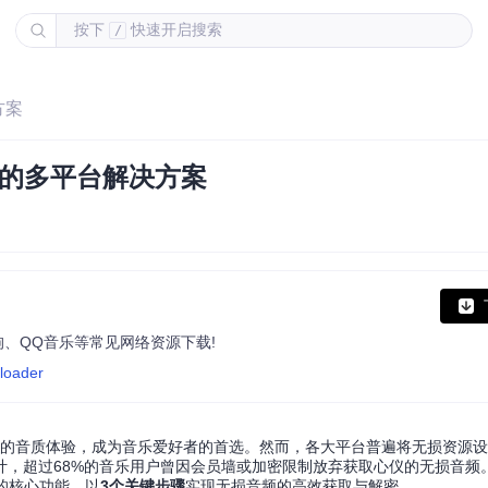
按下
快速开启搜索
/
方案
频的多平台解决方案
狗、QQ音乐等常见网络资源下载!
nloader
原声的音质体验，成为音乐爱好者的首选。然而，各大平台普遍将无损资源
计，超过68%的音乐用户曾因会员墙或加密限制放弃获取心仪的无损音频
具的核心功能，以
3个关键步骤
实现无损音频的高效获取与解密。