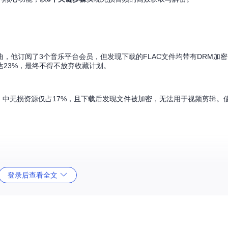
，他订阅了3个音乐平台会员，但发现下载的FLAC文件均带有DRM加
23%，最终不得不放弃收藏计划。
库」中无损资源仅占17%，且下载后发现文件被加密，无法用于视频剪辑。
深度流量分析技术，可实时监控并捕获音频流数据。其核心优势在于：
登录后查看全文
损资源提取
7%
0%