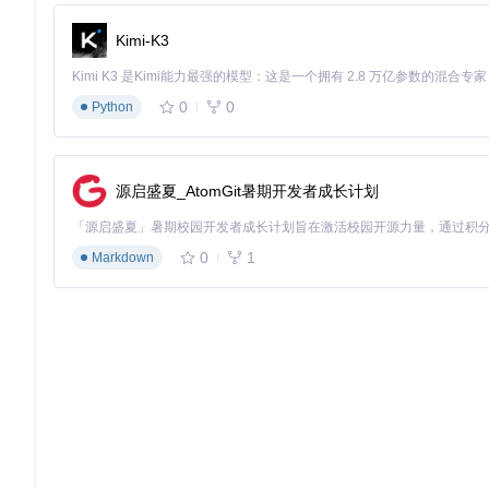
异常处理（操作难度：★★★☆☆）
Kimi-K3
症状
：资源列表无显示
解决方案
：检查系统代理是否已设置为127.0.0.1:8899，可通
0
0
症状
Python
：下载文件无法播放
解决方案
：在资源列表右键选择"视频解密"功能（对音频同样
场景化解决方案：垂直领域的深度应用
源启盛夏_AtomGit暑期开发者成长计划
场景1：QQ音乐专辑批量下载
在QQ音乐网页版打开目标专辑页面，点击"播放全部"。工具将自
0
1
Markdown
载的文件默认按"歌手-专辑-歌曲名"分级存储，便于音乐库管理。
场景2：加密音频解密处理
当下载的文件显示为".qmcflac"等加密格式时，首先确认文件
式转换，
转换成功率97.6%
，且音质损失低于0.3%。
场景3：抖音背景音乐提取
打开抖音网页版播放目标视频，工具将识别并分离视频中的音频流