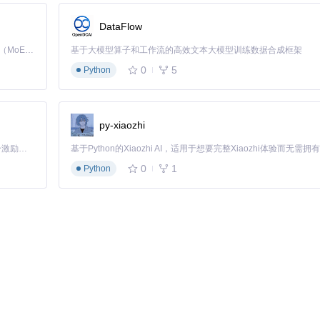
DataFlow
过
curl -x http://127.0.0.1:8899 http://example.com
验证代理
Kimi K3 是Kimi能力最强的模型：这是一个拥有 2.8 万亿参数的混合专家（MoE）模型，具备原生视觉理解能力，并支持 100 万 token 的上下文窗口。
基于大模型算子和工作流的高效文本大模型训练数据合成框架
0
5
Python
有效），解密过程平均耗时
15秒/首
py-xiaozhi
「源启盛夏」暑期校园开发者成长计划旨在激活校园开源力量，通过积分激励、认证扶持、资源倾斜等形式，引导高校组织和开发者完成「入驻 — 建项目 — 做贡献 — 获认证 — 得资源」的完整闭环。无论你是想带领社团入驻平台的组织者，还是希望用代码贡献证明自己的开发者，都能在这里找到属于你的成长路径。
动捕获所有歌曲资源，勾选后点击"批量下载"，
3分钟内可完成15首无损
0
1
Python
已保存到本地，然后在工具资源列表中右键选择"视频解密"。工具会自动调用F
。在"类型"筛选中选择"音频"，可直接下载纯音频文件。对于需要去水