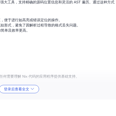
设计的强大工具，支持精确的源码位置信息和灵活的 AST 遍历。通过这种方式，rnix
对应，便于进行如高亮或错误定位的操作。
到原始形式，避免了因解析过程导致的格式丢失问题。
更加简单且效率更高。
以为任何需要理解 Nix 代码的应用程序提供基础支持。
登录后查看全文
化的 Nix 解析和处理解决方案。
 的集成测试，保证了解析的稳定性和正确性。
ser 拥有活跃的开发团队，并接受社区贡献。
快速入门。