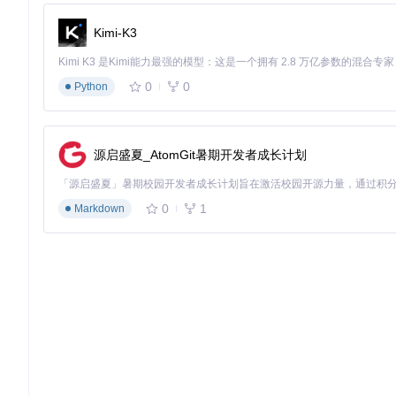
Kimi-K3
0
0
Python
源启盛夏_AtomGit暑期开发者成长计划
0
1
Markdown