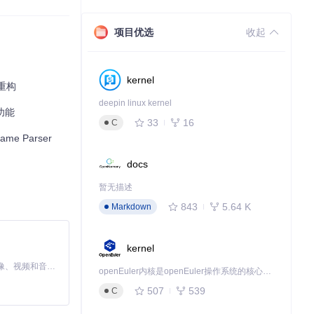
项目优选
收起
新手还是经验丰富的
kernel
重构
deepin linux kernel
功能
33
16
C
e Parser
docs
暂无描述
843
5.64 K
Markdown
kernel
MiniMax H3 是一个通用的全模态生成系统。它支持对由文本、图像、视频和音频组成的多模态上下文进行统一理解，并能生成分辨率高达 2K、时长可达 15 秒的带原生立体声音频的视频。得益于面向任务泛化的系统设计，H3 在预训练阶段就已具备广泛的多模态上下文理解与生成能力，能够出色地执行复杂的多模态指令。
openEuler内核是openEuler操作系统的核心，既是系统性能与稳定性的基石，也是连接处理器、设备与服务的桥梁。
507
539
C