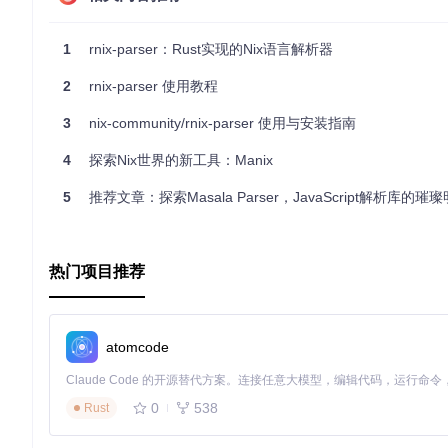
结语
1
rnix-parser：Rust实现的Nix语言解析器
rnix-parser 是 Nix 社区的一颗璀璨明星，它将 Nix 
2
rnix-parser 使用教程
老手，都值得尝试一下 rnix-parser，体验它带来的高效与
3
nix-community/rnix-parser 使用与安装指南
4
探索Nix世界的新工具：Manix
5
推荐文章：探索Masala Parser，JavaScript解析库的璀
热门项目推荐
atomcode
0
538
Rust