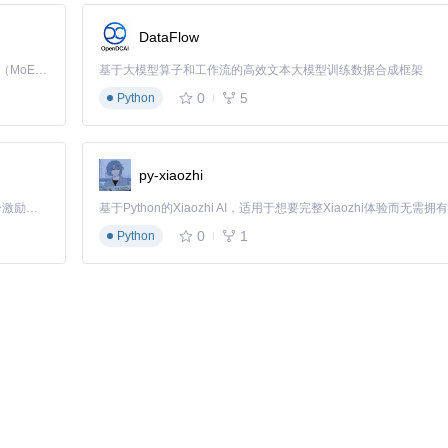
DataFlow
Kimi K3 是Kimi能力最强的模型：这是一个拥有 2.8 万亿参数的混合专家（MoE）模型，具备原生视觉理解能力，并支持 100 万 token 的上下文窗口。
基于大模型算子和工作流的高效文本大模型训练数据合成框架
0
5
Python
py-xiaozhi
「源启盛夏」暑期校园开发者成长计划旨在激活校园开源力量，通过积分激励、认证扶持、资源倾斜等形式，引导高校组织和开发者完成「入驻 — 建项目 — 做贡献 — 获认证 — 得资源」的完整闭环。无论你是想带领社团入驻平台的组织者，还是希望用代码贡献证明自己的开发者，都能在这里找到属于你的成长路径。
0
1
Python