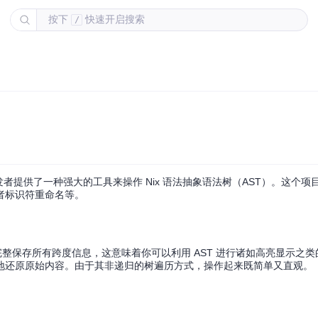
按下
快速开启搜索
/
析器，它为开发者提供了一种强大的工具来操作 Nix 语法抽象语法树（AST）。这个
或者标识符重命名等。
了在解析过程中完整保存所有跨度信息，这意味着你可以利用 AST 进行诸如高亮显示
准确地还原原始内容。由于其非递归的树遍历方式，操作起来既简单又直观。