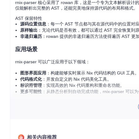
rnix-parser 核心采用了 rowan 库，这是一个专为文本解析
仅能解析出完整的 AST，还能完美地保持源代码的布局和格式。
AST 保留特性
源码位置信息
：每一个 AST 节点都与其在源代码中的位置
原样输出
：无论代码是否有效，都可以通过 AST 完全恢复
非递归遍历
：rowan 提供的非递归遍历方法使得遍历 AST 
应用场景
rnix-parser 可以广泛应用于以下领域：
图形界面应用
：构建能够实时展示 Nix 代码结构的 GUI 工具。
代码格式化
：开发自定义的 Nix 代码美化工具。
标识符管理
：实现高效的 Nix 代码重构和重命名功能。
更多可能性
：从静态分析到自动完成功能，rnix-parser 可
项目亮点
灵活性
：rnix-parser 具有高度灵活性，可用于创建各种定制
成熟度
：经过严格测试，包括与其他项目如 nixpkgs-fmt
社区支持
：作为 nix-community 开发的项目，rnix-par
易于上手
：清晰的文档示例和简单的 API 设计，让新手也能
相关内容推荐