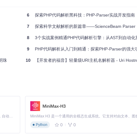
6
探索PHP代码解析黑科技：PHP-Parser实战开发指南
解析提升到了新的水平，为开发者提供了强大而灵活的工具。不论你是 Nix 语言的
7
探索科学文献解析的新篇章——ScienceBeam Parser
便捷。立即加入，一起探索这个开源项目的无限可能吧！
8
3个实战案例精通PHP代码解析引擎：从AST到自动化
9
PHP代码解析从入门到精通：探索PHP-Parser的强大
璨明珠
10
【开发者的福音】轻量级URI主机名解析器 - Uri Hostnam
MiniMax-H3
Claude Code 的开源替代方案。连接任意大模型，编辑代码，运行命令，自动验证 — 全自动执行。用 Rust 构建，极致性能。 ｜ An open-source alternative to Claude Code. Connect any LLM, edit code, run commands, and verify changes — autonomously. Built in Rust for speed. Get Started
0
0
Python