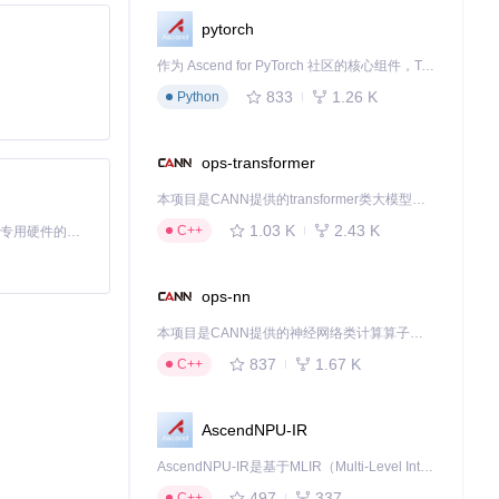
pytorch
作为 Ascend for PyTorch 社区的核心组件，TorchNPU 是昇腾专为 PyTorch 打造的深度学习适配插件，使 PyTorch 框架能够直接调用昇腾 NPU，为开发者提供昇腾 AI 处理器的超强算力。
833
1.26 K
Python
ops-transformer
本项目是CANN提供的transformer类大模型算子库，实现网络在NPU上加速计算。
1.03 K
2.43 K
C++
基于Python的Xiaozhi AI，适用于想要完整Xiaozhi体验而无需拥有专用硬件的用户。
ops-nn
本项目是CANN提供的神经网络类计算算子库，实现网络在NPU上加速计算。
837
1.67 K
C++
AscendNPU-IR
AscendNPU-IR是基于MLIR（Multi-Level Intermediate Representation）构建的，面向昇腾亲和算子编译时使用的中间表示，提供昇腾完备表达能力，通过编译优化提升昇腾AI处理器计算效率，支持通过生态框架使能昇腾AI处理器与深度调优
497
337
C++