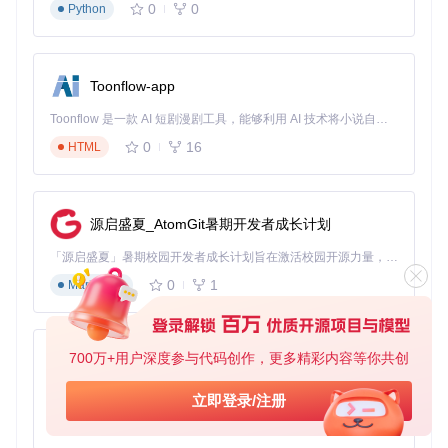
0
0
Python
Toonflow-app
Toonflow 是一款 AI 短剧漫剧工具，能够利用 AI 技术将小说自动转化为剧本，并结合 AI 生成的图片和视频，实现高效的短剧创作。借助 Toonflow，可以轻松完成从文字到影像的全流程，让短剧制作变得更加智能与便捷。
0
16
HTML
源启盛夏_AtomGit暑期开发者成长计划
「源启盛夏」暑期校园开发者成长计划旨在激活校园开源力量，通过积分激励、认证扶持、资源倾斜等形式，引导高校组织和开发者完成「入驻 — 建项目 — 做贡献 — 获认证 — 得资源」的完整闭环。无论你是想带领社团入驻平台的组织者，还是希望用代码贡献证明自己的开发者，都能在这里找到属于你的成长路径。
0
1
Markdown
700万+用户深度参与代码创作，更多精彩内容等你共创
AionUi
免费、本地、开源的 24/7 全天候 Cowork 应用，以及适用于 Gemini CLI、Claude Code、Codex、OpenCode、Qwen Code、Goose CLI、Auggie 等的 OpenClaw | 🌟 喜欢就点star吧
立即登录/注册
0
6
TypeScript