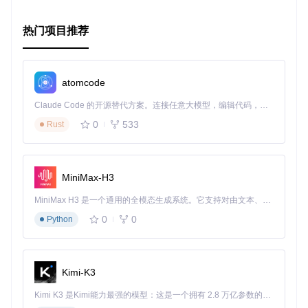
热门项目推荐
atomcode
Claude Code 的开源替代方案。连接任意大模型，编辑代码，运行命令，自动验证 — 全自动执行。用 Rust 构建，极致性能。 ｜ An open-source alternative to Claude Code. Connect any LLM, edit code, run commands, and verify changes — autonomously. Built in Rust for speed. Get Started
0
533
Rust
MiniMax-H3
MiniMax H3 是一个通用的全模态生成系统。它支持对由文本、图像、视频和音频组成的多模态上下文进行统一理解，并能生成分辨率高达 2K、时长可达 15 秒的带原生立体声音频的视频。得益于面向任务泛化的系统设计，H3 在预训练阶段就已具备广泛的多模态上下文理解与生成能力，能够出色地执行复杂的多模态指令。
0
0
Python
Kimi-K3
Kimi K3 是Kimi能力最强的模型：这是一个拥有 2.8 万亿参数的混合专家（MoE）模型，具备原生视觉理解能力，并支持 100 万 token 的上下文窗口。