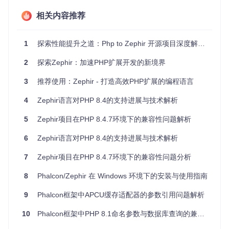
项目亮点
相关内容推荐
无缝融合PHP生态
- 它的设计让人仿佛直接在PHP中写
C，减少了学习成本。
1
探索性能提升之道：Php to Zephir 开源项目深度解析与推荐
性能提升
- 直接编译为C扩展，大幅度超越传统的PHP解
释执行速度。
2
探索Zephir：加速PHP扩展开发的新境界
跨平台兼容
- 支持多种操作系统，保证了部署的灵活性。
版本兼容性广
- 对多个PHP版本的支持，确保了项目的长
3
推荐使用：Zephir - 打造高效PHP扩展的编程语言
期可维护性。
易于集成与管理
- 提供PECL安装方式，简化部署流程，甚
4
Zephir语言对PHP 8.4的支持进展与技术解析
至对Windows用户也异常友好。
5
Zephir项目在PHP 8.4.7环境下的兼容性问题解析
Zephir Parser不仅是技术的集大成者，更是PHP开发者迈向高
性能编程的桥梁。无论是专业的框架开发者，还是追求应用最
6
Zephir语言对PHP 8.4的支持进展与技术解析
佳性能的工程师，Zephir Parser都是不容错过的选择。加入这
个日益壮大的社区，探索高性能PHP应用的新边界，你的下一
7
Zephir项目在PHP 8.4.7环境下的兼容性问题分析
个突破性项目或许就从这里开始。让我们一起，用技术点亮未
来。
8
Phalcon/Zephir 在 Windows 环境下的安装与使用指南
9
Phalcon框架中APCU缓存适配器的参数引用问题解析
10
Phalcon框架中PHP 8.1命名参数与数据库查询的兼容性问题解析