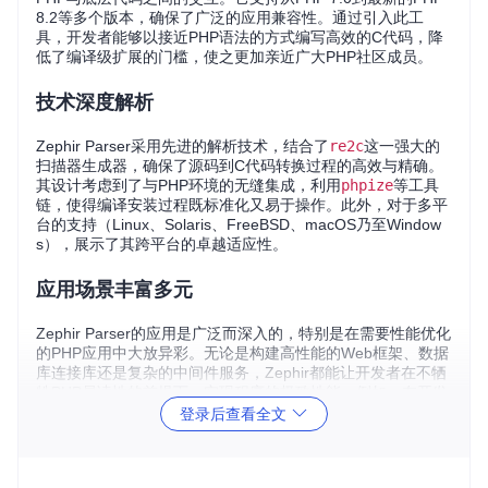
8.2等多个版本，确保了广泛的应用兼容性。通过引入此工
具，开发者能够以接近PHP语法的方式编写高效的C代码，降
低了编译级扩展的门槛，使之更加亲近广大PHP社区成员。
技术深度解析
Zephir Parser采用先进的解析技术，结合了
re2c
这一强大的
扫描器生成器，确保了源码到C代码转换过程的高效与精确。
其设计考虑到了与PHP环境的无缝集成，利用
phpize
等工具
链，使得编译安装过程既标准化又易于操作。此外，对于多平
台的支持（Linux、Solaris、FreeBSD、macOS乃至Window
s），展示了其跨平台的卓越适应性。
应用场景丰富多元
Zephir Parser的应用是广泛而深入的，特别是在需要性能优化
的PHP应用中大放异彩。无论是构建高性能的Web框架、数据
库连接库还是复杂的中间件服务，Zephir都能让开发者在不牺
牲PHP易读性的前提下，实现程序的极致性能。例如，在开发
高负载的API服务器或需要执行密集型计算的服务时，通过Ze
登录后查看全文
phir将核心算法编译为C扩展，可以显著提升响应速度和资源
效率。