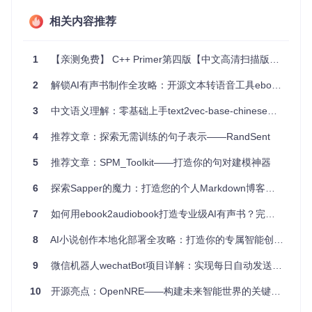
iclr2016
的通用句向量模型适用于多种场景：
相关内容推荐
自动问答
：通过理解问题和答案的句向量，可以判断两者是
否匹配，提高问答系统的准确性。
1
【亲测免费】 C++ Primer第四版【中文高清扫描版】.pdf
机器翻译
：模型可以帮助计算源语言和目标语言句子的相似
2
解锁AI有声书制作全攻略：开源文本转语音工具ebook2audiobook深度评测
度，从而提升翻译质量。
3
中文语义理解：零基础上手text2vec-base-chinese文本向量化模型
信息检索
：利用句向量表示，可以高效地查找和检索相关文
档或信息。
4
推荐文章：探索无需训练的句子表示——RandSent
社交媒体监控
：在情感分析中，模型可快速识别出用户的情
5
推荐文章：SPM_Toolkit——打造你的句对建模神器
绪，帮助企业了解产品反馈或市场趋势。
6
探索Sapper的魔力：打造您的个人Markdown博客——sapper-blog-template深入解析
4、项目特点
7
如何用ebook2audiobook打造专业级AI有声书？完整指南
灵活性
：支持在不同数据集上训练，包括SICK、PPDB等，
适应多样化的任务需求。
8
AI小说创作本地化部署全攻略：打造你的专属智能创作平台
易用性
：提供示例脚本和详细说明，使得模型训练和使用过
9
微信机器人wechatBot项目详解：实现每日自动发送暖心消息
程简单明了。
10
开源亮点：OpenNRE——构建未来智能世界的关键桥梁
科研价值
：基于知名学术论文的实现，为NLP研究者提供了