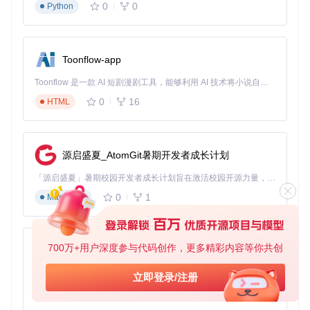
0
0
Python
Toonflow-app
Toonflow 是一款 AI 短剧漫剧工具，能够利用 AI 技术将小说自动转化为剧本，并结合 AI 生成的图片和视频，实现高效的短剧创作。借助 Toonflow，可以轻松完成从文字到影像的全流程，让短剧制作变得更加智能与便捷。
0
16
HTML
源启盛夏_AtomGit暑期开发者成长计划
「源启盛夏」暑期校园开发者成长计划旨在激活校园开源力量，通过积分激励、认证扶持、资源倾斜等形式，引导高校组织和开发者完成「入驻 — 建项目 — 做贡献 — 获认证 — 得资源」的完整闭环。无论你是想带领社团入驻平台的组织者，还是希望用代码贡献证明自己的开发者，都能在这里找到属于你的成长路径。
0
1
Markdown
700万+用户深度参与代码创作，更多精彩内容等你共创
AionUi
免费、本地、开源的 24/7 全天候 Cowork 应用，以及适用于 Gemini CLI、Claude Code、Codex、OpenCode、Qwen Code、Goose CLI、Auggie 等的 OpenClaw | 🌟 喜欢就点star吧
立即登录/注册
0
6
TypeScript