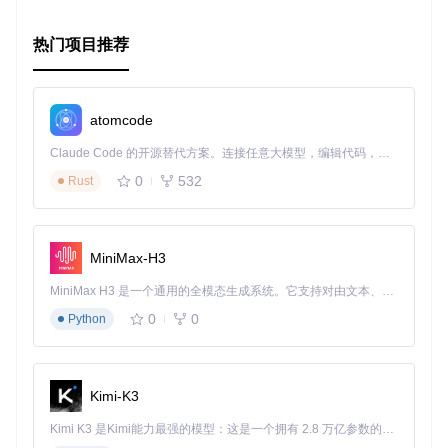
可靠的实验基础。
社区支持
：作为开源项目，它鼓励社区参与，不断更新和完
热门项目推荐
善。
总的来说，
iclr2016
项目为构建强大的句向量模型提供了一
套强大的工具，无论你是研究者还是开发者，都能从中受益。
atomcode
立即尝试，发掘更多可能！
Claude Code 的开源替代方案。连接任意大模型，编辑代码，运行命令，自动验证 — 全自动执行。用 Rust 构建，极致性能。 ｜ An open-source alternative to Claude Code. Connect any LLM, edit code, run commands, and verify changes — autonomously. Built in Rust for speed. Get Started
0
532
Rust
MiniMax-H3
MiniMax H3 是一个通用的全模态生成系统。它支持对由文本、图像、视频和音频组成的多模态上下文进行统一理解，并能生成分辨率高达 2K、时长可达 15 秒的带原生立体声音频的视频。得益于面向任务泛化的系统设计，H3 在预训练阶段就已具备广泛的多模态上下文理解与生成能力，能够出色地执行复杂的多模态指令。
0
0
Python
Kimi-K3
Kimi K3 是Kimi能力最强的模型：这是一个拥有 2.8 万亿参数的混合专家（MoE）模型，具备原生视觉理解能力，并支持 100 万 token 的上下文窗口。