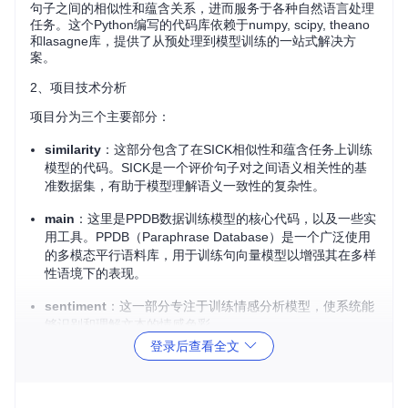
句子之间的相似性和蕴含关系，进而服务于各种自然语言处理
任务。这个Python编写的代码库依赖于numpy, scipy, theano
和lasagne库，提供了从预处理到模型训练的一站式解决方
案。
2、项目技术分析
项目分为三个主要部分：
similarity
：这部分包含了在SICK相似性和蕴含任务上训练
模型的代码。SICK是一个评价句子对之间语义相关性的基
准数据集，有助于模型理解语义一致性的复杂性。
main
：这里是PPDB数据训练模型的核心代码，以及一些实
用工具。PPDB（Paraphrase Database）是一个广泛使用
的多模态平行语料库，用于训练句向量模型以增强其在多样
性语境下的表现。
sentiment
：这一部分专注于训练情感分析模型，使系统能
够识别和理解文本的情感色彩。
登录后查看全文
项目提供了一个简单的演示脚本，允许用户指定要训练的模
型，并提供了详细的命令行选项供自定义配置。
3、项目及技术应用场景