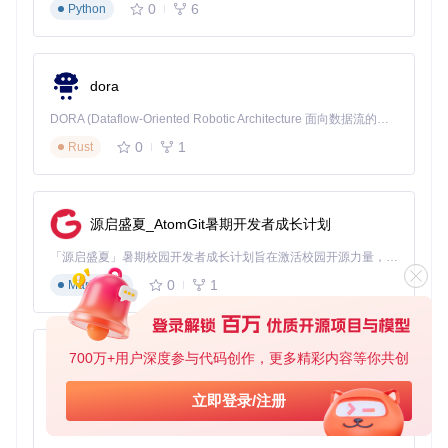
0
6
Python
for
 (
size_t
 i = 
0
; i < size; i += 
16
) {

    __m128i vec = _mm_loadu_si128((
const
 __m128i*)(input +
    vec = _mm_adds_epu8(vec, _mm_set1_epi8(
10
));  
// 亮度
    _mm_storeu_si128((__m128i*)(output + i), vec);

dora
  }

DORA (Dataflow-Oriented Robotic Architecture 面向数据流的机器人架构) 是为 AI 与具身智能机器人打造的高性能开发框架，以数据流范式重构开发逻辑，原生支持分布式部署与端边云协同 —— 无需复杂适配，即可实现一体端到端具身大小脑、VLA等模型部署，无缝衔接感知、推理、控制全链路，让 AI 能力与机器人动作深度融合。 依托 Rust 内核与零拷贝通信技术，它将具身大小脑、VLA等模型推理、多模态数据融合延迟压缩至微秒级，同时兼容 ROS2 生态与国产 AI 芯片，彻底降低具身智能机器人的开发门槛，让分布式部署下的 AI 赋能创新更高效、更灵活。
0
1
Rust
这段代码在x86平台会使用原生SSE2指令，在ARM平台则自
动转换为NEON指令执行，无需修改任何代码。
移动端与服务器端性能表现如何？双场景实测分
源启盛夏_AtomGit暑期开发者成长计划
析
「源启盛夏」暑期校园开发者成长计划旨在激活校园开源力量，通过积分激励、认证扶持、资源倾斜等形式，引导高校组织和开发者完成「入驻 — 建项目 — 做贡献 — 获认证 — 得资源」的完整闭环。无论你是想带领社团入驻平台的组织者，还是希望用代码贡献证明自己的开发者，都能在这里找到属于你的成长路径。
SIMDe在不同场景下的表现究竟如何？我们通过图像处理和数
0
1
Markdown
值计算两个典型任务，对比了原生指令与SIMDe仿真在移动端
和服务器端的性能差异。
场景一：移动端图像处理（ARM Cortex-A76）
700万+用户深度参与代码创作，更多精彩内容等你共创
py-xiaozhi
测试任务：1920x1080像素图像的边缘检测算法，分别使用：
基于Python的Xiaozhi AI，适用于想要完整Xiaozhi体验而无需拥有专用硬件的用户。
立即登录/注册
纯C实现（无SIMD）
0
1
Python
原生NEON实现