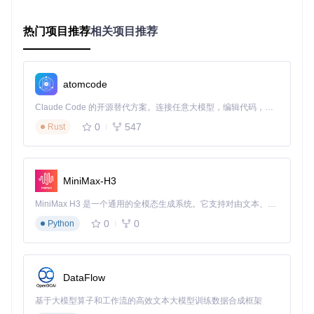
位
2
3
频处理
算优化
热门项目推荐
相关项目推荐
科学计
16车道并行，支持掩
512
AVX
201
位
512
7
算/AI
码操作
AE
128
200
加密解密
硬件加速AES算法
S-N
位
8
atomcode
I
ARM架构指令集对比
Claude Code 的开源替代方案。连接任意大模型，编辑代码，运行命令，自动验证 — 全自动执行。用 Rust 构建，极致性能。 ｜ An open-source alternative to Claude Code. Connect any LLM, edit code, run commands, and verify changes — autonomously. Built in Rust for speed. Get Started
指
0
547
Rust
典型应用场
令
数据宽度
性能特性
景
集
移动设备多
低功耗设计，支持
NE
128位
MiniMax-H3
ON
媒体
整数/浮点数
可伸缩(128-
服务器级并
自适应矢量长度，A
SV
MiniMax H3 是一个通用的全模态生成系统。它支持对由文本、图像、视频和音频组成的多模态上下文进行统一理解，并能生成分辨率高达 2K、时长可达 15 秒的带原生立体声音频的视频。得益于面向任务泛化的系统设计，H3 在预训练阶段就已具备广泛的多模态上下文理解与生成能力，能够出色地执行复杂的多模态指令。
E
2048位)
行计算
I推理优化
0
0
Python
SIMDe让这些指令集的使用变得简单统一。例如，要使用SSE
2指令处理图像数据，只需包含对应的头文件：
DataFlow
#
include
"simde/x86/sse2.h"
基于大模型算子和工作流的高效文本大模型训练数据合成框架
void
process_image
(
const
uint8_t
* input, 
uint8_t
* output,