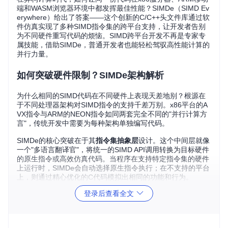
端和WASM浏览器环境中都发挥最佳性能？SIMDe（SIMD Ev
erywhere）给出了答案——这个创新的C/C++头文件库通过软
件仿真实现了多种SIMD指令集的跨平台支持，让开发者告别
为不同硬件重写代码的烦恼。SIMD跨平台开发不再是专家专
属技能，借助SIMDe，普通开发者也能轻松驾驭高性能计算的
并行力量。
如何突破硬件限制？SIMDe架构解析
为什么相同的SIMD代码在不同硬件上表现天差地别？根源在
于不同处理器架构对SIMD指令的支持千差万别。x86平台的A
VX指令与ARM的NEON指令如同两套完全不同的"并行计算方
言"，传统开发中需要为每种架构单独编写代码。
SIMDe的核心突破在于其
指令集抽象层
设计。这个中间层就像
一个"多语言翻译官"，将统一的SIMD API调用转换为目标硬件
的原生指令或高效仿真代码。当程序在支持特定指令集的硬件
上运行时，SIMDe会自动选择原生指令执行；在不支持的平台
上，则通过精心优化的C代码模拟出相同的功能和行为。
登录后查看全文
SIMDe的架构优势体现在三个方面：