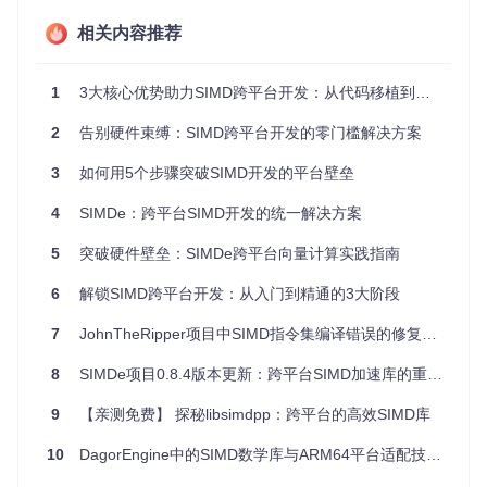
零成本抽象
：在支持原生指令的平台上，SIMDe宏定义会直
相关内容推荐
接映射到硬件指令，没有性能损耗
一致行为保证
：所有仿真实现都通过严格测试，确保与原生
1
3大核心优势助力SIMD跨平台开发：从代码移植到性能优化的全流程指南
指令行为完全一致
增量式采用
：可以只使用需要的指令集模块，避免引入不必
2
告别硬件束缚：SIMD跨平台开发的零门槛解决方案
要的代码
3
如何用5个步骤突破SIMD开发的平台壁垒
如何选择合适的指令集？适用场景与性能特性矩
4
SIMDe：跨平台SIMD开发的统一解决方案
阵
5
突破硬件壁垒：SIMDe跨平台向量计算实践指南
面对琳琅满目的SIMD指令集，如何为你的应用选择最优方
案？不同指令集就像不同类型的"计算并行高速公路"，各有其
6
解锁SIMD跨平台开发：从入门到精通的3大阶段
适用场景和性能特性。
7
JohnTheRipper项目中SIMD指令集编译错误的修复分析
x86架构指令集对比
指
发布
数据
典型应用
8
SIMDe项目0.8.4版本更新：跨平台SIMD加速库的重大升级
令
性能特性
年份
宽度
场景
集
9
【亲测免费】 探秘libsimdpp：跨平台的高效SIMD库
基础多媒
兼容性广，支持整
128
SS
200
位
E2
1
体处理
数/浮点数运算
10
DagorEngine中的SIMD数学库与ARM64平台适配技术解析
图像/视
8车道并行，整数运
256
AVX
201