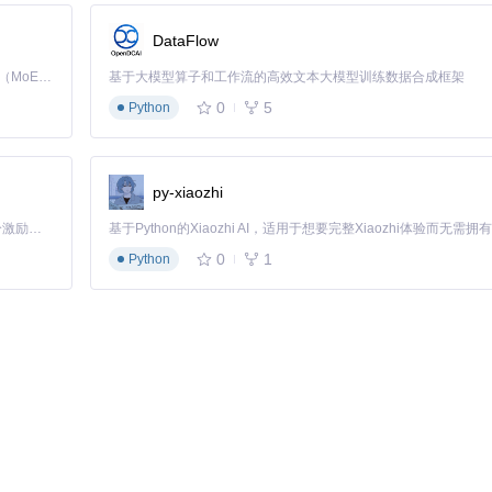
DataFlow
Kimi K3 是Kimi能力最强的模型：这是一个拥有 2.8 万亿参数的混合专家（MoE）模型，具备原生视觉理解能力，并支持 100 万 token 的上下文窗口。
基于大模型算子和工作流的高效文本大模型训练数据合成框架
0
5
Python
py-xiaozhi
「源启盛夏」暑期校园开发者成长计划旨在激活校园开源力量，通过积分激励、认证扶持、资源倾斜等形式，引导高校组织和开发者完成「入驻 — 建项目 — 做贡献 — 获认证 — 得资源」的完整闭环。无论你是想带领社团入驻平台的组织者，还是希望用代码贡献证明自己的开发者，都能在这里找到属于你的成长路径。
0
1
Python