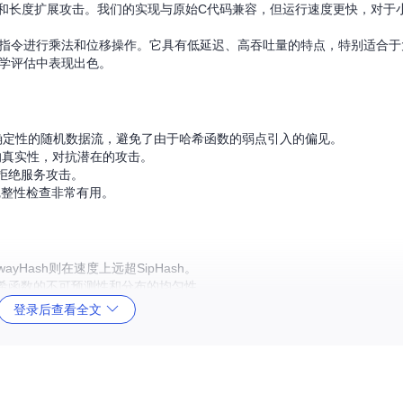
和长度扩展攻击。我们的实现与原始C代码兼容，但运行速度更快，对于
D指令进行乘法和位移操作。它具有低延迟、高吞吐量的特点，特别适合
密码学评估中表现出色。
且确定性的随机数据流，避免了由于哈希函数的弱点引入的偏见。
的真实性，对抗潜在的攻击。
拒绝服务攻击。
完整性检查非常有用。
ayHash则在速度上远超SipHash。
希函数的不可预测性和分布的均匀性。
持，并自动检测并使用最适合当前CPU的实现。
登录后查看全文
捷。
具和编译指南，您可以直接运行
make
进行构建，并通过
benchmark
测量速
证，还是需要在大数据处理中提高效率，这个开源项目都能满足您的需求