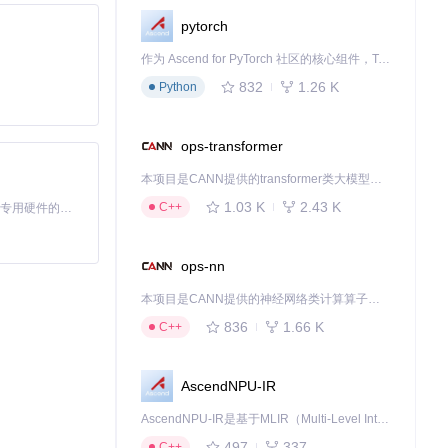
pytorch
作为 Ascend for PyTorch 社区的核心组件，TorchNPU 是昇腾专为 PyTorch 打造的深度学习适配插件，使 PyTorch 框架能够直接调用昇腾 NPU，为开发者提供昇腾 AI 处理器的超强算力。
832
1.26 K
Python
ops-transformer
本项目是CANN提供的transformer类大模型算子库，实现网络在NPU上加速计算。
1.03 K
2.43 K
C++
基于Python的Xiaozhi AI，适用于想要完整Xiaozhi体验而无需拥有专用硬件的用户。
ops-nn
本项目是CANN提供的神经网络类计算算子库，实现网络在NPU上加速计算。
836
1.66 K
C++
AscendNPU-IR
AscendNPU-IR是基于MLIR（Multi-Level Intermediate Representation）构建的，面向昇腾亲和算子编译时使用的中间表示，提供昇腾完备表达能力，通过编译优化提升昇腾AI处理器计算效率，支持通过生态框架使能昇腾AI处理器与深度调优
497
337
C++