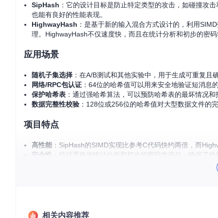
SipHash
：它的设计目标是防止特定类型的攻击，如碰撞攻击
也能有良好的性能表现。
HighwayHash
：是基于新的输入混合方式设计的，利用SIM
理。HighwayHash不仅速度快，而且在统计分析和初步的
应用场景
随机子集选择
：在A/B测试和其他实验中，用于生成可重复
网络/RPC包认证
：64位的哈希值可以用来安全地验证短消息
保护哈希表
：通过强哈希算法，可以预防哈希表的最坏情况和
数据完整性校验
：128位或256位的哈希值对大型数据文件的
项目特点
高性能
：SipHash的SIMD实现比参考C代码快约两倍，而Highw
安全性
：经过严格的统计分析和初步的密码学评估，确保了哈
跨平台
：提供针对Linux、Mac和Windows的操作系统支
易用性
：简单的API设计，使得集成到现有项目中变得简单快
为了更好地理解这两个哈希函数的性能，项目提供了基准测试工
总的来说，无论您是在寻找一个安全可靠的哈希函数用于数据验
相关内容推荐
区，探索SipHash和HighwayHash的强大潜力吧！