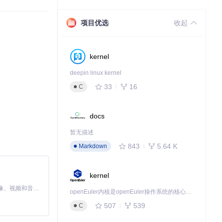
项目优选
收起
kernel
deepin linux kernel
33
16
C
docs
暂无描述
843
5.64 K
Markdown
kernel
MiniMax H3 是一个通用的全模态生成系统。它支持对由文本、图像、视频和音频组成的多模态上下文进行统一理解，并能生成分辨率高达 2K、时长可达 15 秒的带原生立体声音频的视频。得益于面向任务泛化的系统设计，H3 在预训练阶段就已具备广泛的多模态上下文理解与生成能力，能够出色地执行复杂的多模态指令。
openEuler内核是openEuler操作系统的核心，既是系统性能与稳定性的基石，也是连接处理器、设备与服务的桥梁。
507
539
C