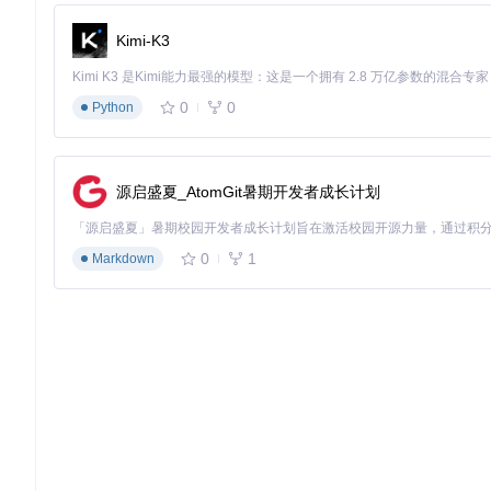
Kimi-K3
0
0
Python
源启盛夏_AtomGit暑期开发者成长计划
0
1
Markdown