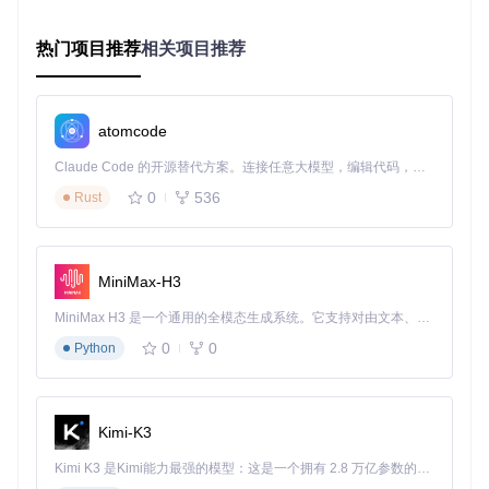
兼容性
：支持Android O，与多种设备和系统版本兼容。
丰富的示例
：提供的Kitchen Sink演示应用展示了多种菜单
热门项目推荐
相关项目推荐
配置，便于学习和参考。
总之，Hover是一个强大且灵活的Android浮动菜单库，它能让
您的应用交互性得到提升，用户体验更加出色。现在就尝试在
atomcode
你的下一个Android项目中加入Hover，带给用户全新的操作体
验吧！
Claude Code 的开源替代方案。连接任意大模型，编辑代码，运行命令，自动验证 — 全自动执行。用 Rust 构建，极致性能。 ｜ An open-source alternative to Claude Code. Connect any LLM, edit code, run commands, and verify changes — autonomously. Built in Rust for speed. Get Started
0
536
Rust
hover
下载源代码
A floating menu library for Android.
MiniMax-H3
项目地址：
MiniMax H3 是一个通用的全模态生成系统。它支持对由文本、图像、视频和音频组成的多模态上下文进行统一理解，并能生成分辨率高达 2K、时长可达 15 秒的带原生立体声音频的视频。得益于面向任务泛化的系统设计，H3 在预训练阶段就已具备广泛的多模态上下文理解与生成能力，能够出色地执行复杂的多模态指令。
https://gitcode.com/gh_mirrors/hover4/hover
0
0
Python
Kimi-K3
Kimi K3 是Kimi能力最强的模型：这是一个拥有 2.8 万亿参数的混合专家（MoE）模型，具备原生视觉理解能力，并支持 100 万 token 的上下文窗口。