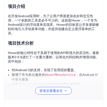
项目介绍
在开发Android应用时，为了让用户界面更加友好和交互性
强，一个创新的工具是必不可少的。这就是Hover，一个专为
Android设计的浮动菜单实现库。Hover的目标是让开发者能够
轻松地引入浮动菜单功能，并提供创建自定义悬浮菜单的工
具。
项目技术分析
Hover的核心特性在于其易于使用的API和强大的灵活性。最新
版本0.9.8进行了一次重大重构，以简化代码结构并增强功能。
其中包括：
对Android O的支持，实现了应用层的覆盖。
新增了作为前台服务的
HoverMenuService
，在Android O
中更为重要。
添加了
hover.feature
文件用于接受条件配置。
引入Checkstyle支持，提高了代码质量。
登录后查看全文
支持随时切换
HoverMenus
。
提供更强大的
HoverView
内容添加、删除和更改管理。
此外，Hover还从'defaultmenu'包迁移到了更具描述性的'hove