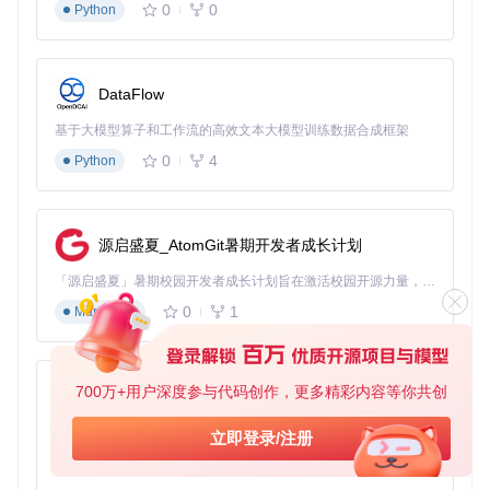
0
0
Python
DataFlow
基于大模型算子和工作流的高效文本大模型训练数据合成框架
0
4
Python
源启盛夏_AtomGit暑期开发者成长计划
「源启盛夏」暑期校园开发者成长计划旨在激活校园开源力量，通过积分激励、认证扶持、资源倾斜等形式，引导高校组织和开发者完成「入驻 — 建项目 — 做贡献 — 获认证 — 得资源」的完整闭环。无论你是想带领社团入驻平台的组织者，还是希望用代码贡献证明自己的开发者，都能在这里找到属于你的成长路径。
0
1
Markdown
700万+用户深度参与代码创作，更多精彩内容等你共创
py-xiaozhi
基于Python的Xiaozhi AI，适用于想要完整Xiaozhi体验而无需拥有专用硬件的用户。
立即登录/注册
0
1
Python