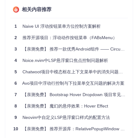
r'包，移除了Builder构造器需求，改用了基于状态模式的
Hove
相关内容推荐
rView
，以及许多其他改进。
项目及技术应用场景
1
Naive UI 浮动按钮菜单方位控制方案解析
Hover适用于各种场景，尤其是需要快速访问多级菜单或快捷
2
推荐开源项目：浮动动作按钮菜单（FABsMenu）
操作的应用。例如，在社交媒体应用中，它可以用作消息通知
的入口；在新闻阅读应用中，可以用于快速切换频道；在设置
3
【亲测免费】 推荐一款优秀Android组件 —— CircularFloatingActionMenu
界面中，可以提供便捷的偏好设置选项。
4
Noice.nvim中LSP悬浮窗口焦点控制问题解析
通过子类化
HoverMenuService
并实现
onHoverMenuLaunch
ed
方法，你可以定制自己的
HoverView
。
HoverMenu
则负责
5
Chatwoot项目中模态框在上下文菜单中的消失问题分析
处理显示的内容，包括分段布局，每个段落都有一个标签和相
关的内容视图。
6
Avo项目中浮动行控制与下拉菜单交互问题的解决方案
项目特点
7
【亲测免费】 Bootstrap Hover Dropdown 项目常见问题解决方案
易用性
：提供开箱即用的浮动菜单解决方案，无需复杂的集
8
【亲测免费】 魔幻的悬停效果：Hover Effect
成步骤。
9
Neovim中自定义LSP悬浮窗口样式的配置方法
灵活性
：允许自定义
HoverMenu
，适应不同应用场景的需
求。
10
【亲测免费】 推荐开源库：RelativePopupWindow — 灵活定位的Android弹窗库
动态更新
：可以在运行时添加、删除和修改菜单内容，为用
户提供实时更新的体验。