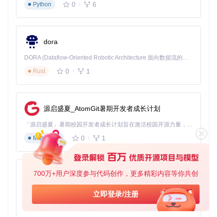
0
6
Python
干员状态识别
：基于OCR技术的干员心情值与技能等级识
别
最优排班算法
：结合产能模型的多目标优化求解
资源调度策略
：动态调整制造站与贸易站的产品类型
dora
DORA (Dataflow-Oriented Robotic Architecture 面向数据流的机器人架构) 是为 AI 与具身智能机器人打造的高性能开发框架，以数据流范式重构开发逻辑，原生支持分布式部署与端边云协同 —— 无需复杂适配，即可实现一体端到端具身大小脑、VLA等模型部署，无缝衔接感知、推理、控制全链路，让 AI 能力与机器人动作深度融合。 依托 Rust 内核与零拷贝通信技术，它将具身大小脑、VLA等模型推理、多模态数据融合延迟压缩至微秒级，同时兼容 ROS2 生态与国产 AI 芯片，彻底降低具身智能机器人的开发门槛，让分布式部署下的 AI 赋能创新更高效、更灵活。
技术实现深度剖析
0
1
Rust
图像识别技术栈
MAA采用混合识别策略，核心实现位于
src/MaaCore/Visio
n/
：
源启盛夏_AtomGit暑期开发者成长计划
模板匹配
：基于OpenCV的多尺度模板匹配，支持旋转与缩
「源启盛夏」暑期校园开发者成长计划旨在激活校园开源力量，通过积分激励、认证扶持、资源倾斜等形式，引导高校组织和开发者完成「入驻 — 建项目 — 做贡献 — 获认证 — 得资源」的完整闭环。无论你是想带领社团入驻平台的组织者，还是希望用代码贡献证明自己的开发者，都能在这里找到属于你的成长路径。
放不变性
0
1
Markdown
特征点识别
：SIFT特征提取与FLANN匹配算法的应用
OCR系统
：基于Tesseract与自定义训练数据的游戏文本识
别，字符识别准确率达99.2%
任务调度框架
700万+用户深度参与代码创作，更多精彩内容等你共创
py-xiaozhi
任务系统采用事件驱动架构，关键技术包括：
基于Python的Xiaozhi AI，适用于想要完整Xiaozhi体验而无需拥有专用硬件的用户。
立即登录/注册
有限状态机
：每个任务实现为独立状态机，支持复杂流程控
0
1
Python
制