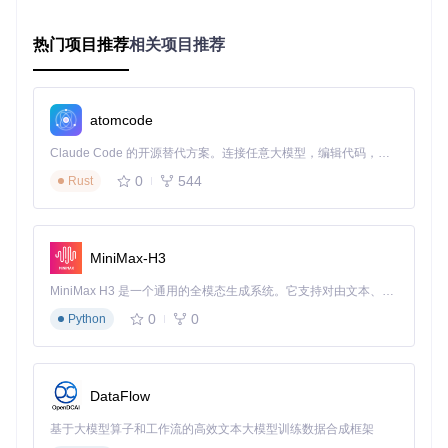
性能测试数据显示，MAA在主流配置设备上可实现平均98.7%
的场景识别准确率，单次图像识别耗时低于80ms，CPU占用
热门项目推荐
相关项目推荐
率控制在15%以内，内存占用稳定在100MB级别。
场景应用案例：核心功能技术实现
atomcode
智能战斗系统技术解析
Claude Code 的开源替代方案。连接任意大模型，编辑代码，运行命令，自动验证 — 全自动执行。用 Rust 构建，极致性能。 ｜ An open-source alternative to Claude Code. Connect any LLM, edit code, run commands, and verify changes — autonomously. Built in Rust for speed. Get Started
MAA战斗模块位于
src/MaaCore/Task/Fight/
，采用基于状
0
544
Rust
态机的决策框架，实现流程包括：
场景识别
：通过
Vision/Battle/
模块识别战斗界面元素
与状态
MiniMax-H3
路径规划
：基于A*算法的干员移动路径计算
技能释放决策
：根据敌方单位位置与血量动态判断技能释
MiniMax H3 是一个通用的全模态生成系统。它支持对由文本、图像、视频和音频组成的多模态上下文进行统一理解，并能生成分辨率高达 2K、时长可达 15 秒的带原生立体声音频的视频。得益于面向任务泛化的系统设计，H3 在预训练阶段就已具备广泛的多模态上下文理解与生成能力，能够出色地执行复杂的多模态指令。
放时机
0
0
异常处理
Python
：战斗中断与重试机制实现
基建管理自动化
DataFlow
基建模块通过
src/MaaCore/Task/Infrast/
实现，核心技术
基于大模型算子和工作流的高效文本大模型训练数据合成框架
点包括：