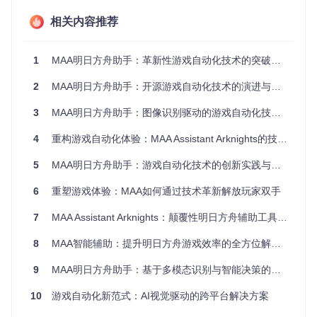
设备控制模块
：位于
src/MaaCore/Controller/
，实现了
对不同平台设备的统一控制接口，支持ADB协议、minitouc
相关内容推荐
h及Windows窗口控制等多种方案
图像识别引擎
：
src/MaaCore/Vision/
目录下实现了基于
模板匹配、特征点识别与OCR技术的多模态识别系统
1
MAA明日方舟助手：革新性游戏自动化技术的突破与实践
任务调度系统
：
src/MaaCore/Task/
包含各类游戏任务的
状态机实现，采用插件化设计支持功能扩展
2
MAA明日方舟助手：开源游戏自动化技术的演进与实践
配置管理中心
：
src/MaaCore/Config/
负责处理任务配置
3
MAA明日方舟助手：图像识别驱动的游戏自动化技术实践
与资源管理，支持动态加载与热更新
4
重构游戏自动化体验：MAA Assistant Arknights的技术突破与实践指南
跨平台适配方案
5
MAA明日方舟助手：游戏自动化技术的创新实践与应用
项目通过抽象设备控制接口与平台特定实现分离，实现了对Wi
6
重塑游戏体验：MAA如何通过技术革新解放玩家双手
ndows、Linux与macOS三大操作系统的全面支持。核心适配
技术包括：
7
MAA Assistant Arknights：颠覆性明日方舟辅助工具全攻略
统一抽象层
：定义
Controller
基类，各平台实现具体控制
8
MAA智能辅助：提升明日方舟游戏效率的全方位解决方案
逻辑
编译时条件编译
：通过CMake配置实现平台相关代码的选
9
MAA明日方舟助手：基于多模态识别与智能决策的游戏自动化实践
择性编译
资源适配机制
：针对不同分辨率与游戏客户端版本的图像资
10
游戏自动化新范式：AI视觉驱动的跨平台解决方案
源适配