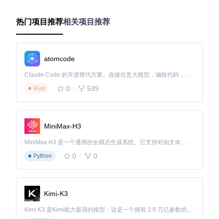
丰富的音乐管理功能
智能分类
：自动按歌手、专辑整理歌曲
热门项目推荐
相关项目推荐
收藏功能
：一键标记喜爱的音乐
下载管理
：跟踪在线音乐的下载进度
播放列表
：创建个性化歌单
atomcode
Claude Code 的开源替代方案。连接任意大模型，编辑代码，运行命令，自动验证 — 全自动执行。用 Rust 构建，极致性能。 ｜ An open-source alternative to Claude Code. Connect any LLM, edit code, run commands, and verify changes — autonomously. Built in Rust for speed. Get Started
解决你的音乐播放痛点
0
539
Rust
传统音乐播放方式存在诸多限制：平台版权限制、广告干扰、
操作繁琐。Xiaomusic通过以下优势彻底改变你的音乐体验：
MiniMax-H3
无版权限制
：播放任意来源的音乐文件
完全免费
：开源项目，无任何订阅费用
MiniMax H3 是一个通用的全模态生成系统。它支持对由文本、图像、视频和音频组成的多模态上下文进行统一理解，并能生成分辨率高达 2K、时长可达 15 秒的带原生立体声音频的视频。得益于面向任务泛化的系统设计，H3 在预训练阶段就已具备广泛的多模态上下文理解与生成能力，能够出色地执行复杂的多模态指令。
离线可用
：下载后即可离线播放，节省流量
0
0
Python
多设备支持
：控制多个小爱音箱设备
灵活的播放控制
无论是在手机上滑动屏幕，还是通过语音命令，Xiaomusic都
能快速响应你的操作。特别适合家庭场景使用，老人小孩都能
Kimi-K3
轻松上手。
Kimi K3 是Kimi能力最强的模型：这是一个拥有 2.8 万亿参数的混合专家（MoE）模型，具备原生视觉理解能力，并支持 100 万 token 的上下文窗口。