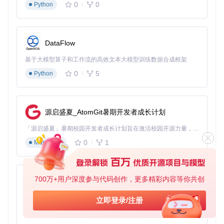
0
0
Python
开始你的音乐之旅
现在就动手搭建属于你的智能音乐系统：
DataFlow
准备一台安装Docker的设备（电脑、NAS或树莓派均可）
基于大模型算子和工作流的高效文本大模型训练数据合成框架
执行部署命令启动服务
0
5
Python
在浏览器中完成简单配置
对小爱音箱说出你的第一首想听的歌曲
常见问题解答
Q: 设备无法识别怎么办？
源启盛夏_AtomGit暑期开发者成长计划
A: 尝试重启Docker容器或重新登录小米账号
「源启盛夏」暑期校园开发者成长计划旨在激活校园开源力量，通过积分激励、认证扶持、资源倾斜等形式，引导高校组织和开发者完成「入驻 — 建项目 — 做贡献 — 获认证 — 得资源」的完整闭环。无论你是想带领社团入驻平台的组织者，还是希望用代码贡献证明自己的开发者，都能在这里找到属于你的成长路径。
Q: 支持哪些音频格式？
0
1
Markdown
A: 支持MP3、FLAC、WAV、APE、OGG、M4A等主流格式
Q: 可以导入外部歌单吗？
A: 支持导入M3U格式的歌单文件
700万+用户深度参与代码创作，更多精彩内容等你共创
py-xiaozhi
Xiaomusic让你的小爱音箱焕发新生，从此告别音乐播放限
制。现在就开始打造专属于你的智能音乐中心吧！
基于Python的Xiaozhi AI，适用于想要完整Xiaozhi体验而无需拥有专用硬件的用户。
立即登录/注册
0
1
Python