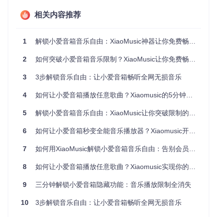
首"，节奏即刻切换；晚上睡觉前说"单曲循环这首"，轻柔旋律
伴你入眠。
相关内容推荐
Xiaomusic支持丰富的语音指令：
1
解锁小爱音箱音乐自由：XiaoMusic神器让你免费畅听全网音乐
"播放歌曲[歌手名][歌曲名]"：直接点歌
"收藏当前歌曲"：将喜欢的音乐加入收藏夹
2
如何突破小爱音箱音乐限制？XiaoMusic让你免费畅听全网音乐
"刷新音乐列表"：同步最新添加的歌曲
3
"音量调大/调小"：轻松控制播放声音
3步解锁音乐自由：让小爱音箱畅听全网无损音乐
直观的操作界面
4
如何让小爱音箱播放任意歌曲？Xiaomusic的5分钟突破方案
Xiaomusic提供简洁易用的网页控制界面，所有功能一目了
然：
5
解锁小爱音箱音乐自由：XiaoMusic让你突破限制的5个实用技巧
6
如何让小爱音箱秒变全能音乐播放器？Xiaomusic开源方案全解析
界面左侧是功能菜单，包括设备控制、播放列表和系统设置；
7
如何用XiaoMusic解锁小爱音箱音乐自由：告别会员限制的完整指南
中间区域显示当前播放歌曲和音乐列表；底部是播放控制栏，
支持进度调节和播放模式切换。
8
如何让小爱音箱播放任意歌曲？Xiaomusic实现你的音乐自由
打造个人音乐库
9
三分钟解锁小爱音箱隐藏功能：音乐播放限制全消失
Xiaomusic会自动扫描并整理你的本地音乐，支持MP3、FLA
10
3步解锁音乐自由：让小爱音箱畅听全网无损音乐
C、WAV等多种格式，让你告别杂乱的音乐文件夹。