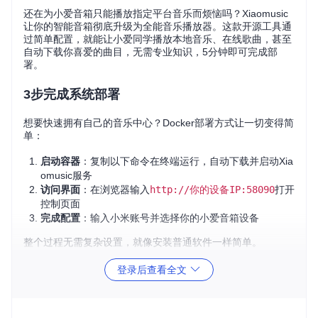
还在为小爱音箱只能播放指定平台音乐而烦恼吗？Xiaomusic
让你的智能音箱彻底升级为全能音乐播放器。这款开源工具通
过简单配置，就能让小爱同学播放本地音乐、在线歌曲，甚至
自动下载你喜爱的曲目，无需专业知识，5分钟即可完成部
署。
3步完成系统部署
想要快速拥有自己的音乐中心？Docker部署方式让一切变得简
单：
启动容器
：复制以下命令在终端运行，自动下载并启动Xia
omusic服务
访问界面
：在浏览器输入
http://你的设备IP:58090
打开
控制页面
完成配置
：输入小米账号并选择你的小爱音箱设备
整个过程无需复杂设置，就像安装普通软件一样简单。
登录后查看全文
解锁语音控制新姿势
想象一下这些场景：正在厨房忙碌时，只需说"小爱同学，播
放周杰伦的晴天"，音乐就会自动响起；健身时喊一声"下一