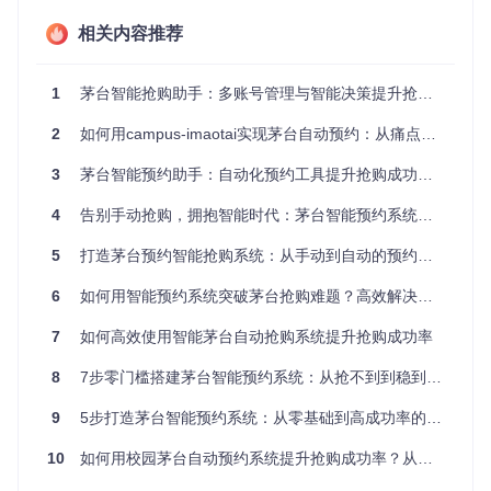
智能预约系统通过自动化技术和智能算法，为用户提供全方位
相关内容推荐
的预约解决方案：
全自动操作流程
：从登录到提交预约，全程无需人工干预
1
茅台智能抢购助手：多账号管理与智能决策提升抢购成功率全攻略
多账号统一管理
：集中管理多个账号，并行处理预约任务
智能门店推荐
：基于历史数据和实时信息，推荐最优预约门
2
如何用campus-imaotai实现茅台自动预约：从痛点到解决方案的完整指南
店
实时监控与反馈
：全程跟踪预约状态，及时反馈结果
3
茅台智能预约助手：自动化预约工具提升抢购成功率的技术实现与应用指南
这套系统就像一位不知疲倦的助手，每天准时帮你完成所有预
4
告别手动抢购，拥抱智能时代：茅台智能预约系统全方位解决方案
约步骤，让你从繁琐的抢单流程中解放出来。
5
打造茅台预约智能抢购系统：从手动到自动的预约革命
三、四大核心功能，打造高效预约体验
6
如何用智能预约系统突破茅台抢购难题？高效解决方案全解析
如何实现多账号统一管理？
7
如何高效使用智能茅台自动抢购系统提升抢购成功率
问题
：多个账号切换登录、分别预约，操作繁琐且容易出错。
8
7步零门槛搭建茅台智能预约系统：从抢不到到稳到手的全攻略
方案
：系统提供直观的用户管理界面，支持批量添加和管理多
个账号信息。
9
5步打造茅台智能预约系统：从零基础到高成功率的完整指南
10
如何用校园茅台自动预约系统提升抢购成功率？从部署到优化全指南
效果
：通过集中管理界面，你可以轻松查看所有账号的状态，