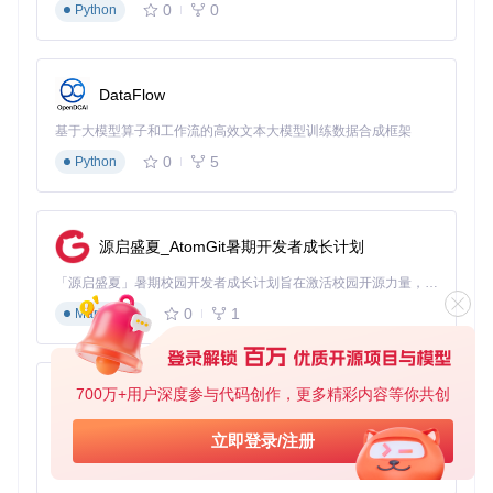
作，比人工操作快3-5秒，大大提高了抢单成功率。整个过程
0
0
Python
无需人工干预，让你可以安心做其他事情。
如何实时监控预约状态？
DataFlow
问题
：预约后无法及时了解结果，出现问题也难以排查。
方案
基于大模型算子和工作流的高效文本大模型训练数据合成框架
：系统提供完善的日志监控功能，记录每一步操作和结
果。
0
5
Python
效果
：通过操作日志界面，你可以查看所有预约记录，包括操
源启盛夏_AtomGit暑期开发者成长计划
作状态、时间戳等关键信息。系统会对失败案例进行标记，并
提供可能的失败原因分析，帮助你优化预约策略。
「源启盛夏」暑期校园开发者成长计划旨在激活校园开源力量，通过积分激励、认证扶持、资源倾斜等形式，引导高校组织和开发者完成「入驻 — 建项目 — 做贡献 — 获认证 — 得资源」的完整闭环。无论你是想带领社团入驻平台的组织者，还是希望用代码贡献证明自己的开发者，都能在这里找到属于你的成长路径。
四、实战指南：从零开始部署智能预约系统
0
1
Markdown
系统部署需要哪些准备工作？
在开始部署前，请确保你的服务器满足以下条件：
700万+用户深度参与代码创作，更多精彩内容等你共创
py-xiaozhi
已安装Docker和Docker Compose环境
基于Python的Xiaozhi AI，适用于想要完整Xiaozhi体验而无需拥有专用硬件的用户。
立即登录/注册
至少2GB内存和20GB可用磁盘空间
0
1
Python
稳定的网络连接