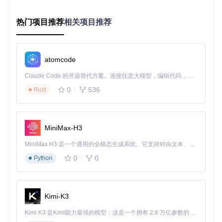
统一配置预约参数，实现一键批量预约。系统支持手机号验
证、信息维护等功能，确保账号安全与信息准确。
热门项目推荐
相关项目推荐
如何精准选择高成功率门店？
问题
：面对众多门店，不知道哪个门店成功率更高，盲目选择
导致预约失败。
atomcode
方案
：系统内置智能门店选择算法，结合历史数据和实时信息
Claude Code 的开源替代方案。连接任意大模型，编辑代码，运行命令，自动验证 — 全自动执行。用 Rust 构建，极致性能。 ｜ An open-source alternative to Claude Code. Connect any LLM, edit code, run commands, and verify changes — autonomously. Built in Rust for speed. Get Started
进行多维度分析。
0
536
Rust
效果
：通过门店管理界面，你可以查看全国各地区的门店信
息，包括商品ID、地址和经纬度等详细数据。系统会根据用户
MiniMax-H3
所在地区、历史成功率等因素，智能推荐最优门店，大幅提升
预约成功率。
MiniMax H3 是一个通用的全模态生成系统。它支持对由文本、图像、视频和音频组成的多模态上下文进行统一理解，并能生成分辨率高达 2K、时长可达 15 秒的带原生立体声音频的视频。得益于面向任务泛化的系统设计，H3 在预训练阶段就已具备广泛的多模态上下文理解与生成能力，能够出色地执行复杂的多模态指令。
如何实现全流程自动化预约？
0
0
Python
问题
：手动操作步骤多、耗时长，容易错过最佳预约时机。
方案
：系统采用定时任务机制，在预约开放时间自动启动预约
Kimi-K3
流程，包括智能验证码处理和提交等环节。
Kimi K3 是Kimi能力最强的模型：这是一个拥有 2.8 万亿参数的混合专家（MoE）模型，具备原生视觉理解能力，并支持 100 万 token 的上下文窗口。
效果
：设置好预约时间后，系统会在第一时间自动完成所有操