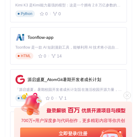
on -m venv venv && source venv/bin/activate
Kimi K3 是Kimi能力最强的模型：这是一个拥有 2.8 万亿参数的混合专家（MoE）模型，具备原生视觉理解能力，并支持 100 万 token 的上下文窗口。
（Linux/Mac）或
venv\Scripts\activate
（Window
0
0
Python
s）。
⚙️ 配置：工作流导入与参数设置
打开ComfyUI，导入example_workflows目录下的wanvide
o_multitalk_test_context_windows_01.json工作流
Toonflow-app
定位WanVideoSampler节点，重点配置以下参数：
Toonflow 是一款 AI 短剧漫剧工具，能够利用 AI 技术将小说自动转化为剧本，并结合 AI 生成的图片和视频，实现高效的短剧创作。借助 Toonflow，可以轻松完成从文字到影像的全流程，让短剧制作变得更加智能与便捷。
场景
推荐值
调整依据
0
14
HTML
短视频（<30
平衡速度与质
context_size=16, ove
秒）
rlap=4
量
中长视频（1-2
增加重叠确保
context_size=24, ove
分钟）
rlap=8
连贯
源启盛夏_AtomGit暑期开发者成长计划
最大化循环平
closed_loop=True, ov
循环动画
「源启盛夏」暑期校园开发者成长计划旨在激活校园开源力量，通过积分激励、认证扶持、资源倾斜等形式，引导高校组织和开发者完成「入驻 — 建项目 — 做贡献 — 获认证 — 得资源」的完整闭环。无论你是想带领社团入驻平台的组织者，还是希望用代码贡献证明自己的开发者，都能在这里找到属于你的成长路径。
erlap=12
滑度
0
1
Markdown
减少单次处理
context_size=8, strid
低显存设备
e=2
帧数量
连接Uni3C控制节点，设置render_strength=0.1以锁定镜
700万+用户深度参与代码创作，更多精彩内容等你共创
AionUi
头视角
✅ 验证：基础功能测试
免费、本地、开源的 24/7 全天候 Cowork 应用，以及适用于 Gemini CLI、Claude Code、Codex、OpenCode、Qwen Code、Goose CLI、Auggie 等的 OpenClaw | 🌟 喜欢就点star吧
立即登录/注册