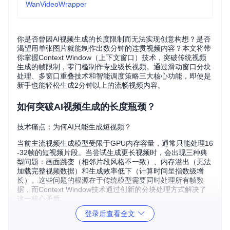
WanVideoWrapper
你是否曾因AI视频生成的长度限制而无法实现创意构想？是否
渴望用单张图片就能制作出数分钟的连贯视频内容？本文将带
你掌握Context Window（上下文窗口）技术，突破传统视频
生成的帧限制，零门槛制作专业级长视频。通过滑动窗口分块
处理、多窗口重叠技术和智能调度策略三大核心功能，即使是
新手也能轻松生成2分钟以上的流畅视频内容。
如何突破AI视频生成的长度瓶颈？
技术痛点：为何AI只能生成短视频？
当前主流视频生成模型受限于GPU内存容量，通常只能处理16
-32帧的短视频片段。当尝试生成更长视频时，会出现三种典
型问题：画面跳变（相邻片段风格不一致）、内存溢出（无法
加载完整视频数据）和生成效率低下（计算时间呈指数级增
长）。这些问题的根源在于传统模型需要同时处理所有帧数
据，而Context Window技术通过创新的分块处理方式解决了
这一核心矛盾。
登录后查看全文
解决方案：Context Window的工作机制