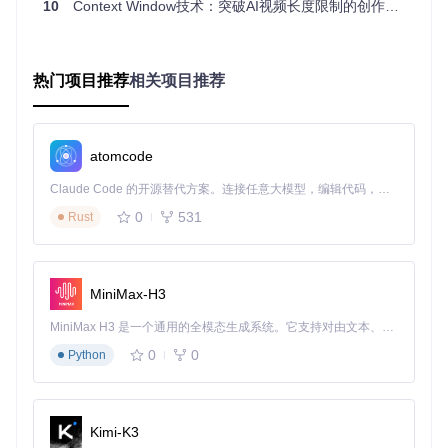
10
Context Window技术：突破AI视频长度限制的创作者指南
return
 uniform_standard  
# 默认标准模式
这种设计允许系统根据不同视频类型自动选择最优处理策略，
平衡生成质量与效率。
热门项目推荐
相关项目推荐
如何快速配置Context Window环境？
📋 准备：环境搭建与检测
atomcode
首先克隆项目仓库并安装依赖：
Claude Code 的开源替代方案。连接任意大模型，编辑代码，运行命令，自动验证 — 全自动执行。用 Rust 构建，极致性能。 ｜ An open-source alternative to Claude Code. Connect any LLM, edit code, run commands, and verify changes — autonomously. Built in Rust for speed. Get Started
0
531
Rust
git 
clone
cd
 ComfyUI-WanVideoWrapper

MiniMax-H3
环境检测命令（验证关键依赖是否安装正确）：
MiniMax H3 是一个通用的全模态生成系统。它支持对由文本、图像、视频和音频组成的多模态上下文进行统一理解，并能生成分辨率高达 2K、时长可达 15 秒的带原生立体声音频的视频。得益于面向任务泛化的系统设计，H3 在预训练阶段就已具备广泛的多模态上下文理解与生成能力，能够出色地执行复杂的多模态指令。
0
0
Python
python -c 
"import torch; print('PyTorch版本:', torch.__ver
python -c 
"from context_windows.context import get_cont
[!TIP] 推荐使用Python 3.10+和PyTorch 2.0+版本以获得最
Kimi-K3
佳性能。如果遇到依赖冲突，可创建独立虚拟环境：
pyth