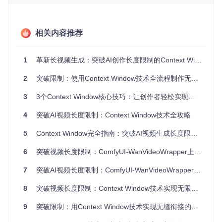
Context Window技术的本质是将长视频生成任务分解为多个
重叠的子任务，使AI在生成每一帧时都能"看到"前后关键帧信
息。这种设计既降低了内存占用，又保证了视频的时间连贯
性。核心实现位于context_windows/context.py文件，通过三
相关内容推荐
种调度策略适应不同创作需求：
策略类型
适用场景
核心参数
1
革新长视频生成：突破AI创作长度限制的Context Window技术全解析
常规叙事视
窗口大小=16，重叠=
uniform_standar
2
突破限制：使用Context Window技术全流程制作无限长视频教程
d
频
4
循环动画
uniform_looped
closed_loop=True
3
3个Context Window核心技巧：让创作者轻松实现电影级长视频生成
固定镜头场
static_standard
context_stride=2
4
突破AI视频长度限制：Context Window技术全攻略
景
5
Context Window完全指南：突破AI视频生成长度限制的5个关键策略
实现路径：从理论到代码
Context Window的核心逻辑通过get_context_scheduler函数
6
突破视频长度限制：ComfyUI-WanVideoWrapper上下文窗口技术全攻略
实现策略选择，关键代码如下：
7
突破AI视频长度限制：ComfyUI-WanVideoWrapper实现3分钟无缝长视频生成
def
get_context_scheduler
(
name: 
str
) -> 
Callable
:

8
突破视频长度限制：Context Window技术实现无限场景生成
if
 name == 
"uniform_looped"
:

return
 uniform_looped  
# 循环模式，适合无限动画
9
突破限制：用Context Window技术实现无缝衔接的长视频生成
elif
 name == 
"static_standard"
:

return
 static_standard  
# 静态模式，适合固定镜头