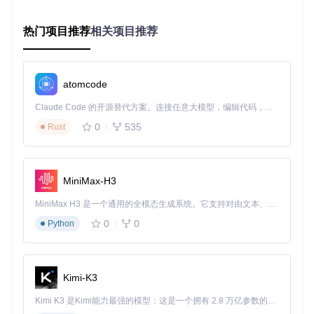
在项目根目录的build.gradle文件中添加以下依赖：
热门项目推荐
相关项目推荐
dependencies {

// 关键：添加SwipeStack库依赖
    implementation 
'link.fls:swipestack:0.3.0'
atomcode
2. 布局文件设计
Claude Code 的开源替代方案。连接任意大模型，编辑代码，运行命令，自动验证 — 全自动执行。用 Rust 构建，极致性能。 ｜ An open-source alternative to Claude Code. Connect any LLM, edit code, run commands, and verify changes — autonomously. Built in Rust for speed. Get Started
创建包含SwipeStack的布局文件，注意设置父容器的clipChild
ren属性为false：
0
535
Rust
<?xml version=
"1.0"
 encoding=
"utf-8"
?>
<
FrameLayout
MiniMax-H3
xmlns:android
=
"http://schemas.android.com/apk/res/and
xmlns:app
=
"http://schemas.android.com/apk/res-auto"
MiniMax H3 是一个通用的全模态生成系统。它支持对由文本、图像、视频和音频组成的多模态上下文进行统一理解，并能生成分辨率高达 2K、时长可达 15 秒的带原生立体声音频的视频。得益于面向任务泛化的系统设计，H3 在预训练阶段就已具备广泛的多模态上下文理解与生成能力，能够出色地执行复杂的多模态指令。
android:layout_width
=
"match_parent"
android:layout_height
=
"match_parent"
0
0
Python
android:clipChildren
=
"false"
>
<!-- 关键：允许子视图超出父
<
link.fls.swipestack.SwipeStack
android:id
=
"@+id/swipeStack"
Kimi-K3
android:layout_width
=
"320dp"
android:layout_height
=
"400dp"
Kimi K3 是Kimi能力最强的模型：这是一个拥有 2.8 万亿参数的混合专家（MoE）模型，具备原生视觉理解能力，并支持 100 万 token 的上下文窗口。
android:layout_gravity
=
"center"