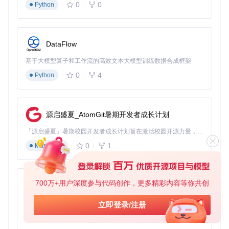
0
0
Python
android:padding
=
"16dp"
app:stack_size
=
"3"
app:stack_spacing
=
"12dp"
/>
</
FrameLayout
>
DataFlow
3. 适配器实现
基于大模型算子和工作流的高效文本大模型训练数据合成框架
创建自定义适配器提供卡片数据：
0
4
Python
public
class
CardStackAdapter
extends
BaseAdapter
 {

private
 List<CardItem> mCardItems;

源启盛夏_AtomGit暑期开发者成长计划
private
 LayoutInflater mInflater;

「源启盛夏」暑期校园开发者成长计划旨在激活校园开源力量，通过积分激励、认证扶持、资源倾斜等形式，引导高校组织和开发者完成「入驻 — 建项目 — 做贡献 — 获认证 — 得资源」的完整闭环。无论你是想带领社团入驻平台的组织者，还是希望用代码贡献证明自己的开发者，都能在这里找到属于你的成长路径。
public
CardStackAdapter
(Context context, List<CardIte
        mCardItems = items;

0
1
Markdown
        mInflater = LayoutInflater.from(context);

    }

@Override
700万+用户深度参与代码创作，更多精彩内容等你共创
py-xiaozhi
public
int
getCount
()
 {

return
 mCardItems.size();

基于Python的Xiaozhi AI，适用于想要完整Xiaozhi体验而无需拥有专用硬件的用户。
立即登录/注册
    }

0
1
Python
@Override