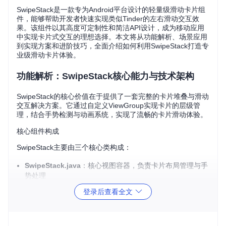
SwipeStack是一款专为Android平台设计的轻量级滑动卡片组
件，能够帮助开发者快速实现类似Tinder的左右滑动交互效
果。该组件以其高度可定制性和简洁API设计，成为移动应用
中实现卡片式交互的理想选择。本文将从功能解析、场景应用
到实现方案和进阶技巧，全面介绍如何利用SwipeStack打造专
业级滑动卡片体验。
功能解析：SwipeStack核心能力与技术架构
SwipeStack的核心价值在于提供了一套完整的卡片堆叠与滑动
交互解决方案。它通过自定义ViewGroup实现卡片的层级管
理，结合手势检测与动画系统，实现了流畅的卡片滑动体验。
核心组件构成
SwipeStack主要由三个核心类构成：
SwipeStack.java
：核心视图容器，负责卡片布局管理与手
势处理
SwipeHelper.java
：手势检测与滑动逻辑处理
登录后查看全文
AnimationUtils.java
：提供卡片动画效果支持
该组件采用适配器模式设计，通过BaseAdapter为卡片提供数
据，使开发者能够灵活管理卡片内容与数量。