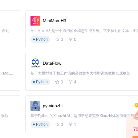
MiniMax-H3
纹）、断栅（点状缺失）、虚焊（不规则暗区）等典型缺陷模式
Claude Code 的开源替代方案。连接任意大模型，编辑代码，运行命令，自动验证 — 全自动执行。用 Rust 构建，极致性能。 ｜ An open-source alternative to Claude Code. Connect any LLM, edit code, run commands, and verify changes — autonomously. Built in Rust for speed. Get Started
0
0
Python
DataFlow
心任务：
Kimi K3 是Kimi能力最强的模型：这是一个拥有 2.8 万亿参数的混合专家（MoE）模型，具备原生视觉理解能力，并支持 100 万 token 的上下文窗口。
基于大模型算子和工作流的高效文本大模型训练数据合成框架
/断栅/虚焊等）研究
度可达±5像素
0
4
Python
（<0.1mm）的精确识别
测试集上实现了98.7%的缺陷识别准确率，较传统人工检测效率提升30倍以上
py-xiaozhi
「源启盛夏」暑期校园开发者成长计划旨在激活校园开源力量，通过积分激励、认证扶持、资源倾斜等形式，引导高校组织和开发者完成「入驻 — 建项目 — 做贡献 — 获认证 — 得资源」的完整闭环。无论你是想带领社团入驻平台的组织者，还是希望用代码贡献证明自己的开发者，都能在这里找到属于你的成长路径。
数据集上预训练的模型，经微调后可快速适应光伏缺陷检测场景。实验数据
）仍能保持90%以上的检测精度。
0
1
Python
7