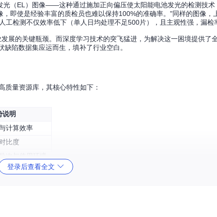
发光（EL）图像——这种通过施加正向偏压使太阳能电池发光的检测技术
，即使是经验丰富的质检员也难以保持100%的准确率。"同样的图像，
工检测不仅效率低下（单人日均处理不足500片），且主观性强，漏检率高
业发展的关键瓶颈。而深度学习技术的突飞猛进，为解决这一困境提供了
光伏缺陷数据集应运而生，填补了行业空白。
的高质量资源库，其核心特性如下：
势说明
与计算效率
对比度
批次与使用环境
登录后查看全文
测一致性