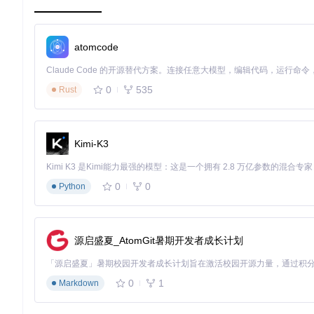
缺陷概率值
：0-1的浮点数值，精确量化缺陷严重程度
电池类型标签
：明确区分单晶（mono）与多晶（poly）电池
atomcode
图1：光伏电池EL图像缺陷类型可视化展示，包含隐裂（横向条
0
535
Rust
科研价值与技术赋能
算法开发与验证平台
Kimi-K3
该数据集为计算机视觉算法提供了标准化测试基准，支持三类核
缺陷分类
：基于概率值的二分类（正常/缺陷）与多分类（隐裂
区域定位
：通过目标检测算法实现缺陷区域的自动框选，定位精
0
0
Python
像素级分割
：利用语义分割网络生成缺陷热力图，支持细微缺陷
某研究团队基于该数据集训练的改进型EfficientNet模型，在
源启盛夏_AtomGit暑期开发者成长计划
模型优化与迁移学习
数据集特别适合开展迁移学习研究，通过在ImageNet等通用
习策略可使模型收敛速度提升2-3倍，小样本条件下（<500样本
0
1
Markdown
工业落地与业务提升