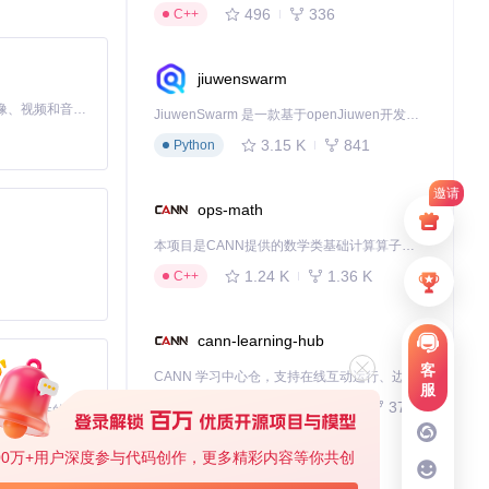
496
336
C++
jiuwenswarm
MiniMax H3 是一个通用的全模态生成系统。它支持对由文本、图像、视频和音频组成的多模态上下文进行统一理解，并能生成分辨率高达 2K、时长可达 15 秒的带原生立体声音频的视频。得益于面向任务泛化的系统设计，H3 在预训练阶段就已具备广泛的多模态上下文理解与生成能力，能够出色地执行复杂的多模态指令。
JiuwenSwarm 是一款基于openJiuwen开发的智能AI Agent，它能够将大语言模型的强大能力，通过你日常使用的各类通讯应用，直接延伸至你的指尖。
3.15 K
841
Python
邀请
ops-math
本项目是CANN提供的数学类基础计算算子库，实现网络在NPU上加速计算。
1.24 K
1.36 K
C++
cann-learning-hub
。
客
CANN 学习中心仓，支持在线互动运行、边学边练，提供教程、示例与优化方案，一站式助力昇腾开发者快速上手。
服
743
379
Jupyter Notebook
基于Python的Xiaozhi AI，适用于想要完整Xiaozhi体验而无需拥有专用硬件的用户。
显示，采用迁移学
00万+用户深度参与代码创作，更多精彩内容等你共创
kernel