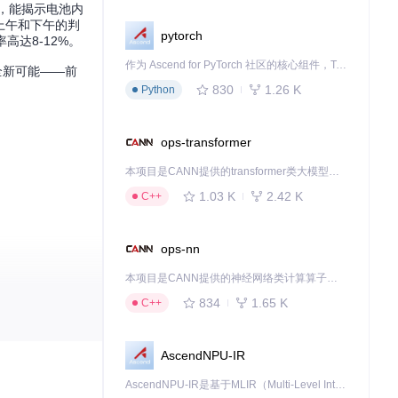
，能揭示电池内
上午和下午的判
pytorch
达8-12%。
作为 Ascend for PyTorch 社区的核心组件，TorchNPU 是昇腾专为 PyTorch 打造的深度学习适配插件，使 PyTorch 框架能够直接调用昇腾 NPU，为开发者提供昇腾 AI 处理器的超强算力。
全新可能——前
830
1.26 K
Python
ops-transformer
本项目是CANN提供的transformer类大模型算子库，实现网络在NPU上加速计算。
1.03 K
2.42 K
C++
ops-nn
本项目是CANN提供的神经网络类计算算子库，实现网络在NPU上加速计算。
834
1.65 K
C++
AscendNPU-IR
AscendNPU-IR是基于MLIR（Multi-Level Intermediate Representation）构建的，面向昇腾亲和算子编译时使用的中间表示，提供昇腾完备表达能力，通过编译优化提升昇腾AI处理器计算效率，支持通过生态框架使能昇腾AI处理器与深度调优