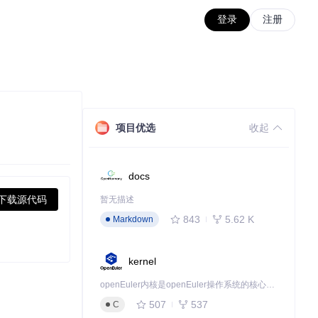
登录
注册
项目优选
收起
docs
下载源代码
暂无描述
843
5.62 K
Markdown
kernel
openEuler内核是openEuler操作系统的核心，既是系统性能与稳定性的基石，也是连接处理器、设备与服务的桥梁。
507
537
C