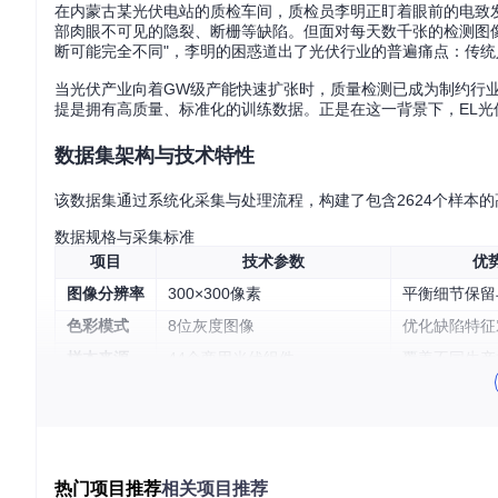
在内蒙古某光伏电站的质检车间，质检员李明正盯着眼前的电致
部肉眼不可见的隐裂、断栅等缺陷。但面对每天数千张的检测图像
断可能完全不同"，李明的困惑道出了光伏行业的普遍痛点：传统人
当光伏产业向着GW级产能快速扩张时，质量检测已成为制约行
提是拥有高质量、标准化的训练数据。正是在这一背景下，EL
数据集架构与技术特性
该数据集通过系统化采集与处理流程，构建了包含2624个样本
数据规格与采集标准
项目
技术参数
优
图像分辨率
300×300像素
平衡细节保留
色彩模式
8位灰度图像
优化缺陷特征
样本来源
44个商用光伏组件
覆盖不同生产
预处理流程
透视校正/畸变消除/灰度归一化
确保跨设备检
缺陷类型与标注体系
数据集创新性地采用双重标注机制，为每个样本提供：
热门项目推荐
相关项目推荐