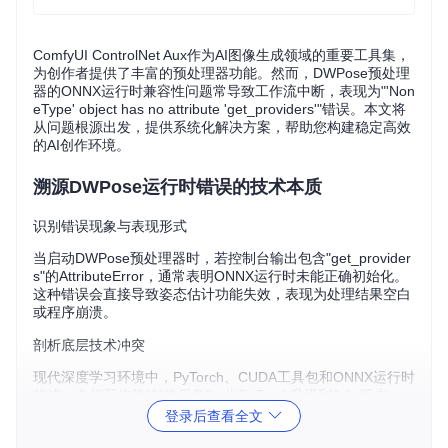
ComfyUI ControlNet Aux作为AI图像生成领域的重要工具集，
为创作者提供了丰富的预处理器功能。然而，DWPose预处理
器的ONNX运行时兼容性问题常导致工作流中断，表现为"'Non
eType' object has no attribute 'get_providers'"错误。本文将
从问题根源出发，提供系统化解决方案，帮助您构建稳定高效
的AI创作环境。
溯源DWPose运行时错误的技术本质
识别错误现象与表现形式
当启动DWPose预处理器时，若控制台输出包含"get_provider
s"的AttributeError，通常表明ONNX运行时未能正确初始化。
这种错误会直接导致姿态估计功能失效，表现为处理结果空白
或程序崩溃。
剖析底层技术冲突
现代深度学习环境中，PyTorch、CUDA工具包和ONNX运行时
构成一个相互依赖的"铁三角"。当PyTorch升级到2.0+版本
后，原有的ONNX运行时1.15版本无法适应CUDA 12.1的新特
登录后查看全文
性，就像旧钥匙无法打开新锁。这种版本不匹配会导致ONNX