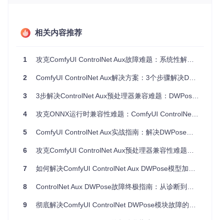
运行时初始化失败，进而使DWPose的detector对象创建失
败，最终引发NoneType错误。
验证环境状态的关键步骤
相关内容推荐
通过以下代码可以快速诊断ONNX运行时状态：
1
攻克ComfyUI ControlNet Aux故障难题：系统性解决方案与优化指南
import
 onnxruntime 
as
 ort

2
ComfyUI ControlNet Aux解决方案：3个步骤解决DWPose预处理器兼容性问题
try
:

# 检查ONNX运行时版本
3
3步解决ControlNet Aux预处理器兼容难题：DWPose与ONNX运行时适配指南
print
(
f"ONNX Runtime版本: 
{ort.__version__}
"
)

4
攻克ONNX运行时兼容性难题：ComfyUI ControlNet Aux的环境适配与功能拓展指南
# 验证设备识别情况
print
(
f"设备信息: 
{ort.get_device()}
"
)

5
ComfyUI ControlNet Aux实战指南：解决DWPose预处理器ONNX运行时兼容性问题
# 检查可用执行提供程序
6
攻克ComfyUI ControlNet Aux预处理器兼容性难题：ONNX运行时配置与优化指南
    providers = ort.get_available_providers()

print
(
f"可用提供程序: 
{providers}
"
)

7
如何解决ComfyUI ControlNet Aux DWPose模型加载失败？从根源修复到预防的完整指南
if
not
 providers:

8
ControlNet Aux DWPose故障终极指南：从诊断到修复的完整解决方案
print
(
"警告: 未检测到任何执行提供程序"
)

elif
"CUDAExecutionProvider"
not
in
 providers:

9
彻底解决ComfyUI ControlNet DWPose模块故障的完整指南
print
(
"警告: CUDA执行提供程序不可用"
)

else
:
