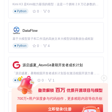
解决版本不匹配问题。
Kimi K3 是Kimi能力最强的模型：这是一个拥有 2.8 万亿参数的混合专家（MoE）模型，具备原生视觉理解能力，并支持 100 万 token 的上下文窗口。
验证修复效果
0
0
Python
升级完成后，重新运行前述诊断脚本，确认输出中包含"CUDA
ExecutionProvider"，且设备信息显示为GPU。此时DWPose
预处理器应能正常初始化并加载模型。
DataFlow
长效架构方案：环境隔离与版本管理
创建专用虚拟环境
基于大模型算子和工作流的高效文本大模型训练数据合成框架
0
4
Python
使用conda创建独立的虚拟环境，避免不同项目间的依赖冲
突：
# 创建专用环境
源启盛夏_AtomGit暑期开发者成长计划
conda create -n comfyui-env python=3.10

conda activate comfyui-env

「源启盛夏」暑期校园开发者成长计划旨在激活校园开源力量，通过积分激励、认证扶持、资源倾斜等形式，引导高校组织和开发者完成「入驻 — 建项目 — 做贡献 — 获认证 — 得资源」的完整闭环。无论你是想带领社团入驻平台的组织者，还是希望用代码贡献证明自己的开发者，都能在这里找到属于你的成长路径。
0
1
Markdown
# 安装兼容版本的核心依赖
pip install torch==2.0.1+cu118 torchvision==0.15.2+cu118 -
700万+用户深度参与代码创作，更多精彩内容等你共创
py-xiaozhi
这种隔离方案如同为每个项目建造独立的"实验室"，确保环境
纯净不受干扰。
基于Python的Xiaozhi AI，适用于想要完整Xiaozhi体验而无需拥有专用硬件的用户。
立即登录/注册