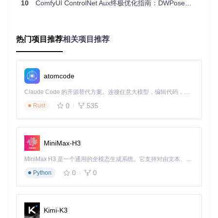
10
ComfyUI ControlNet Aux终极优化指南：DWPose预处理器全面配置与性能调优
print
(
"ONNX运行时环境正常"
)

except
 Exception 
as
 e:

print
(
f"环境检查失败: 
{
str
(e)}
"
热门项目推荐
相关项目推荐
执行此脚本后，若输出中缺少CUDAExecutionProvider或设备
信息显示为CPU，则表明环境存在兼容性问题。
atomcode
实施多维度解决方案
Claude Code 的开源替代方案。连接任意大模型，编辑代码，运行命令，自动验证 — 全自动执行。用 Rust 构建，极致性能。 ｜ An open-source alternative to Claude Code. Connect any LLM, edit code, run commands, and verify changes — autonomously. Built in Rust for speed. Get Started
快速修复路径：环境版本升级
0
535
Rust
升级ONNX运行时核心组件
针对CUDA 12.1环境，最直接有效的解决方案是将ONNX运行
时升级到1.17或更高版本：
MiniMax-H3
# 卸载旧版本
MiniMax H3 是一个通用的全模态生成系统。它支持对由文本、图像、视频和音频组成的多模态上下文进行统一理解，并能生成分辨率高达 2K、时长可达 15 秒的带原生立体声音频的视频。得益于面向任务泛化的系统设计，H3 在预训练阶段就已具备广泛的多模态上下文理解与生成能力，能够出色地执行复杂的多模态指令。
pip uninstall -y onnxruntime onnxruntime-gpu

0
0
Python
# 安装兼容版本
Kimi-K3
此操作如同给系统更换了一个支持新硬件的驱动程序，能快速