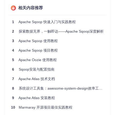
# 根据Sqoop的官方文档编译和安装项目
cd
 sqoop

相关内容推荐
数据快速导入示例
1
Apache Sqoop 快速入门与实践教程
假设我们要从MySQL数据库中导入数据到HDFS，你需要准备
数据库连接信息（包括用户名、密码、数据库名等）。下面是
2
探索数据无界，一触即达——Apache Sqoop深度解析
一个基本的导入命令示例：
3
Apache Sqoop 使用教程
sqoop import \

4
Apache Sqoop 项目教程
--connect 
"jdbc:mysql://localhost:3306/your_database"
 \

--username your_username \

5
Apache Oozie 使用教程
--password your_password \

--table your_table_name \

6
Sqoop安装与配置指南
--target-dir hdfs://localhost/user/hadoop/imported_data \

7
Apache Atlas 技术文档
这条命令会将指定的表数据从MySQL数据库导入到Hadoop文
8
系统设计工具集：awesome-system-design效率工具推荐
件系统的特定目录下，并在每次运行前删除目标目录以避免重
复数据。
9
Apache Atlas 安装教程
3. 应用案例和最佳实践
10
Marmaray 开源项目最佳实践教程