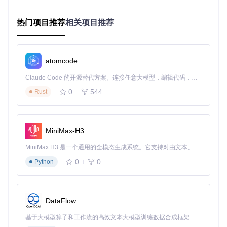
应用案例
数据归档
：定期将旧的数据从在线交易处理(OLTP)系统迁
热门项目推荐
相关项目推荐
移到Hadoop中用于分析。
报表生成
：将数据从数据库导入Hadoop，使用MapReduce
或Spark进行聚合分析，生成业务报表。
数据同步
：在多个数据存储之间保持数据的一致性，例如，
atomcode
从生产数据库到数据湖的实时更新。
最佳实践
Claude Code 的开源替代方案。连接任意大模型，编辑代码，运行命令，自动验证 — 全自动执行。用 Rust 构建，极致性能。 ｜ An open-source alternative to Claude Code. Connect any LLM, edit code, run commands, and verify changes — autonomously. Built in Rust for speed. Get Started
优化转移速度
：利用Split-by参数提高并行导入的效率。
0
544
安全性
Rust
：确保数据传输过程中的加密，尤其是在涉及敏感信
息时。
错误处理
：实施适当的错误记录和重试逻辑，以防数据迁移
过程中出现故障。
MiniMax-H3
4. 典型生态项目
MiniMax H3 是一个通用的全模态生成系统。它支持对由文本、图像、视频和音频组成的多模态上下文进行统一理解，并能生成分辨率高达 2K、时长可达 15 秒的带原生立体声音频的视频。得益于面向任务泛化的系统设计，H3 在预训练阶段就已具备广泛的多模态上下文理解与生成能力，能够出色地执行复杂的多模态指令。
0
0
Python
在大数据生态系统中，Sqoop通常与其他项目协同工作，比
如：
Apache Hive
：将数据从关系型数据库导入Hive，便于进行
DataFlow
SQL查询。
Apache Flume
：虽然Flume主要用于日志收集，但在某些
基于大模型算子和工作流的高效文本大模型训练数据合成框架
场景下也可以配合Sqoop进行数据导入。