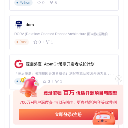
0
5
Apache Spark
Python
：导入的数据常被用于Spark中进行复杂的
分析处理。
Hadoop MapReduce
：对于需要批处理和复杂转换的大型
数据集，Sqoop是数据输入阶段的理想选择。
dora
Apache Sqoop虽然已经退役，但它仍然对那些需要历史数据
DORA (Dataflow-Oriented Robotic Architecture 面向数据流的机器人架构) 是为 AI 与具身智能机器人打造的高性能开发框架，以数据流范式重构开发逻辑，原生支持分布式部署与端边云协同 —— 无需复杂适配，即可实现一体端到端具身大小脑、VLA等模型部署，无缝衔接感知、推理、控制全链路，让 AI 能力与机器人动作深度融合。 依托 Rust 内核与零拷贝通信技术，它将具身大小脑、VLA等模型推理、多模态数据融合延迟压缩至微秒级，同时兼容 ROS2 生态与国产 AI 芯片，彻底降低具身智能机器人的开发门槛，让分布式部署下的 AI 赋能创新更高效、更灵活。
迁移或者在特定场景下工作的项目非常有价值。记得查看Apac
he Attic页面获取退役后的维护信息和任何更新的指导。
0
1
Rust
sqoop
下载源代码
源启盛夏_AtomGit暑期开发者成长计划
Mirror of Apache Sqoop
「源启盛夏」暑期校园开发者成长计划旨在激活校园开源力量，通过积分激励、认证扶持、资源倾斜等形式，引导高校组织和开发者完成「入驻 — 建项目 — 做贡献 — 获认证 — 得资源」的完整闭环。无论你是想带领社团入驻平台的组织者，还是希望用代码贡献证明自己的开发者，都能在这里找到属于你的成长路径。
项目地址：
https://gitcode.com/gh_mirrors/sq/sqoop
0
1
Markdown
700万+用户深度参与代码创作，更多精彩内容等你共创
py-xiaozhi
基于Python的Xiaozhi AI，适用于想要完整Xiaozhi体验而无需拥有专用硬件的用户。
立即登录/注册
0
1
Python