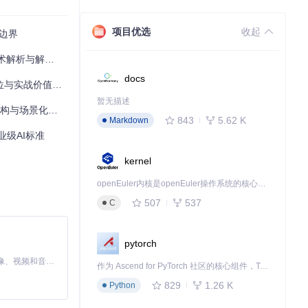
通效率。客服质检
教学资源整理提
项目优选
收起
度边界
性评估中表现均
解析与解决方案
良好的群体适应性。
docs
实战价值深度解析
暂无描述
与场景化应用指南
843
5.62 K
Markdown
进一步整合多模态
语，加速垂直行业
工业级AI标准
kernel
/gitcode.com/
力提升，2.5B
openEuler内核是openEuler操作系统的核心，既是系统性能与稳定性的基石，也是连接处理器、设备与服务的桥梁。
507
537
C
pytorch
下载源代码
MiniMax H3 是一个通用的全模态生成系统。它支持对由文本、图像、视频和音频组成的多模态上下文进行统一理解，并能生成分辨率高达 2K、时长可达 15 秒的带原生立体声音频的视频。得益于面向任务泛化的系统设计，H3 在预训练阶段就已具备广泛的多模态上下文理解与生成能力，能够出色地执行复杂的多模态指令。
作为 Ascend for PyTorch 社区的核心组件，TorchNPU 是昇腾专为 PyTorch 打造的深度学习适配插件，使 PyTorch 框架能够直接调用昇腾 NPU，为开发者提供昇腾 AI 处理器的超强算力。
NVIDIA NeMo Canary-Qwen-2.5B是英文语音识别模型，2.5B参数，418 RTFx运行速度，支持语音转文本及转录后总结、问答等LLM功能，多数据集测试达SOTA水平，商业可用。
829
1.26 K
Python