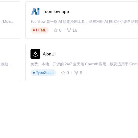
Toonflow-app
Kimi K3 是Kimi能力最强的模型：这是一个拥有 2.8 万亿参数的混合专家（MoE）模型，具备原生视觉理解能力，并支持 100 万 token 的上下文窗口。
0
16
HTML
AionUi
「源启盛夏」暑期校园开发者成长计划旨在激活校园开源力量，通过积分激励、认证扶持、资源倾斜等形式，引导高校组织和开发者完成「入驻 — 建项目 — 做贡献 — 获认证 — 得资源」的完整闭环。无论你是想带领社团入驻平台的组织者，还是希望用代码贡献证明自己的开发者，都能在这里找到属于你的成长路径。
0
6
TypeScript