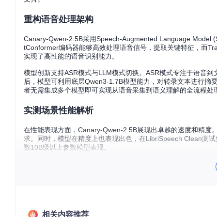
重构语音处理架构
Canary-Qwen-2.5B采用Speech-Augmented Language 
tConformer编码器能够高效处理语音信号，提取关键特征，而T
实现了高性能的语音识别能力。
模型创新支持ASR模式与LLM模式切换。ASR模式专注于语音
后，模型可利用底层Qwen3-1.7B模型能力，对转录文本进
者无需集成多个模型即可实现从语音采集到语义理解的全流程处
实测场景性能解析
在性能表现方面，Canary-Qwen-2.5B展现出卓越的速度
求。同时，模型在精度上也表现出色，在LibriSpeech Clean测
数10B级以上参数模型表现。
模型训练基于234K小时高质量语音数据，涵盖Granary、YTC、
集15%的过采样训练，模型特别优化了口语化表达的识别能力，
繁忙街道背景音）下仍保持9.83%的WER，展现出优异的环境适
拓展行业应用边界
相关内容推荐