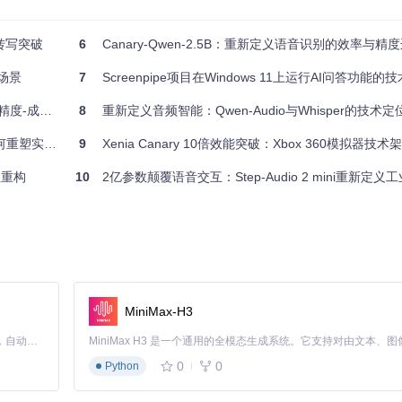
势。在实时会议转录场景，418倍速处理能力可实现字幕秒级同步，提升会议沟
提升服务质量。教育场景中，模型能同时完成课堂录音转写与内容摘要，为
时转写突破
6
Canary-Qwen-2.5B：重新定义语音识别的效率与精
行，较传统解决方案降低70%以上算力成本。值得注意的是，模型在公平
场景
7
Screenpipe项目在Windows 11上运行AI问答功能的技术
群体WER差异小于3%，46-85岁年龄组识别准确率甚至优于年轻群体，显示出
"三角难题
8
重新定义音频智能：Qwen-Audio与Whisper的技术定位与
语音交互范式
9
Xenia Canary 10倍效能突破：Xbox 360模拟器技术架构
"正在取代单纯参数堆砌的技术路线。随着SALM架构的成熟，未来语音模型可能
的支持也降低了二次开发门槛，企业可基于此模型微调特定领域口音或专业术
值重构
10
2亿参数颠覆语音交互：Step-Audio 2 mini重新定义
kit快速部署。如需获取模型，可通过以下命令克隆仓库：
git clone https:/
技术在智能客服、医疗听写、自动驾驶等领域的应用普及。随着边缘计算能
来更自然、高效的语音交互体验。
MiniMax-H3
Claude Code 的开源替代方案。连接任意大模型，编辑代码，运行命令，自动验证 — 全自动执行。用 Rust 构建，极致性能。 ｜ An open-source alternative to Claude Code. Connect any LLM, edit code, run commands, and verify changes — autonomously. Built in Rust for speed. Get Started
0
0
Python
n-2.5b