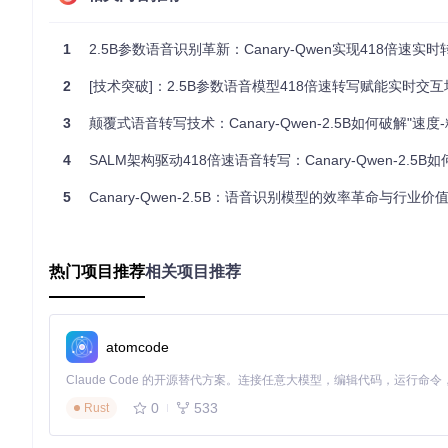
Canary-Qwen-2.5B的技术特性使其在多场景具备落地优
领域，1.61%的高精度识别确保对话分析准确性，有助于企业
供支持。
1
2.5B参数语音识别革新：Canary-Qwen实现418倍速实
在边缘设备部署上，其2.5B参数规模可在消费级GPU上高效运
2
[技术突破]：2.5B参数语音模型418倍速转写赋能实时交互
衡：在Casual Conversations数据集测试中，不同性别
3
颠覆式语音转写技术：Canary-Qwen-2.5B如何破解"速度-精度-成本
引领语音技术发展方向
4
SALM架构驱动418倍速语音转写：Canary-Qwen-2.5B如何重塑实时
Canary-Qwen-2.5B的发布印证了"高效架构+精准调优
理解能力，实现更丰富的交互体验。NVIDIA NeMo工具链
5
Canary-Qwen-2.5B：语音识别模型的效率革命与行业价
落地。
该模型采用CC-BY-4.0开源协议，开发者可通过NeMo tool
hf_mirrors/nvidia/canary-qwen-2.5b
。这将推动语音识别
热门项目推荐
相关项目推荐
级参数模型有望成为下一代语音交互设备的标准配置，为用户带
atomcode
canary-qwen-2.5b
0
533
Rust
项目地址：
https://gitcode.com/hf_mirrors/nvidia/canary-qwe