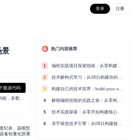
登录
注册
热门内容推荐
场景
1
编程实践项目探索指南：从零构建技术能力体系
2
技术解构式学习：从0到1构建你的编程知识体系
下载源代码
3
构建自己的技术世界：build-your-own-x项目的实践探索指南
NVIDIA NeMo Canary-Qwen-2.5B是英文语音识别模型，2.5B参数，418 RTFx运行速度，支持语音转文本及转录后总结、问答等LLM功能，多数据集测试达SOTA水平，商业可用。
4
解锁编程技能的实践之旅：从零构建你的技术世界
5
技术实践探索：从零开始构建核心系统的实践指南
6
亲手锻造技术引擎：从0到1构建核心系统的实践指南
新精度纪录。该模型
缘设备轻量化部署