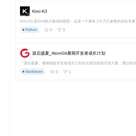
Kimi-K3
0
0
Python
源启盛夏_AtomGit暑期开发者成长计划
0
1
Markdown