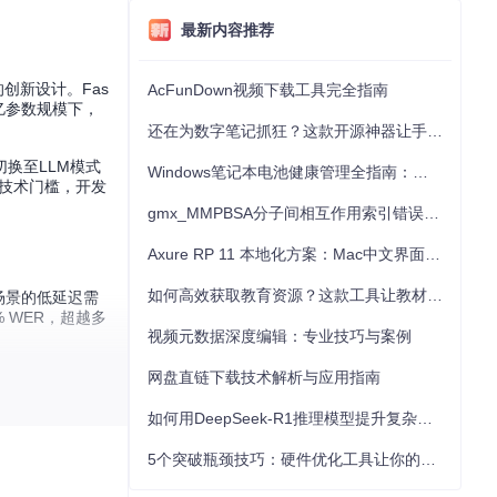
最新内容推荐
码器的创新设计。Fas
AcFunDown视频下载工具完全指南
5亿参数规模下，
还在为数字笔记抓狂？这款开源神器让手写批注效率提升300%
换至LLM模式
Windows笔记本电池健康管理全指南：从根源解决电池损耗问题
的技术门槛，开发
gmx_MMPBSA分子间相互作用索引错误的深度诊断与解决
Axure RP 11 本地化方案：Mac中文界面优化与原型设计工具汉化全指南
如何高效获取教育资源？这款工具让教材下载效率提升80%
时场景的低延迟需
% WER，超越多
视频元数据深度编辑：专业技巧与案例
过对AMI会议数据
网盘直链下载技术解析与应用指南
信噪比（相当于
如何用DeepSeek-R1推理模型提升复杂任务解决能力：完整指南
5个突破瓶颈技巧：硬件优化工具让你的电脑性能提升30%