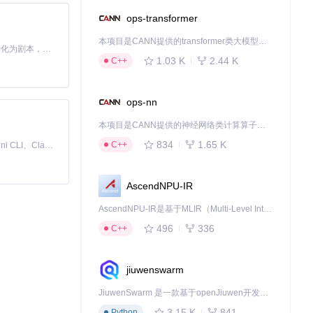
ops-transformer
本项目是CANN提供的transformer类大模型算子库，实现网络在NPU上加速计算。
Toonflow 是一款 AI 短剧漫剧工具，能够利用 AI 技术将小说自动转化为剧本，并结合 AI 生成的图片和视频，实现高效的短剧创作。借助 Toonflow，可以轻松完成从文字到影像的全流程，让短剧制作变得更加智能与便捷。
1.03 K
2.44 K
C++
ops-nn
本项目是CANN提供的神经网络类计算算子库，实现网络在NPU上加速计算。
834
1.65 K
C++
免费、本地、开源的 24/7 全天候 Cowork 应用，以及适用于 Gemini CLI、Claude Code、Codex、OpenCode、Qwen Code、Goose CLI、Auggie 等的 OpenClaw | 🌟 喜欢就点star吧
AscendNPU-IR
AscendNPU-IR是基于MLIR（Multi-Level Intermediate Representation）构建的，面向昇腾亲和算子编译时使用的中间表示，提供昇腾完备表达能力，通过编译优化提升昇腾AI处理器计算效率，支持通过生态框架使能昇腾AI处理器与深度调优
496
336
C++
jiuwenswarm
JiuwenSwarm 是一款基于openJiuwen开发的智能AI Agent，它能够将大语言模型的强大能力，通过你日常使用的各类通讯应用，直接延伸至你的指尖。
3.15 K
841
Python