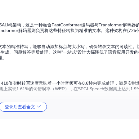
Model (SALM)架构，这是一种融合FastConformer编码器与Transformer解
ransformer解码器则负责将这些特征转换为精准的文本。这种架构在仅2
到文本的精准转写，能够自动添加标点与大小写，确保转录文本的可读性。切
行摘要生成、问题解答等后处理。这种"一站式"设计大幅降低了语音应用开发
理。
和精度。418倍实时转写速度意味着一小时音频可在8.6秒内完成处理，满足实
试集上实现1.61%的词错误率（WER），在SPGI Speech数据集上达到1.9
LibriLight等26个数据集，包含对话、网络视频、有声书等多元场景。通
登录后查看全文
能准确捕捉重复、停顿等自然语言特征。在噪声环境测试中，即使在0dB
应性。