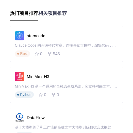
第二步：脚本配置（约5分钟）
操作指南
：运行脚本并指定ISO路径和暂存驱动器：
.\tiny11
热门项目推荐
相关项目推荐
maker.ps1 -ISO <驱动器字母> -SCRATCH <暂存驱动器字
母>
。根据提示选择所需的Windows 11 SKU版本。
常见问题
：暂存驱动器需至少有20GB可用空间，建议使用非
atomcode
系统盘以避免影响系统性能。
Claude Code 的开源替代方案。连接任意大模型，编辑代码，运行命令，自动验证 — 全自动执行。用 Rust 构建，极致性能。 ｜ An open-source alternative to Claude Code. Connect any LLM, edit code, run commands, and verify changes — autonomously. Built in Rust for speed. Get Started
第三步：生成镜像（约30-60分钟）
0
543
Rust
操作指南
：等待脚本自动完成精简过程，完成后在脚本目录下
生成tiny11.iso文件。可用于制作启动U盘或虚拟机安装。
常见问题
：过程中若出现DISM错误，通常是ISO镜像损坏或不
MiniMax-H3
完整，建议重新下载官方镜像。
MiniMax H3 是一个通用的全模态生成系统。它支持对由文本、图像、视频和音频组成的多模态上下文进行统一理解，并能生成分辨率高达 2K、时长可达 15 秒的带原生立体声音频的视频。得益于面向任务泛化的系统设计，H3 在预训练阶段就已具备广泛的多模态上下文理解与生成能力，能够出色地执行复杂的多模态指令。
四、深度解析：Tiny11Builder的技术奥秘
精简效果对比表
0
0
Python
Tiny11常
Tiny11核
原版Window
指标
规版
心版
s 11
安装镜像
约5-6GB
约3-4GB
约2-2.5GB
大小
DataFlow
系统占用
约12-15G
基于大模型算子和工作流的高效文本大模型训练数据合成框架
约20-25GB
约8-10GB
空间
B