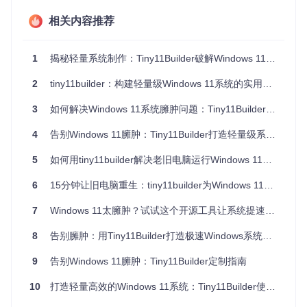
场景
乐、长期使用
试、临时系统
相关内容推荐
维护
低，支持后续更新和
高，无法添加新功能和
难度
功能添加
更新
1
揭秘轻量系统制作：Tiny11Builder破解Windows 11臃肿难题
功能
保留核心功能，移除
极致精简，移除组件存
完整
非必要应用
储和更新功能
2
tiny11builder：构建轻量级Windows 11系统的实用指南
性
三、实施步骤：三步完成轻量级系统打造
3
如何解决Windows 11系统臃肿问题：Tiny11Builder轻量化定制方案
流程图结构：
4
告别Windows 11臃肿：Tiny11Builder打造轻量级系统解决方案
准备工作 → 脚本配置 → 生成镜像

  ↓           ↓           ↓

5
如何用tiny11builder解决老旧电脑运行Windows 11卡顿问题
挂载ISO → 设置执行策略 → 验证镜像可用性

  ↓           ↓           ↓

6
15分钟让旧电脑重生：tiny11builder为Windows 11瘦身体验指南
第一步：准备工作（约10分钟）
7
Windows 11太臃肿？试试这个开源工具让系统提速40%
操作指南
：从微软官网下载Windows 11 ISO镜像，挂载到系
8
告别臃肿：用Tiny11Builder打造极速Windows系统的创新方案
统驱动器。以管理员身份打开PowerShell 5.1，设置执行策
略：
Set-ExecutionPolicy Bypass -Scope Process
。
9
告别Windows 11臃肿：Tiny11Builder定制指南
常见问题
：若出现"无法加载文件"错误，需检查PowerShell执
10
打造轻量高效的Windows 11系统：Tiny11Builder使用指南
行策略是否正确设置，或尝试以管理员身份重新运行。