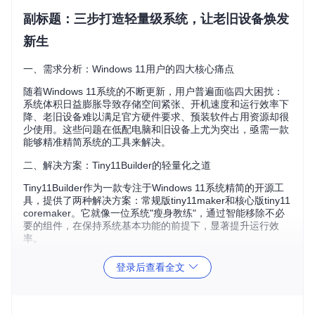
副标题：三步打造轻量级系统，让老旧设备焕发
新生
一、需求分析：Windows 11用户的四大核心痛点
随着Windows 11系统的不断更新，用户普遍面临四大困扰：
系统体积日益膨胀导致存储空间紧张、开机速度和运行效率下
降、老旧设备难以满足官方硬件要求、预装软件占用资源却很
少使用。这些问题在低配电脑和旧设备上尤为突出，亟需一款
能够精准精简系统的工具来解决。
二、解决方案：Tiny11Builder的轻量化之道
Tiny11Builder作为一款专注于Windows 11系统精简的开源工
具，提供了两种解决方案：常规版tiny11maker和核心版tiny11
coremaker。它就像一位系统"瘦身教练"，通过智能移除不必
要的组件，在保持系统基本功能的前提下，显著提升运行效
率。
决策矩阵：选择适合你的版本
登录后查看全文
对比
常规版（tiny11mak
核心版（tiny11corema
维度
er.ps1）
ker.ps1）
适用
日常办公、家庭娱
快速测试环境、开发调