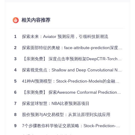
法，满足不同场景下的需求。
应用场景
相关内容推荐
在电子商务、在线广告、视频推荐等众多领域，CTR预测是优
化用户体验、提升业务转化率的关键。
prediction-flow
特
1
探索未来：Aviator 预测应用，引领科技新潮流
别适用于以下场景：
2
探索面部特征的奥秘：face-attribute-prediction深度学习项目推荐
广告系统
：精准投放，提高广告点击概率。
电商平台
：个性化商品推荐，增加用户互动与购买转化。
3
【亲测免费】 深度点击率预测框架DeepCTR-Torch：构建与优化CTR模型的利器！
内容推荐
：视频、音乐或新闻的个性化推荐，增强用户黏
性。
4
探索视觉焦点：Shallow and Deep Convolutional Networks for Saliency Prediction
借助其提供的示例，如对MovieLens和Amazon数据集的应
5
41种AI预测模型：Stock-Prediction-Models的金融科技突破解析
用，开发者可以迅速上手，将其融入实际项目中，进行快速迭
代和优化。
6
【亲测免费】 探索Awesome Conformal Prediction：预测模型的新纪元
项目特点
7
探索篮球智慧：NBA比赛预测器项目
高度可定制
：无论是特征处理还是模型选择，开发者都能找
8
股价预测与AI交易模型：从算法原理到实战应用
到足够的灵活性以匹配特定任务。
易用性
：简单的安装过程和直观的API设计，快速启动项目
9
7个步骤教你科学验证交易策略：Stock-Prediction-Models的回测实战指南
无阻碍。