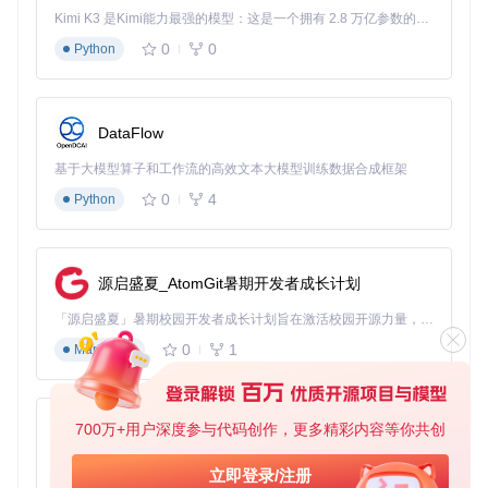
Kimi K3 是Kimi能力最强的模型：这是一个拥有 2.8 万亿参数的混合专家（MoE）模型，具备原生视觉理解能力，并支持 100 万 token 的上下文窗口。
0
0
Python
DataFlow
基于大模型算子和工作流的高效文本大模型训练数据合成框架
0
4
Python
源启盛夏_AtomGit暑期开发者成长计划
「源启盛夏」暑期校园开发者成长计划旨在激活校园开源力量，通过积分激励、认证扶持、资源倾斜等形式，引导高校组织和开发者完成「入驻 — 建项目 — 做贡献 — 获认证 — 得资源」的完整闭环。无论你是想带领社团入驻平台的组织者，还是希望用代码贡献证明自己的开发者，都能在这里找到属于你的成长路径。
0
1
Markdown
700万+用户深度参与代码创作，更多精彩内容等你共创
py-xiaozhi
基于Python的Xiaozhi AI，适用于想要完整Xiaozhi体验而无需拥有专用硬件的用户。
立即登录/注册