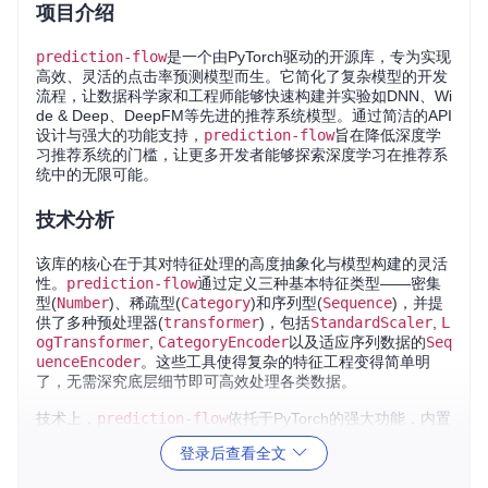
项目介绍
prediction-flow
是一个由PyTorch驱动的开源库，专为实现
高效、灵活的点击率预测模型而生。它简化了复杂模型的开发
流程，让数据科学家和工程师能够快速构建并实验如DNN、Wi
de & Deep、DeepFM等先进的推荐系统模型。通过简洁的API
设计与强大的功能支持，
prediction-flow
旨在降低深度学
习推荐系统的门槛，让更多开发者能够探索深度学习在推荐系
统中的无限可能。
技术分析
该库的核心在于其对特征处理的高度抽象化与模型构建的灵活
性。
prediction-flow
通过定义三种基本特征类型——密集
型(
Number
)、稀疏型(
Category
)和序列型(
Sequence
)，并提
供了多种预处理器(
transformer
)，包括
StandardScaler
,
L
ogTransformer
,
CategoryEncoder
以及适应序列数据的
Seq
uenceEncoder
。这些工具使得复杂的特征工程变得简单明
了，无需深究底层细节即可高效处理各类数据。
技术上，
prediction-flow
依托于PyTorch的强大功能，内置
一系列前沿的CTR预测模型，从基础的深度神经网络到深度兴
登录后查看全文
趣网络(DIN)、深度因子化机网络(DeepFM)，乃至更高级的进
化网络模型，如DIEN，覆盖了当前推荐系统领域的热门算