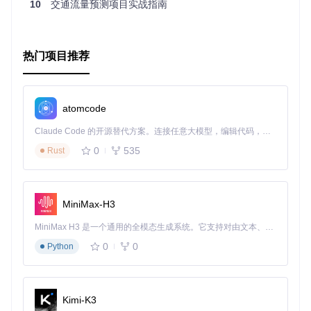
10
交通流量预测项目实战指南
先进模型集成
：集合了最新研究成果的模型，让用户轻松接
入先进的预测技术。
文档齐全
：详尽的文档和丰富示例，帮助新手快速入门。
社区活跃
：虽然未直接提及社区信息，但基于GitHub平台的
热门项目推荐
项目通常有良好的社区响应和支持潜力。
综上所述，
prediction-flow
项目以其专业性和易用性脱颖
而出，成为构建高性能推荐系统不可多得的选择。对于寻求优
atomcode
化用户交互体验、提升推荐系统准确度的开发者而言，这是一
个值得深入研究和应用的宝藏项目。立即加入这一旅程，探索
Claude Code 的开源替代方案。连接任意大模型，编辑代码，运行命令，自动验证 — 全自动执行。用 Rust 构建，极致性能。 ｜ An open-source alternative to Claude Code. Connect any LLM, edit code, run commands, and verify changes — autonomously. Built in Rust for speed. Get Started
预测之流，让你的系统更加智能、更加懂用户。
0
535
Rust
MiniMax-H3
MiniMax H3 是一个通用的全模态生成系统。它支持对由文本、图像、视频和音频组成的多模态上下文进行统一理解，并能生成分辨率高达 2K、时长可达 15 秒的带原生立体声音频的视频。得益于面向任务泛化的系统设计，H3 在预训练阶段就已具备广泛的多模态上下文理解与生成能力，能够出色地执行复杂的多模态指令。
0
0
Python
Kimi-K3