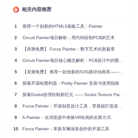
实验
：对无线电设备性能进行测试，探索不同设置下的显示
效果。
相关内容推荐
例如，你可以使用以下命令将示例笑脸图像转换为适用于Hack
RF的IQ流：
1
推荐一个创新的HTML5画板工具：Painter
2
Circuit Painter项目解析：用代码绘制PCB的艺术
3
【亲测免费】 Forza Painter：数字艺术的新篇章
然后通过
hackrf_transfer
传输到频率为2450MHz的HackR
F。
4
Circuit Painter项目核心概念解析：PCB设计中的图层与对象系统
项目特点
5
【亲测免费】 推荐一款创新的SVG路径动画库——Lazy Line Painter
6
探索开源绘图利器：Pretty Painter 安装与使用指南
兼容性强
：支持HackRF和BladeRF等常见无线电设备，同
时也可输出原始的I/Q浮点样本数据。
7
探索Godot纹理绘制新纪元 —— Godot Texture Painter
易用性高
：简单的命令行接口使得设置和使用非常直观。
实时性好
：可根据输入的“线时间”参数动态展示图像变化。
8
Forza Painter：开源创意设计工具，零基础打造游戏车辆个性化涂装
创意无限
：无论是个人创作还是集体活动，都能激发无尽的
想象力和实验乐趣。
9
A-Painter：在浏览器中体验VR绘画的全新方式
总的来说，Spectrum Painter 将图像与无线电技术巧妙结合，
10
Forza Painter：革新车辆涂装创作的开源工具
为探索无线电世界提供了全新的视角。无论你是无线电爱好
者，还是寻找新的艺术表达形式，这个开源项目都值得你尝试