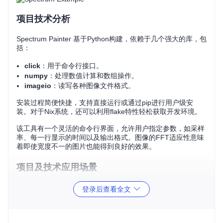
项目技术分析
Spectrum Painter 基于Python构建，依赖于几个强大的库，包
括：
click
：用于命令行接口。
numpy
：处理数值计算和数组操作。
imageio
：读写各种图像文件格式。
安装过程简便快捷，支持直接运行或通过pip进行用户级安
装。对于Nix系统，还可以利用flake特性轻松获取开发环境。
该工具有一个灵活的命令行界面，允许用户指定参数，如采样
率、每一行显示的时间以及输出格式。图像的FFT适应性意味
着即使宽度不一的图片也能得到良好的效果。
项目及技术应用场景
无线电艺术
：通过调整参数，你可以创造出独特的无线电频
登录后查看全文
谱艺术作品，让静态图像以全新的方式呈现。
教育演示
：这是一个有趣的教学工具，可用于解释无线电波
的工作原理和频谱分析。