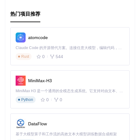
和贡献。现在就开始你的无线电艺术之旅吧！
热门项目推荐
atomcode
Claude Code 的开源替代方案。连接任意大模型，编辑代码，运行命令，自动验证 — 全自动执行。用 Rust 构建，极致性能。 ｜ An open-source alternative to Claude Code. Connect any LLM, edit code, run commands, and verify changes — autonomously. Built in Rust for speed. Get Started
0
544
Rust
MiniMax-H3
MiniMax H3 是一个通用的全模态生成系统。它支持对由文本、图像、视频和音频组成的多模态上下文进行统一理解，并能生成分辨率高达 2K、时长可达 15 秒的带原生立体声音频的视频。得益于面向任务泛化的系统设计，H3 在预训练阶段就已具备广泛的多模态上下文理解与生成能力，能够出色地执行复杂的多模态指令。
0
0
Python
DataFlow
基于大模型算子和工作流的高效文本大模型训练数据合成框架