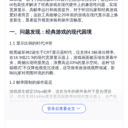
tX包装技术解决了经典游戏在现代硬件上的兼容性问题，实现
宽屏显示、高帧率运行和画质提升。对于怀旧玩家和经典游戏
爱好者而言，这款工具能够让20年前的游戏在现代显示器上焕
发新生，显著提升视觉体验和操作流畅度。
一、问题发现：经典游戏的现代困境
1.1 显示比例的时代冲突
暗黑破坏神2诞生于CRT显示器时代，仅支持4:3标准分辨率。
在16:9或21:9的现代宽屏显示器上，游戏画面被压缩在屏幕中
央，两侧出现明显黑边，浪费高达33%的显示空间。这种"信
箱模式"不仅降低视觉沉浸感，还导致有效游戏视野缩减，影
响玩家对周围环境的判断。
1.2 帧率限制的操作延迟
游戏原生锁定25fps帧率，这在当年的硬件条件下是合理设
计，但在支持144Hz甚至更高刷新率的现代显示器上，会产生
明显的卡顿感。经测试，这种低帧率导致的操作响应延迟可达
40ms以上，严重影响动作游戏的操作体验。
登录后查看全文
1.3 画质退化的视觉落差
原始游戏缺乏现代抗锯齿技术，在高分辨率显示器上，人物轮