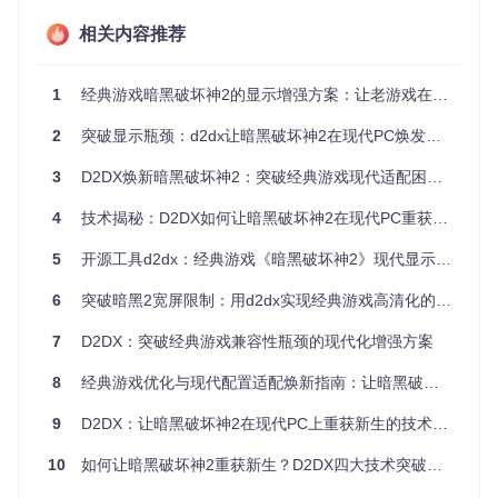
廓和场景边缘呈现明显锯齿状。简单的像素拉伸导致画面模
糊，纹理细节损失可达30%，与现代游戏的视觉标准形成强烈
相关内容推荐
反差。
二、方案解析：d2dx的技术革新
1
经典游戏暗黑破坏神2的显示增强方案：让老游戏在现代硬件上焕发新生
2
突破显示瓶颈：d2dx让暗黑破坏神2在现代PC焕发新生
2.1 核心技术原理
d2dx采用API拦截技术（类似游戏外挂的指令转换机制），将
3
D2DX焕新暗黑破坏神2：突破经典游戏现代适配困局全解析
游戏原生的Glide API调用转换为现代DirectX 11渲染指令。这
种转换过程就像一位"翻译官"，将老式图形指令"翻译"成现代
4
技术揭秘：D2DX如何让暗黑破坏神2在现代PC重获新生
显卡能够高效执行的新指令，同时保持游戏逻辑完全不变。
5
开源工具d2dx：经典游戏《暗黑破坏神2》现代显示器适配配置指南
图1：d2dx宽屏模式下的游戏主菜单，展示完整填充现代显示
6
突破暗黑2宽屏限制：用d2dx实现经典游戏高清化的完美方案
器的效果
7
D2DX：突破经典游戏兼容性瓶颈的现代化增强方案
2.2 宽屏实现创新
8
经典游戏优化与现代配置适配焕新指南：让暗黑破坏神2重获新生
传统4:3画面通过智能插值算法扩展至宽屏比例，关键技术包
括：
9
D2DX：让暗黑破坏神2在现代PC上重获新生的技术解决方案
视野扩展：通过场景边缘信息重构，增加水平方向视野
10
如何让暗黑破坏神2重获新生？D2DX四大技术突破实现60帧高清体验
比例适配：采用非均匀缩放算法，避免人物拉伸变形
界面调整：自动重排UI元素，确保关键信息在宽屏模式下合