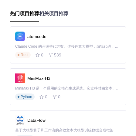
理布局
2.3 性能优化策略
热门项目推荐
相关项目推荐
d2dx通过多种技术手段实现性能提升：
纹理缓存优化：减少40%显存占用
多线程渲染：充分利用现代CPU多核性能
atomcode
帧率解锁：突破25fps限制，最高支持显示器原生刷新率
Claude Code 的开源替代方案。连接任意大模型，编辑代码，运行命令，自动验证 — 全自动执行。用 Rust 构建，极致性能。 ｜ An open-source alternative to Claude Code. Connect any LLM, edit code, run commands, and verify changes — autonomously. Built in Rust for speed. Get Started
三、价值呈现：量化的体验提升
0
539
Rust
3.1 核心指标对比
性能指标
传统模式
d2dx增强模式
提升幅度
MiniMax-H3
帧率表现
25fps
60fps+
140%
MiniMax H3 是一个通用的全模态生成系统。它支持对由文本、图像、视频和音频组成的多模态上下文进行统一理解，并能生成分辨率高达 2K、时长可达 15 秒的带原生立体声音频的视频。得益于面向任务泛化的系统设计，H3 在预训练阶段就已具备广泛的多模态上下文理解与生成能力，能够出色地执行复杂的多模态指令。
输入延迟
40ms
5ms
87.5%
0
0
Python
视野范围
标准4:3
宽屏16:9
33%
显存占用
高
低
40%减少
3.2 画质增强效果
DataFlow
FXAA抗锯齿对比
基于大模型算子和工作流的高效文本大模型训练数据合成框架