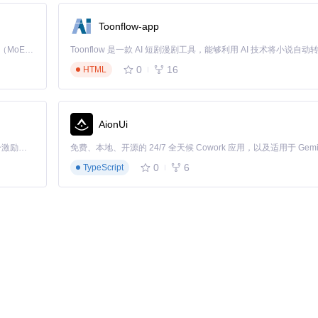
Toonflow-app
Kimi K3 是Kimi能力最强的模型：这是一个拥有 2.8 万亿参数的混合专家（MoE）模型，具备原生视觉理解能力，并支持 100 万 token 的上下文窗口。
0
16
HTML
根据提示解决环境问题
AionUi
「源启盛夏」暑期校园开发者成长计划旨在激活校园开源力量，通过积分激励、认证扶持、资源倾斜等形式，引导高校组织和开发者完成「入驻 — 建项目 — 做贡献 — 获认证 — 得资源」的完整闭环。无论你是想带领社团入驻平台的组织者，还是希望用代码贡献证明自己的开发者，都能在这里找到属于你的成长路径。
0
6
TypeScript
行