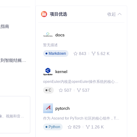
项目优选
收起
践指南
docs
暂无描述
843
5.62 K
Markdown
饮行业解决方案
kernel
openEuler内核是openEuler操作系统的核心，既是系统性能与稳定性的基石，也是连接处理器、设备与服务的桥梁。
507
537
C
pytorch
MiniMax H3 是一个通用的全模态生成系统。它支持对由文本、图像、视频和音频组成的多模态上下文进行统一理解，并能生成分辨率高达 2K、时长可达 15 秒的带原生立体声音频的视频。得益于面向任务泛化的系统设计，H3 在预训练阶段就已具备广泛的多模态上下文理解与生成能力，能够出色地执行复杂的多模态指令。
作为 Ascend for PyTorch 社区的核心组件，TorchNPU 是昇腾专为 PyTorch 打造的深度学习适配插件，使 PyTorch 框架能够直接调用昇腾 NPU，为开发者提供昇腾 AI 处理器的超强算力。
829
1.26 K
Python