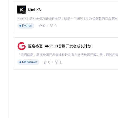
java -version || 
echo
"JDK未安装或版本不符"
mysql --version || 
echo
"MySQL未安装或版本不符"
Kimi-K3
redis-cli ping || 
echo
"Redis未运行"
node -v | grep 
'v16.'
 || 
echo
"Node.js版本需为16.x"
0
0
Python
⚠️执行提示：保存为check_env.sh，赋予执行权限后运行，
快速启动的实现方法：一键部署脚本与流程
源启盛夏_AtomGit暑期开发者成长计划
完成环境准备后，我们可以通过以下步骤快速启动系统：
数据库初始化
0
1
Markdown
# 进入项目目录
cd
# 导入SQL脚本
⚠️执行提示：执行前需替换数据库密码，确保MySQL服务正常运
配置文件修改
# docker/server/application.yml
spring: