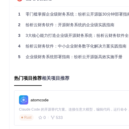
环境部署的准备方法：系统环境检测与配置
1
零门槛掌握企业级财务系统：纷析云开源版30分钟部署指
在开始部署前，我们需要确保服务器环境满足以下要求：
2
纷析云财务软件：开源财务系统的企业级实践指南
🔍 第一步：检查基础依赖
3
3大核心能力打造企业级开源财务系统：纷析云财务软件全
JDK 1.8（需配置JAVA_HOME环境变量）
MySQL 5.7+（需关闭only_full_group模式）
4
纷析云财务软件：中小企业财务数字化解决方案实践指南
Redis 4.0+（默认端口6379）
Node.js 16.x（版本过高会导致构建失败）
5
企业级财务系统部署指南：纷析云开源版高效实施手册
🔍 第二步：获取项目源码
热门项目推荐
相关项目推荐
git 
clone
⚠️执行提示：确保网络通畅，代理设置正确，避免克隆过程中断
atomcode
🔍 第三步：环境初始化脚本
0
533
Rust
#!/bin/bash
# 环境检测脚本