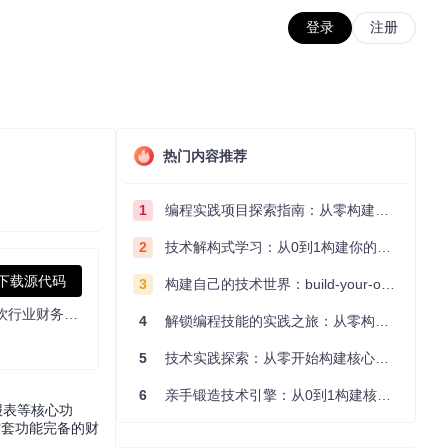
登录
注册
热门内容推荐
1
编程实践项目探索指南：从零构建技术能力体系
2
技术解构式学习：从0到1构建你的编程知识体系
下载源代码
3
构建自己的技术世界：build-your-own-x项目的实践探索指南
纷析云SAAS云财务软件开源版，包含账套、凭证字、科目、期初、币别、账簿、报表、凭证、结账等功能。 纷析云开源财务系统，餐饮行业财务软件、微服务架构财务软件、开源云财务软件、Java开源财务软件首选！
4
解锁编程技能的实践之旅：从零构建你的技术世界
5
技术实践探索：从零开始构建核心系统的实践指南
6
亲手锻造技术引擎：从0到1构建核心系统的实践指南
报表等核心功
这套功能完备的财