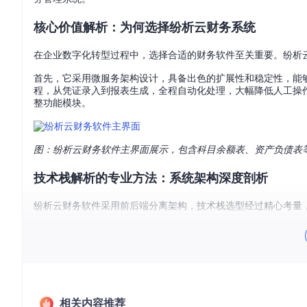
核心价值解析：为何选择纷析云财务系统
在企业数字化转型过程中，选择合适的财务软件至关重要。纷析云
首先，它采用微服务架构设计，具备出色的扩展性和稳定性，能
程，从凭证录入到报表生成，全程自动化处理，大幅降低人工操
整功能模块。
图：纷析云财务软件主界面展示，包含科目余额表、资产负债表
技术栈解析的专业方法：系统架构深度剖析
纷析云财务软件采用前后端分离架构，技术栈选型经过精心考量
📱前端技术：Vue2 + HeyUI
后端技术：SpringBoot 2.x + MyBatis + Redis
数据库：MySQL 5.7+
这种技术组合不仅保证了界面的美观与交互的流畅，也确保了后端
作，极大降低了财务人员的学习成本。
相关内容推荐