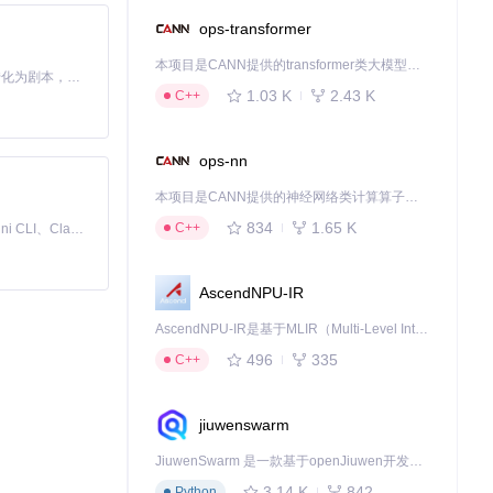
ops-transformer
本项目是CANN提供的transformer类大模型算子库，实现网络在NPU上加速计算。
Toonflow 是一款 AI 短剧漫剧工具，能够利用 AI 技术将小说自动转化为剧本，并结合 AI 生成的图片和视频，实现高效的短剧创作。借助 Toonflow，可以轻松完成从文字到影像的全流程，让短剧制作变得更加智能与便捷。
1.03 K
2.43 K
C++
ops-nn
本项目是CANN提供的神经网络类计算算子库，实现网络在NPU上加速计算。
834
1.65 K
C++
免费、本地、开源的 24/7 全天候 Cowork 应用，以及适用于 Gemini CLI、Claude Code、Codex、OpenCode、Qwen Code、Goose CLI、Auggie 等的 OpenClaw | 🌟 喜欢就点star吧
AscendNPU-IR
AscendNPU-IR是基于MLIR（Multi-Level Intermediate Representation）构建的，面向昇腾亲和算子编译时使用的中间表示，提供昇腾完备表达能力，通过编译优化提升昇腾AI处理器计算效率，支持通过生态框架使能昇腾AI处理器与深度调优
496
335
C++
jiuwenswarm
JiuwenSwarm 是一款基于openJiuwen开发的智能AI Agent，它能够将大语言模型的强大能力，通过你日常使用的各类通讯应用，直接延伸至你的指尖。
3.14 K
842
Python