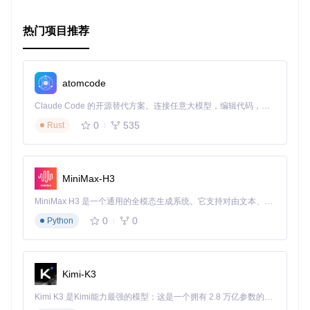
热门项目推荐
atomcode
Claude Code 的开源替代方案。连接任意大模型，编辑代码，运行命令，自动验证 — 全自动执行。用 Rust 构建，极致性能。 ｜ An open-source alternative to Claude Code. Connect any LLM, edit code, run commands, and verify changes — autonomously. Built in Rust for speed. Get Started
0
535
Rust
MiniMax-H3
MiniMax H3 是一个通用的全模态生成系统。它支持对由文本、图像、视频和音频组成的多模态上下文进行统一理解，并能生成分辨率高达 2K、时长可达 15 秒的带原生立体声音频的视频。得益于面向任务泛化的系统设计，H3 在预训练阶段就已具备广泛的多模态上下文理解与生成能力，能够出色地执行复杂的多模态指令。
0
0
Python
Kimi-K3
Kimi K3 是Kimi能力最强的模型：这是一个拥有 2.8 万亿参数的混合专家（MoE）模型，具备原生视觉理解能力，并支持 100 万 token 的上下文窗口。