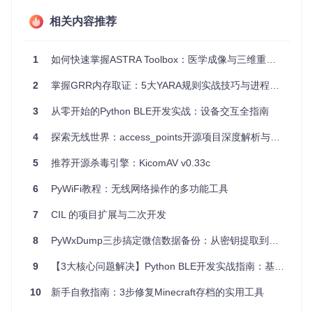
易用性
：基于Python，与NumPy和SciPy等科学计算库无缝
集成，便于扩展和定制。
相关内容推荐
全面功能
：覆盖了从数据采集到图像处理和重建的全过程，
提供了丰富的工具和算法。
1
如何快速掌握ASTRA Toolbox：医学成像与三维重建的终极指南 🚀
高度可配置
：用户可以选择不同的重建和滤波方法，适应各
种实际场景。
2
掌握GRR内存取证：5大YARA规则实战技巧与进程扫描进阶指南
社区活跃
：拥有活跃的开发者社区，提供持续更新和维护，
并且有详细的文档和示例代码供学习参考。
3
从零开始的Python BLE开发实战：设备交互全指南
跨平台
：支持Windows, macOS, 和Linux操作系统。
互动式体验
：通过Binder服务，用户可以直接在浏览器中运
4
探索无线世界：access_points开源项目深度解析与推荐
行和修改Jupyter Notebook示例，无需本地安装。
5
推荐开源杀毒引擎：KicomAV v0.33c
为了更深入地了解和使用TomoPy，您可以直接访问其官方文
档和在线示例，开始您的断层扫描数据分析之旅！
6
PyWiFi教程：无线网络操作的多功能工具
开始探索TomoPy
7
CIL 的项目扩展与二次开发
立即在Binder上试用示例
8
PyWxDump三步搞定微信数据备份：从密钥提取到聊天记录导出的全流程方案
请记住，TomoPy将在2020年1月1日前停止对Python 2的支
持，确保您的环境已升级至Python 3以便获得最佳体验。
9
【3大核心问题解决】Python BLE开发实战指南：基于Bleak库的低功耗蓝牙避坑手册
10
新手自救指南：3步修复Minecraft存档的实用工具