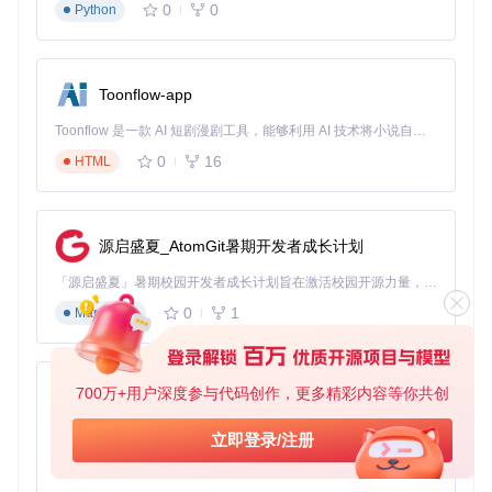
0
0
Python
确保系统已安装Python 3.4及以上版本，通过以下命令安装依
赖包：
Toonflow-app
项目获取与配置
Toonflow 是一款 AI 短剧漫剧工具，能够利用 AI 技术将小说自动转化为剧本，并结合 AI 生成的图片和视频，实现高效的短剧创作。借助 Toonflow，可以轻松完成从文字到影像的全流程，让短剧制作变得更加智能与便捷。
克隆项目代码并修改配置文件：
0
16
HTML
git 
clone
源启盛夏_AtomGit暑期开发者成长计划
在config.ini文件中设置必要参数，包括商品ID、目标区域、抢
购时间等关键信息。系统提供了详细的配置说明，引导用户完
「源启盛夏」暑期校园开发者成长计划旨在激活校园开源力量，通过积分激励、认证扶持、资源倾斜等形式，引导高校组织和开发者完成「入驻 — 建项目 — 做贡献 — 获认证 — 得资源」的完整闭环。无论你是想带领社团入驻平台的组织者，还是希望用代码贡献证明自己的开发者，都能在这里找到属于你的成长路径。
成参数设置。
0
1
Markdown
启动与监控
运行主程序后，系统将自动执行抢购流程：
700万+用户深度参与代码创作，更多精彩内容等你共创
AionUi
免费、本地、开源的 24/7 全天候 Cowork 应用，以及适用于 Gemini CLI、Claude Code、Codex、OpenCode、Qwen Code、Goose CLI、Auggie 等的 OpenClaw | 🌟 喜欢就点star吧
立即登录/注册
用户可通过订单管理界面实时监控抢购状态，系统会在成功下
0
6
TypeScript
单后通过消息通知功能提醒用户完成支付。