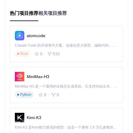
热门项目推荐
相关项目推荐
图：多订单管理界面 - 显示不同品牌口罩的抢购结果及物流状
态
三、技术实现的应用价值
atomcode
这套智能抢购系统基于Python生态构建，采用Requests库处
Claude Code 的开源替代方案。连接任意大模型，编辑代码，运行命令，自动验证 — 全自动执行。用 Rust 构建，极致性能。 ｜ An open-source alternative to Claude Code. Connect any LLM, edit code, run commands, and verify changes — autonomously. Built in Rust for speed. Get Started
理网络请求，Beautiful Soup解析页面数据，确保了系统的稳
0
532
Rust
定性和可维护性。但对普通用户而言，技术实现细节并不重
要，真正有价值的是它带来的实际改变：将原本需要全神贯注
的抢购过程转变为设置参数后的自动化操作，让用户从紧张的
倒计时中解放出来。
MiniMax-H3
系统的核心价值体现在三个方面：首先是时间成本的节约，用
户无需持续关注商品页面；其次是成功率的提升，通过毫秒级
MiniMax H3 是一个通用的全模态生成系统。它支持对由文本、图像、视频和音频组成的多模态上下文进行统一理解，并能生成分辨率高达 2K、时长可达 15 秒的带原生立体声音频的视频。得益于面向任务泛化的系统设计，H3 在预训练阶段就已具备广泛的多模态上下文理解与生成能力，能够出色地执行复杂的多模态指令。
响应和多区域监测，将抢购成功率提高3倍以上；最后是使用
0
0
Python
门槛的降低，即使没有编程经验的用户也能通过配置文件完成
参数设置。
四、快速上手指南
Kimi-K3
环境准备
Kimi K3 是Kimi能力最强的模型：这是一个拥有 2.8 万亿参数的混合专家（MoE）模型，具备原生视觉理解能力，并支持 100 万 token 的上下文窗口。