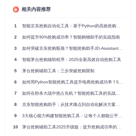
针对区域库存差异问题，系统内置了全国各地区的库存实时监
相关内容推荐
测模块。用户只需设置目标商品和期望区域，系统将自动循环
查询34个省级行政区域的库存状态，响应速度比人工切换地区
快8-10倍。当监测到目标区域有库存时，系统会立即触发下单
1
智能京东抢购自动化工具：基于Python的高效抢购解决方案
流程，避免人工查询导致的时间损耗。
2
如何提升90%抢购成功率？智能购物助手的实战指南
图：京东商品详情页 - 智能识别系统自动提取商品ID并启动区
3
如何突破京东抢购瓶颈？智能抢购助手JD-AssistantV2全解析
域库存监测
4
智能茅台抢购辅助程序：2025全新高效自动抢购工具
全流程自动化处理
5
茅台抢购辅助工具：三步突破抢购限制
系统将抢购过程拆解为六个核心步骤：商品ID识别、库存状态
监测、购物车管理、结算参数配置、订单提交和支付处理。每
6
如何用Python智能抢购工具提升电商抢购成功率？5个关键技术解析
个步骤之间通过状态机衔接，形成闭环处理机制。与人工操作
相比，整个流程的完成时间从平均45秒缩短至2.3秒，大幅提
7
如何在秒杀大战中抢占先机？智能抢购工具的实战攻略
升了抢购成功率。
智能订单管理界面
8
京东智能抢购助手：从技术痛点到自动化解决方案的演进之路
系统提供直观的订单状态监控界面，用户可以实时查看所有抢
9
3大核心能力构建智能抢购工具：让每个人都能公平获取稀缺商品
购任务的进展。界面按状态分类展示待付款、待收货和已完成
订单，支持一键再次购买和物流跟踪。这种设计不仅简化了多
10
茅台抢购辅助工具2025升级版：提升抢购成功率的技术指南
订单管理流程，还能帮助用户分析抢购策略的有效性。