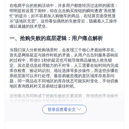
在电商平台的抢购活动中，许多用户都曾经历过这样的困境：
明明提前设置了闹钟，却在点击购买按钮的瞬间遭遇"系统繁
忙"的提示；好不容易加入购物车的商品，在结算页面突然显
示"该地区无货"。这些看似偶然的失败背后，隐藏着人工操作
难以逾越的技术壁垒。
一、抢购失败的底层逻辑：用户痛点解析
当我们深入分析抢购场景时，会发现三个核心矛盾始终存在。
首先是网络延迟与操作时机的矛盾，从用户点击到服务器响应
的过程中，即使0.1秒的延迟也可能导致商品被他人抢先锁
定。其次是信息处理能力的不对等，人工需要在短时间内完成
库存检查、验证码识别、地址选择等多步操作，而这些步骤在
系统层面可以并行处理。最容易被忽视的是区域库存差异问
题，同一商品在不同地区的库存状态可能实时变化，手动切换
地区查询既耗时又容易错过最佳时机。
这些痛点共同构成了抢购失败的主要原因，而传统的手动操作
方式在面对这些技术瓶颈时显得力不从心。
登录后查看全文
二、智能抢购系统的解决方案
区域库存智能监测系统