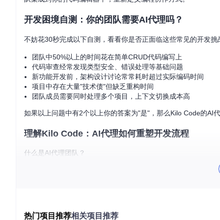
开发困境自测：你的团队需要AI代理吗？
不妨花30秒完成以下自测，看看你是否正面临这些常见的开发挑
团队中50%以上的时间花在简单CRUD代码编写上
代码审查经常发现类型安全、错误处理等基础问题
新功能开发前，架构设计讨论常常耗时超过实际编码时间
项目中存在大量"技术债"但缺乏重构时间
团队成员需要同时处理多个项目，上下文切换成本高
如果以上问题中有2个以上你的答案为"是"，那么Kilo Code的
理解Kilo Code：AI代理如何重塑开发流程
什么是AI代理团队？
想象一下，你的开发团队突然多了几位不知疲倦的专家：一位经
位细致的调试专家专门解决复杂问题。这正是Kilo Code提
队。
图1：Kilo Code的AI代理系统概念图，展示不同角色的AI代理协
热门项目推荐
相关项目推荐