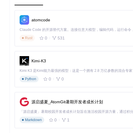
核心能力解析
Kilo Code的AI代理团队具备三大核心能力，共同构成完整的开
atomcode
多角色协作
：不同于单一AI模型，Kilo Code提供专业化
上下文感知
：AI代理能理解整个项目结构和代码上下文，避免孤
0
531
Rust
工具集成
：无缝集成到VS Code环境，支持代码生成、重构、
[!TIP] Kilo Code最适合中大型项目开发，特别是当
Kimi-K3
从零开始：构建你的AI代理开发环境
准备阶段：环境检查清单
0
0
Python
在开始前，请确保你的开发环境满足以下条件：
Visual Studio Code 1.80或更高版本
源启盛夏_AtomGit暑期开发者成长计划
Node.js v20.19.2或更新版本（推荐使用nvm管理版本）
pnpm包管理器（Kilo Code使用pnpm workspace管理多包项
Git版本控制系统
0
1
Markdown
这些要求确保你能顺利构建和运行Kilo Code扩展，特别是Node