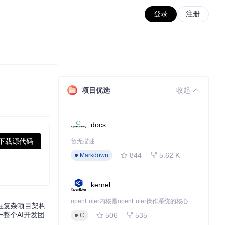
登录
注册
项目优选
收起
docs
下载源代码
暂无描述
844
5.62 K
Markdown
kernel
openEuler内核是openEuler操作系统的核心，既是系统性能与稳定性的基石，也是连接处理器、设备与服务的桥梁。
在复杂项目架构
一整个AI开发团
506
535
C