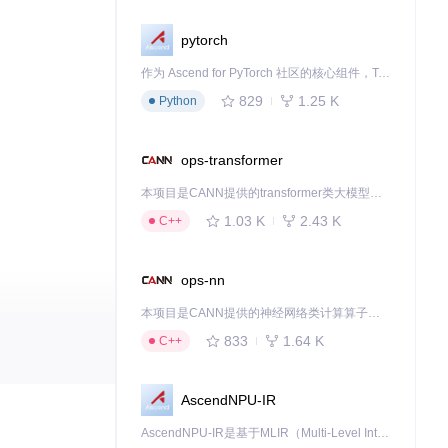
pytorch
作为 Ascend for PyTorch 社区的核心组件，TorchNPU 是昇腾专为 PyTorch 打造的深度学习适配插件，使 PyTorch 框架能够直接调用昇腾 NPU，为开发者提供昇腾 AI 处理器的超强算力。
829
1.25 K
Python
ops-transformer
本项目是CANN提供的transformer类大模型算子库，实现网络在NPU上加速计算。
1.03 K
2.43 K
C++
ops-nn
本项目是CANN提供的神经网络类计算算子库，实现网络在NPU上加速计算。
833
1.64 K
C++
为代码，还有一
作的AI代理团
AscendNPU-IR
AscendNPU-IR是基于MLIR（Multi-Level Intermediate Representation）构建的，面向昇腾亲和算子编译时使用的中间表示，提供昇腾完备表达能力，通过编译优化提升昇腾AI处理器计算效率，支持通过生态框架使能昇腾AI处理器与深度调优