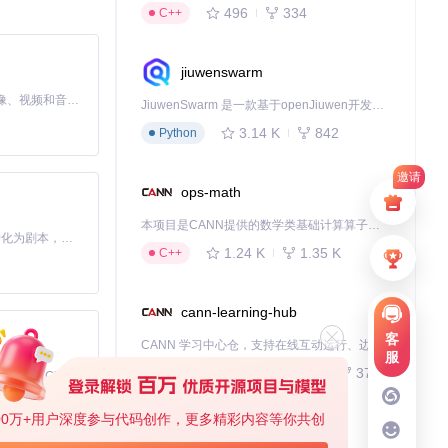
496
334
C++
jiuwenswarm
化。
MiniMax H3 是一个通用的全模态生成系统。它支持对由文本、图像、视频和音频组成的多模态上下文进行统一理解，并能生成分辨率高达 2K、时长可达 15 秒的带原生立体声音频的视频。得益于面向任务泛化的系统设计，H3 在预训练阶段就已具备广泛的多模态上下文理解与生成能力，能够出色地执行复杂的多模态指令。
JiuwenSwarm 是一款基于openJiuwen开发的智能AI Agent，它能够将大语言模型的强大能力，通过你日常使用的各类通讯应用，直接延伸至你的指尖。
3.14 K
842
Python
邀请
能不够明显。
ops-math
本项目是CANN提供的数学类基础计算算子库，实现网络在NPU上加速计算。
Toonflow 是一款 AI 短剧漫剧工具，能够利用 AI 技术将小说自动转化为剧本，并结合 AI 生成的图片和视频，实现高效的短剧创作。借助 Toonflow，可以轻松完成从文字到影像的全流程，让短剧制作变得更加智能与便捷。
1.24 K
1.35 K
C++
cann-learning-hub
客
CANN 学习中心仓，支持在线互动运行、边学边练，提供教程、示例与优化方案，一站式助力昇腾开发者快速上手。
服
734
372
Jupyter Notebook
免费、本地、开源的 24/7 全天候 Cowork 应用，以及适用于 Gemini CLI、Claude Code、Codex、OpenCode、Qwen Code、Goose CLI、Auggie 等的 OpenClaw | 🌟 喜欢就点star吧
00万+用户深度参与代码创作，更多精彩内容等你共创
kernel