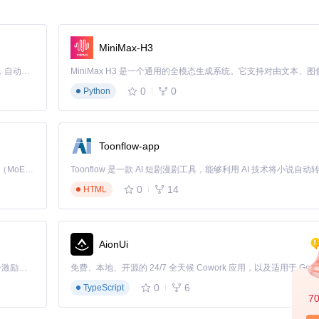
发流程支持：
MiniMax-H3
分工的代理角色，包括架构师、编码器、调试器等，每个角色针对特定开发任务优
Claude Code 的开源替代方案。连接任意大模型，编辑代码，运行命令，自动验证 — 全自动执行。用 Rust 构建，极致性能。 ｜ An open-source alternative to Claude Code. Connect any LLM, edit code, run commands, and verify changes — autonomously. Built in Rust for speed. Get Started
立看待单个文件，做出更符合项目整体架构的决策。
0
0
Python
调试等开发全流程操作，无需切换工具链。
团队面临人力不足或技术栈多样化挑战时。对于小型脚本或一次性项目，其优势可
Toonflow-app
Kimi K3 是Kimi能力最强的模型：这是一个拥有 2.8 万亿参数的混合专家（MoE）模型，具备原生视觉理解能力，并支持 100 万 token 的上下文窗口。
0
14
HTML
AionUi
目）
「源启盛夏」暑期校园开发者成长计划旨在激活校园开源力量，通过积分激励、认证扶持、资源倾斜等形式，引导高校组织和开发者完成「入驻 — 建项目 — 做贡献 — 获认证 — 得资源」的完整闭环。无论你是想带领社团入驻平台的组织者，还是希望用代码贡献证明自己的开发者，都能在这里找到属于你的成长路径。
0
6
TypeScript
7
.js版本要求，是因为项目使用了最新的ECMAScript特性和模块系统。