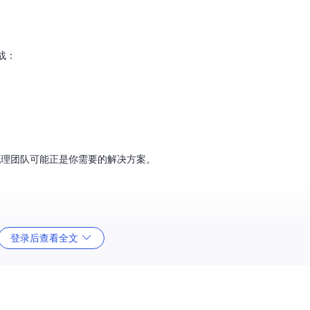
战：
AI代理团队可能正是你需要的解决方案。
验丰富的架构师能快速规划系统结构，几位专注的编码器负责将设计转化
登录后查看全文
供的核心价值——不是简单的代码补全工具，而是能够理解项目上下文、协同工
同工作